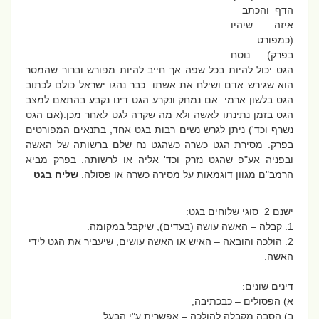
הדף והכתב –
איזה שיהיו
(כמפורט
בפרק). נוסח
הגט יכול להיות בכל שפה אך חייב להיות מפורש וברור שהמסר
הוא שגירש אדם ושילח את אשתו. כבר נהגו ישראל כולם לכתוב
הגט בלשון ארמי. אם נמחק ונקרע הגט דינו נקבע בהתאם למצב
הגט בזמן נתינתו לאשה ולא מה שקרה לגט לאחר מכן.(אם הגט
נשרף וכד') ניתן לגרש נשים רבות בגט אחד, בתנאים המפורטים
בפרק. מסירת הגט כשרה כשהגט נח שלם ברשותה של האשה
ובפניה אע"פ שהגט נזרק וכד' אליה או לרשותה. בפרק מביא
הרמב"ם מגוון דוגמאות על מסירה כשרה או פסולה.
שליח בגט
ישנם 2 סוגי שלוחים בגט:
1. קבלה – האשה עושה (בעדים), שיקבל במקומה.
2. הולכה והובאה – האיש או האשה עושים, שיעביר את הגט לידי
האשה.
דינים שונים:
א) הפסולים – כבכתיבה;
ב) הסבה מקבלה להולכה – אפשרית ע"י הבעל;