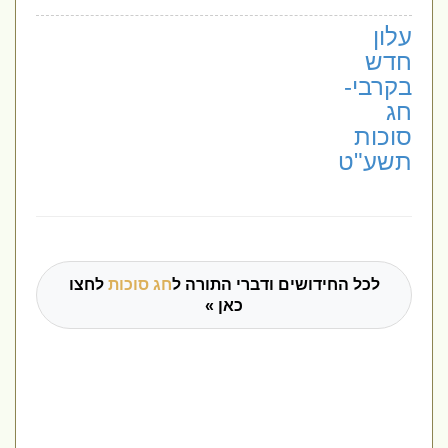
עלון
חדש
בקרבי-
חג
סוכות
תשע"ט
לכל החידושים ודברי התורה ל
חג סוכות
לחצו
כאן »