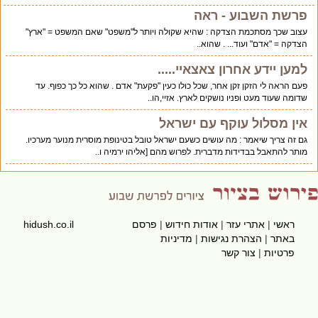
פרשת השבוע - ראה
עצוב שכך מסתכמת הצדקה : שהיא שקולה ויותר ל"משפט" שאם המשפט = "ארץ"
הצדקה = "אדם" ועוד... . שהוא..
למען יידע אחרון צאצאיי.....
פעם הראה לי הזקן זקן אחר, שכל כולו כעין "פקעת" אדם . שהוא כל כך כפוף. עד
שדומה שעוד מעט ופניו נושקים לארץ. אזיי,הו..
אין מסלול עוקף עם ישראל
גם זה צריך שיאמר : מה עושים כשעם ישראל טובל בטינופת מוסרית מנוער מערכיו.
מותר להתאבל בבדידות מדברית. לפרוש מהם [אליהו ירמיה ו..
ראשי
|
אתרי עזר
|
אודות חידוש
|
פרסם
hidush.co.il
באתר
|
הצהרת נגישות
|
מדיניות
פרטיות
|
צור קשר