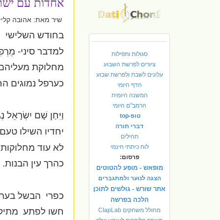
אחדות עם ישר
שיר מאת: אהובה קליי
בחודש השלישי
מ
למדבר סיני-
מֵרְפִ
סגולות ותפילות
ציורים לפרשת השבוע
מחלוקת מעליהם
עלונים לשבת ולפרשת שבוע
כערפל נמוגים הח
הדף היומי
המשנה היומית
הרמב"ם היומי
וַיִּחַן שָׁם יִשְׂרָאֵל נ
טופ-top
דברי תורה
יחדיו השילו טעם
תהילים
לא עוד מחלוקות
לוח כיתתי חינמי
פרסום:
כהרך עין הבנות.
מופאש - מופע להטוטים
הצגה לנוער ולמתגברים
אתר שורש - גולשים לתוכן
כפרי
הבשל בעתו
הלכה בפרשה
חשו לפתע
מתיק
מחולל משחקים ClapLab