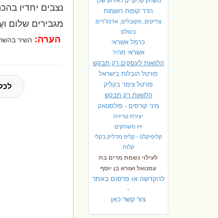
משחק קליקרים לאירוע שלך
נצבים יחדיו בהכ
הדר קופות רושמות
צדיקים, מקובלים, אדמו"רים
מגבירים שלום
ועֲ
בעולם
הערה:
השיר בהשרא
כרמל אשראי
אשראי מהיר
הלוואות לעסקים רק תבקש
פורטל הובלות בישראל
פ
ורטל צימר בקליק
לכל
הלוואות רק תבקש
מיני קורסים - פולסטאק
יצירת טריויה
יויו משחקים
קליפיקלפ - קליפ מדליק בקלי
קלות
לעילוי נשמת מרים בת
עמנואל ועזרא בן יוסף
להקדשה או פרסום באתר
-
צור קשר כאן