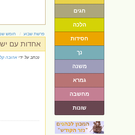
חגים
הלכה
פרשת שבוע
חומש שמ
חסידות
אחדות עם ישרא
נך
נכתב על ידי
אהובה קלי
משנה
גמרא
מחשבה
שונות