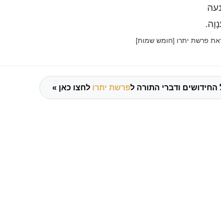
נעה
נָוָה
.
ת פרשת יתרו [חומש שמות]
 החידושים ודברי התורה ל
פרשת יתרו
לחצו כאן »