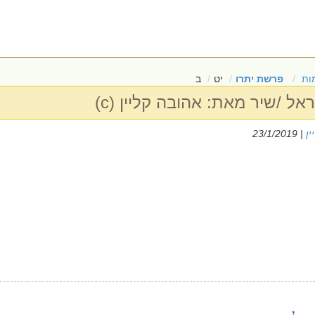
ות
פרשת יתרו
יט
ב
ל /שיר מאת: אהובה קליין (c)
ין
| 23/1/2019