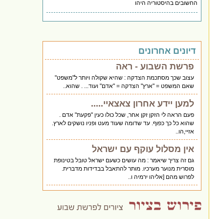
החשובים בהיסטוריה היהו
דיונים אחרונים
פרשת השבוע - ראה
עצוב שכך מסתכמת הצדקה : שהיא שקולה ויותר ל"משפט"
שאם המשפט = "ארץ" הצדקה = "אדם" ועוד... . שהוא..
למען יידע אחרון צאצאיי.....
פעם הראה לי הזקן זקן אחר, שכל כולו כעין "פקעת" אדם .
שהוא כל כך כפוף. עד שדומה שעוד מעט ופניו נושקים לארץ.
אזיי,הו..
אין מסלול עוקף עם ישראל
גם זה צריך שיאמר : מה עושים כשעם ישראל טובל בטינופת
מוסרית מנוער מערכיו. מותר להתאבל בבדידות מדברית.
לפרוש מהם [אליהו ירמיה ו..