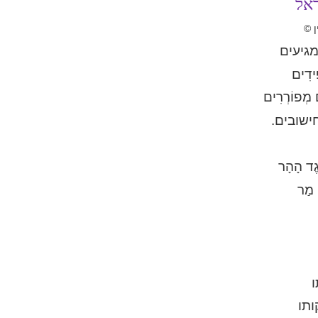
אל
ן ©
גיעים
ידִים
מְפוֹרְרִים
ישובים.
ֶגֶד הָהָר
מַר
ותו