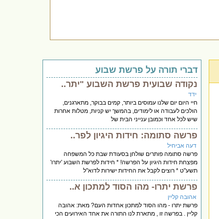
דברי תורה על פרשת שבוע
נקודה שבועית פרשת השבוע "יתר..
ידד
חיי היום יום שלנו עמוסים ביותר, קמים בבוקר, מתארגנים,
הולכים לעבודה או לימודים, בהמשך יש קניות, מטלות אחרות
שיש לכל אחד וכמובן ענייני הבית של
פרשה סתומה: חידות היגיון לפר..
דעה אביחיל
פרשה סתומה פותרים שולחן בסעודת שבת כל המשפחה
מפצחת חידות היגיון על הפרשה! * חידות לפרשת השבוע 'יתרו'
תשע"ט * רוצים לקבל את החידות ישירות לדוא"ל
פרשת יתרו- מהו הסוד למתכון א..
אהובה קליין
פרשת יתרו - מהו הסוד למתכון אחדות העם? מאת: אהובה
קליין . בפרשה זו , מתארת לנו התורה את אחד האירועים הכי