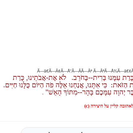
ָּרַת עִמָּנוּ בְּרִית--בְּחֹרֵב.
לֹא אֶת-אֲבֹתֵינוּ, כָּרַת
ַזֹּאת: כִּי אִתָּנוּ, אֲנַחְנוּ אֵלֶּה פֹה הַיּוֹם כֻּלָּנוּ חַיִּים.
ִבֶּר יְהוָה עִמָּכֶם בָּהָר--מִתּוֹךְ הָאֵשׁ"
.
הובה קליין על היצירה (c)