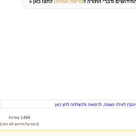
חידושים ודברי התורה ל
פרשת ואתחנן
לחצו כאן »
ם!) לעילוי נשמה, לרפואה ולהצלחה לחץ כאן
1494 צפיות
(דווח על חידוש לא ראוי)