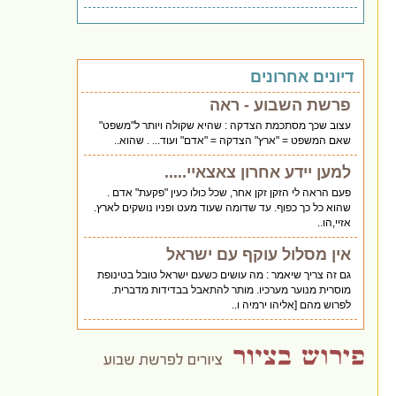
דיונים אחרונים
פרשת השבוע - ראה
עצוב שכך מסתכמת הצדקה : שהיא שקולה ויותר ל"משפט"
שאם המשפט = "ארץ" הצדקה = "אדם" ועוד... . שהוא..
למען יידע אחרון צאצאיי.....
פעם הראה לי הזקן זקן אחר, שכל כולו כעין "פקעת" אדם .
שהוא כל כך כפוף. עד שדומה שעוד מעט ופניו נושקים לארץ.
אזיי,הו..
אין מסלול עוקף עם ישראל
גם זה צריך שיאמר : מה עושים כשעם ישראל טובל בטינופת
מוסרית מנוער מערכיו. מותר להתאבל בבדידות מדברית.
לפרוש מהם [אליהו ירמיה ו..