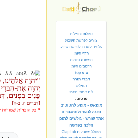
סגולות ותפילות
ציורים לפרשת השבוע
עלונים לשבת ולפרשת שבוע
הדף היומי
המשנה היומית
הרמב"ם היומי
טופ-top
"יְהוָה אֱלֹהֵינוּ, כ
דברי תורה
תהילים
יְהוָה אֶת-הַבְּרִית ה
לוח כיתתי חינמי
פָּנִים בְּפָנִים, דּ
פרסום:
[דברים ה, ב-ה]
מופאש - מופע להטוטים
* כל הזכויות שמורות לא
הצגה לנוער ולמתגברים
אתר שורש - גולשים לתוכן
הלכה בפרשה
מחולל משחקים ClapLab