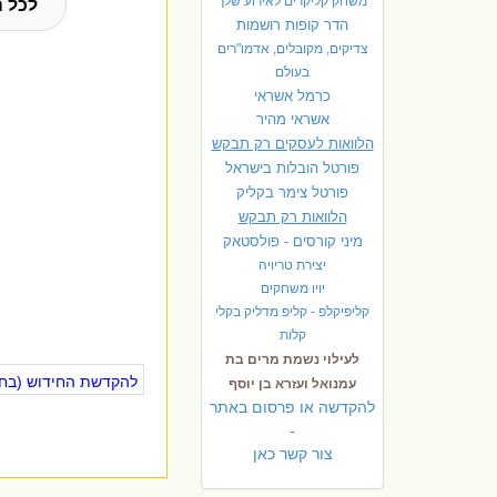
משחק קליקרים לאירוע שלך
לכל ה
הדר קופות רושמות
צדיקים, מקובלים, אדמו"רים
בעולם
כרמל אשראי
אשראי מהיר
הלוואות לעסקים רק תבקש
פורטל הובלות בישראל
פ
ורטל צימר בקליק
הלוואות רק תבקש
מיני קורסים - פולסטאק
יצירת טריויה
יויו משחקים
קליפיקלפ - קליפ מדליק בקלי
קלות
לעילוי נשמת מרים בת
להקדשת החידוש (בחינ
עמנואל ועזרא בן יוסף
להקדשה או פרסום באתר
-
צור קשר כאן