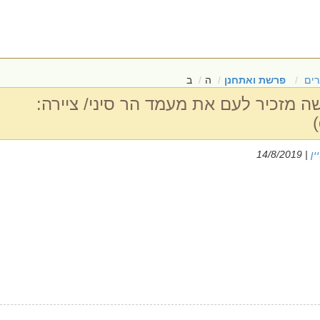
ים
פרשת ואתחנן
ה
ב
שה מזכיר לעם את מעמד הר סיני/ ציירה:
ין
| 14/8/2019