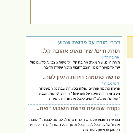
דברי תורה על פרשת שבוע
תורת חיים/ שיר מאת: אהובה קל..
אהובה קליין
תורת חיים. שיר מאת: אהובה קליין © משה ניצב על סלעים מול
ישראל מאוחדים פיו חוצב להבות מזכיר עשרת הדיבר
פרשה סתומה: חידות היגיון לפר..
דעה אביחיל
פרשה סתומה פותרים שולחן בסעודת שבת כל המשפחה
מפצחת חידות היגיון על הפרשה! * חידות לפרשת השבוע
'ואתחנן' תשע"ט * רוצים לקבל את החידות ישירות
נקודה שבועית פרשת השבוע "ואת..
ידד
בפרשת השבוע שלנו יש הוכחה שיש לכולנו שני לבבות: "ואהבת
את ה' אלוקיך בכל לבבך ובכל נפשך ובכל מאודך", כך הוא כידוע
הפסוק הראשון לאחר שמ