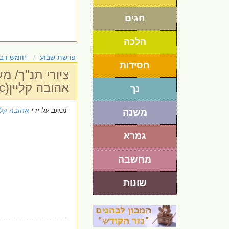
חגים
הלכה
פרשת שבוע
חומש דבר
חסידות
ציורי תנ"ך/ מ
אהובה קליין(c)
נך
נכתב על ידי
אהובה קלי
משנה
גמרא
מחשבה
שונות