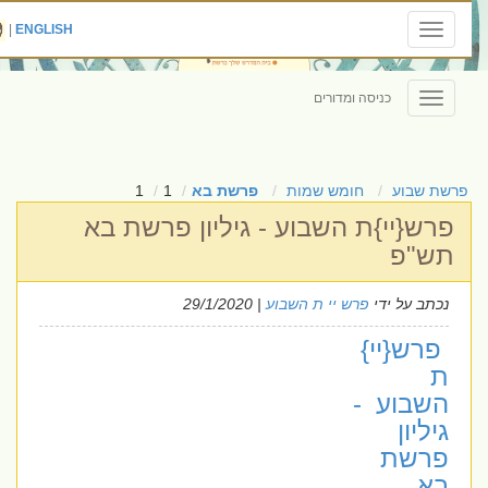
|
ENGLISH
Toggle
navigation
כניסה ומדורים
Toggle
navigation
פרשת שבוע
חומש שמות
פרשת בא
1
1
פרש{יי}ת השבוע - גיליון פרשת בא
תש"פ
נכתב על ידי
פרש יי ת השבוע
| 29/1/2020
פרש{יי}
ת
השבוע -
גיליון
פרשת
בא