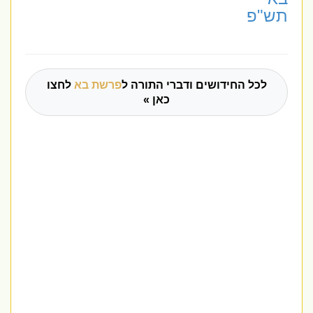
תש"פ
לכל החידושים ודברי התורה ל
פרשת בא
לחצו
כאן »