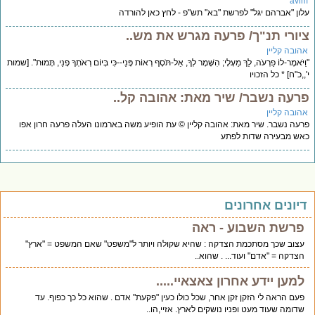
avi
ון "אברהם יגל" לפרשת "בא" תש"פ - לחץ כאן להורדה
יורי תנ"ך/ פרעה מגרש את מש..
הובה קליין
יֹּאמֶר-לוֹ פַרְעֹה, לֵךְ מֵעָלָי; הִשָּׁמֶר לְךָ, אַל-תֹּסֶף רְאוֹת פָּנַי--כִּי בְּיוֹם רְאֹתְךָ פָנַי, תָּמוּת". [שמות
,,כ"ח] * כל הזכויו
רעה נשבר/ שיר מאת: אהובה קל..
הובה קליין
עה נשבר. שיר מאת: אהובה קליין © עת הופיע משה בארמונו העלה פרעה חרון אפו
ש מבעירה שדות לפתע
יונים אחרונים
פרשת השבוע - ראה
עצוב שכך מסתכמת הצדקה : שהיא שקולה ויותר ל"משפט" שאם המשפט = "ארץ"
הצדקה = "אדם" ועוד... . שהוא..
למען יידע אחרון צאצאיי.....
פעם הראה לי הזקן זקן אחר, שכל כולו כעין "פקעת" אדם . שהוא כל כך כפוף. עד
שדומה שעוד מעט ופניו נושקים לארץ. אזיי,הו..