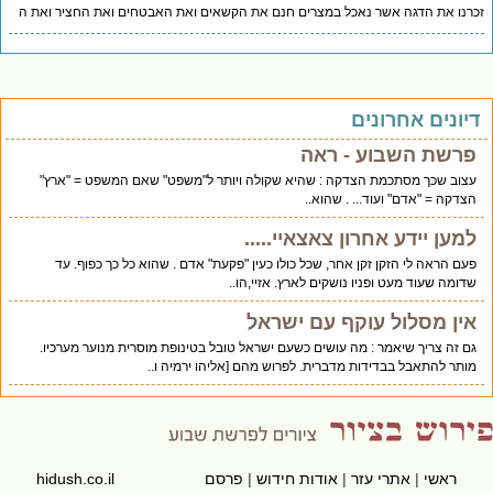
רנו את הדגה אשר נאכל במצרים חנם את הקשאים ואת האבטחים ואת החציר ואת ה
יונים אחרונים
פרשת השבוע - ראה
עצוב שכך מסתכמת הצדקה : שהיא שקולה ויותר ל"משפט" שאם המשפט = "ארץ"
הצדקה = "אדם" ועוד... . שהוא..
למען יידע אחרון צאצאיי.....
פעם הראה לי הזקן זקן אחר, שכל כולו כעין "פקעת" אדם . שהוא כל כך כפוף. עד
שדומה שעוד מעט ופניו נושקים לארץ. אזיי,הו..
אין מסלול עוקף עם ישראל
גם זה צריך שיאמר : מה עושים כשעם ישראל טובל בטינופת מוסרית מנוער מערכיו.
מותר להתאבל בבדידות מדברית. לפרוש מהם [אליהו ירמיה ו..
ראשי
|
אתרי עזר
|
אודות חידוש
|
פרסם
hidush.co.il