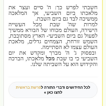
חשבתי לפרש כך: ה' סיים ועצר את
מלאכתו ביום השביעי, אך המלאכה
ממשיכה לבד גם ביום השבת.
למרות שה' שבת מכל העשייה
הישירה,
העולם מכוחו של הבורא ממשיך
לפעול גם ביום השביעי- הארץ מסתובבת,
השמש זורחת, הצמחים גדלים, מלאכת
העולם עצמו לא הסתיימה.
ובפסוק ג' ה' מברך ומקדש את יום
השביעי כי בו שבת
מכל
מלאכתו, הברכה
והקידוש הוא על השביתה שלנו.
לכל החידושים ודברי התורה ל
פרשת בראשית
לחצו כאן »