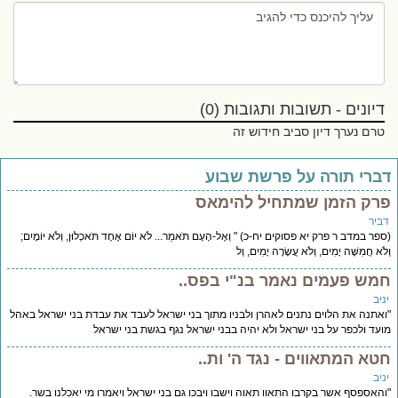
דיונים - תשובות ותגובות (0)
טרם נערך דיון סביב חידוש זה
ברי תורה על פרשת שבוע
רק הזמן שמתחיל להימאס
ביר
פר במדב ר פרק יא פסוקים יח-כ) " וְאֶל-הָעָם תֹּאמַר... לֹא יוֹם אֶחָד תֹּאכְלוּן, וְלֹא יוֹמָיִם;
ֹא חֲמִשָּׁה יָמִים, וְלֹא עֲשָׂרָה יָמִים, וְל
מש פעמים נאמר בנ"י בפס..
יב
אתנה את הלוים נתנים לאהרן ולבניו מתוך בני ישראל לעבד את עבדת בני ישראל באהל
עד ולכפר על בני ישראל ולא יהיה בבני ישראל נגף בגשת בני ישראל
טא המתאווים - נגד ה' ות..
יב
האספסף אשר בקרבו התאוו תאוה וישבו ויבכו גם בני ישראל ויאמרו מי יאכלנו בשר.