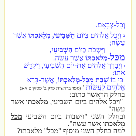
וְכָל-צְבָאָם.
וַיְכַל אֱלֹהִים בַּיּוֹם
הַשְּׁבִיעִי, מְלַאכְתּוֹ
אֲשֶׁר
ב
עָשָׂה;
וַיִּשְׁבֹּת בַּיּוֹם
הַשְּׁבִיעִי,
מִכָּל
-מְלַאכְתּוֹ
אֲשֶׁר עָשָׂה.
וַיְבָרֶךְ אֱלֹהִים אֶת-יוֹם הַשְּׁבִיעִי, וַיְקַדֵּשׁ
ג
אֹתוֹ:
כִּי בוֹ
שָׁבַת מִכָּל-מְלַאכְתּוֹ
, אֲשֶׁר-בָּרָא
אֱלֹהִים לַעֲשׂוֹת
"
ספר בראשית פרק ב' פסוקים א-ג)
(
בחלק הראשון כתוב:
"ויכל אלהים ביום השביעי,
מלאכתו
אשר
עשה"
ובחלק השני "וישבות ביום השביעי
מכל
מלאכתו
אשר עשה".
למה בחלק השני מוסיף "מכל" מלאכתו?