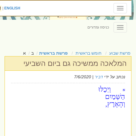
|
ENGLISH
Toggle
navigation
כניסה ומדורים
Toggle
navigation
פרשת שבוע
חומש בראשית
פרשת בראשית
ב
א
המלאכה ממשיכה גם ביום השביעי
נכתב על ידי
דביר
| 7/6/2020
וַיְכֻלּוּ
א
הַשָּׁמַיִם
וְהָאָרֶץ,