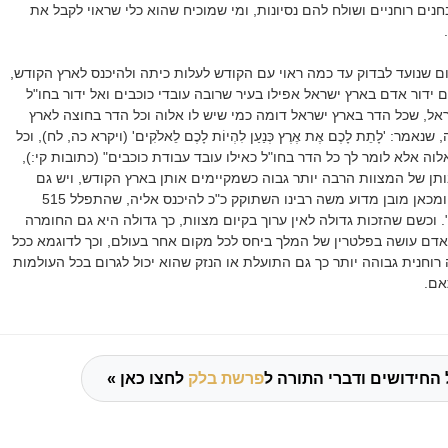
נים רוחניים ושולח להם נסיונות, ומי שמוכיח שהוא כלי שראוי לקבל את
ום שנועד לבדוק עד כמה ראוי עם הקודש לעלות כיתה ולהיכנס לארץ הקודש,
ידור אדם בארץ ישראל אפילו בעיר שרובה עובדי כוכבים ואל ידור בחו"ל
ראל, שכל הדר בארץ ישראל דומה כמי שיש לו אלוה וכל הדר בחוצה לארץ
אמר: 'לָתֵת לָכֶם אֶת אֶרֶץ כְּנַעַן לִהְיוֹת לָכֶם לֵאלֹקִים' (ויקרא כה, לח), וכל
אלוה אלא לומר לך כל הדר בחו"ל כאילו עובד עבודת כוכבים" (כתובות קי:),
בותן של המצוות הרבה יותר גבוה כשמקיימים אותן בארץ הקודש, ויש גם
מצוות התלויות בארץ, ומכאן מובן מדוע משה רבינו השתוקק כ"כ להיכנס אליה, שהתפלל 515
. וכשם שהזכות גדולה לאין ערוך בקיום מצוות, כך גדולה היא גם החומרה
דם עושה בפלטרין של המלך ביחס לכל מקום אחר בעולם, וכך לדוגמא ככל
חנית גבוהה יותר כך גם התועלת או הנזק שהוא יכול לגרום בכל העולמות
אם.
 החידושים ודברי התורה ל
פרשת בלק
לחצו כאן »