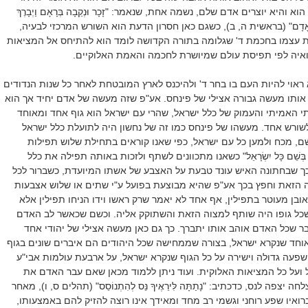
 והיא יוצרים אדם שלם, נשמה אחת, שנאמר: "זָכָר וּנְקֵבָה בְּרָאָם וַיְבָרֶךְ
ְׁמָם אָדָם" (בראשית ה, ב), כשגם כאן חסרון הדעת הוא השורש המרכזי לבעיה,
עצמו בחכמת ד' שגלומה בתורה הקדושה לומד הוא להתיחס אל המציאות
ואיה לפי תפיסת עולם שמיושרת לחכמה והאמת האלוקיים.
ראוי להיות העם בו בחר ד' ולהיכנס לארץ המובטחת לאחר כל שנות הנדודים
אותו מעשה גבורה אצילי של פינחס. אע"פ שזה מעשה של אדם יחיד אך הוא
 האמיתי והעמוק של כלל ישראל, שהרי עם ישראל הוא גוף אחד ומאוחד
ורש אחד. מעשהו של פינחס כמו זה של נחשון היה לתועלת כלל ישראל
, מכח ולמען כל עם ישראל, כפי שאנו קוראים בתחילת שלוש תפילות
ִים בְּשֵׁם כָּל יִשְׂרָאֵל" כשאנו מתכוונים לשתף ולזכות באותה תפילה את כלל
כך שבחתונה האיש עונד טבעת על האצבע של אשתו המיועדת, כשברור לכל
ה הזאת וחפץ בכך אע"פ שהיא מבוצעת בפועל ע"י שתים או שלוש אצבעות
ובן מעוטר בתפילין, אף אחד לא יאמר שרק ראשו וידו הניחו תפילין אלא
שכל גופו היה שותף למצוה הזאת והשתוקק אליה. וכשם שכאשר לב האדם
 שכל האדם אוהב אותו יתברך. כך גם כאן מעשה אצילי של יהודי אחד
וחד שנקרא ישראל, בצורה שממחישה שכל היהודים הם איברים שונים בגוף
עה גדולה וישירה על כל הגוף שנקרא ישראל, על ארבעת עולמות אבי"ע
ועל כל המציאות האלוקית. ועוד ניתן ללמוד מכאן שאם עבר האדם את
 יצפה לנס, כדכתיב: "נָתַתָּה לִּירֵאֶיךָ נֵּס לְהִתְנוֹסֵס" (תהלים ס, ו), מאחר
ברואיו שפע רוחני וגשמי רב מחד ומאידך אינו רוצה להזיק להם באמצעותו,