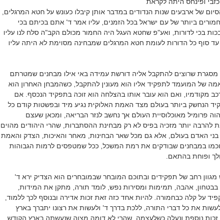
 כזבי ופינחס היתה לקראת
יום של ארבעים שנות הנדודים במדבר אותן קיבלו כעונש על חטא המרגלים,
ורים ביותר של עם ישראל בכל הזמנים, עליו אמר ד' אתם בכיתם בכי
בכות בכי לדורות, ואע"פ שחטא העגל היה החמור מכולם הקב"ה סלח לנו עליו
עד סוף כל הדורות לעומת חטא המרגלים שמבחינה מסוימת לא היתה עליו
ו מסגרת שרוצים להתקבל אליה דורשת עמידה באי אילו מבחנים שמטרתם
ה של המועמד לתפקיד אליו הוא מעונין להתקבל, כשהמבחן האחרון הוא
ב מקודמיו, ואם הוא עובר אותו בהצלחה הוא זוכה בתפקיד הנכסף. אם
יד הנחשק ביותר בעולם מצד האמת האלוקית נגיע מיד ובפשטות קודם כל
ה פרומיל מאוכלוסיית העולם אך נחשב לנזר הבריאה, ומכאן שעצם
ת להרבה יותר מזכיה בפיס לא רק מבחינת ההסתברות, שהרי היהודים מהוים
 בני האדם בעולם, אלא גם מכל שאר הבחינות, מאחר והאיכות, הצדק והאמת
 וכמו במבחנים שבודקים את רמת המשכל, ככל שמטפסים לרמות הגבוהות
לך ופוחת בהתאם.
מגוון רחב של תפקידים ובתוכם המובחר שבמובחרים הוא הצדיק ירא ד'
 בבטחון, אהבה, תמימות ומסירות נפש, לומד תורה, מתקן את המידות,
יד על קלה כבחמורה. להיות אחד כזה זאת זכות אדירה ובנוסף לכך ללמוד,
לעשות את כל דברי התורה, ללכת בדרך ד' ולעשות את רצונו יתברך בארץ
כות נוספת ונעלה כשלעצמה, שהרי לא דומה מצוה שנעשתה בארץ הקודש