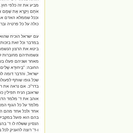
מביע את זה כלפי חוץ. הוא
אֹתָם וַיִּקְרָא אֶת ש
וככל שממלא האדם את 
כולה על כל פרטיה ובר
עם ישראל הוכיח שהוא 
במדבר וכל זאת בזכות 
ביטא את הרצון הנשמתי
ונשמותיהם מחוברות לש
מאחר ושניהם פעלו בשם
החובה: "בְּיִחוּדָא שְׁל
ישראל, והדבר דומה ל
שכל גופו שותף לפעול
בדר"כ. אם נראה את רא
שראובן הניח תפילין כ
אוהב את ד' מלמד הדבר
מלמד על כל הגוף המא
אחד ולכל אחד מהם השפ
בהם הוא פועל במקביל 
הנסיון ששלח לו ד' בהצלחה
ו-ד' רוצה להעניק לכל 