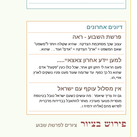
דיונים אחרונים
פרשת השבוע - ראה
עצוב שכך מסתכמת הצדקה : שהיא שקולה ויותר ל"משפט"
שאם המשפט = "ארץ" הצדקה = "אדם" ועוד... . שהוא..
למען יידע אחרון צאצאיי.....
פעם הראה לי הזקן זקן אחר, שכל כולו כעין "פקעת" אדם .
שהוא כל כך כפוף. עד שדומה שעוד מעט ופניו נושקים לארץ.
אזיי,הו..
אין מסלול עוקף עם ישראל
גם זה צריך שיאמר : מה עושים כשעם ישראל טובל בטינופת
מוסרית מנוער מערכיו. מותר להתאבל בבדידות מדברית.
לפרוש מהם [אליהו ירמיה ו..