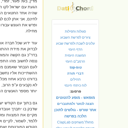
מדין, בעל פעור, זמרי,
הגעת עם ישראל לקו הס
שהיה אחד החטאים החמ
לחינם, אני אתן לכם ל
ופרש את העונש עבורו 
מחילה.
סגולות ותפילות
ציורים לפרשת השבוע
עוד ידוע שכל חברה א
עלונים לשבת ולפרשת שבוע
לבדוק את מידת ההתאמ
הדף היומי
בדר"כ גם הקשה והמורכ
המשנה היומית
ננסה לחשוב מהו התפק
הרמב"ם היומי
לעם הנבחר שאמנם מהו
טופ-top
ההשתייכות אליו נחשב
דברי תורה
בדורנו כרבע אחוז מכל
תהילים
לא נקבעים ע"פ הרוב,
לוח כיתתי חינמי
יותר מספר האנשים הו
פרסום:
מופאש - מופע להטוטים
גם בתוך עם הקודש יש 
הצגה לנוער ולמתגברים
שדבק בו יתברך ועובדו
אתר שורש - גולשים לתוכן
מקיים את המצוות ומקפ
הלכה בפרשה
ללמד, לשמור, לקיים ו
מחולל משחקים ClapLab
הקודש המובטחת זאת ז