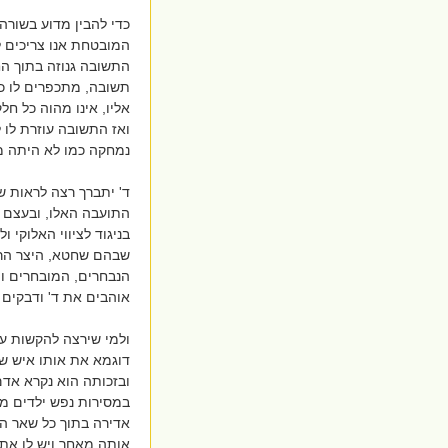
כדי להבין מדוע בשורה
המובטחת אנו צריכים ל
התשובה גנוזה בתוך ה
תשובה, מתכפרים לו כל
אליו, אינו מהוה כל חל
ואז התשובה עוזרת לו 
נמחקה כמו לא היתה מ
ד' יתברך רצה לראות ש
התועבה האלו, ובעצם ס
בניגוד לציווי האלוקי 
שבהם שחטא, היצר הרע
הנבחרים, המובחרים ו
אוהבים את ד' ודבקים בו
ולמי שירצה להקשות על
דוגמא את אותו איש 
ובזכותה הוא נקרא אדם
במסירות נפש ילדים מ
אדירה בתוך כל שאר הד
אותה מאחר ויש לו את 