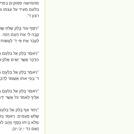
מחמישה פסוקים בפרשת 
בלעם מעיד על עצמו שא
רצון ד':
"וַיֹּסֶף עוֹד בָּלָק שְׁלֹחַ שָׂר
קָבָה לִּי אֵת הָעָם הַזֶּה. וַי
לַעֲבֹר אֶת פִּי ד' לַעֲשׂוֹ
"וַיֹּאמֶר בָּלָק אֶל בִּלְעָם הֲ
הַדָּבָר אֲשֶׁר יָשִׂים אֱלֹק
"וַיֹּאמֶר בָּלָק אֶל בִּלְעָם מֶה
ד' בְּפִי אֹתוֹ אֶשְׁמֹר לְד
"וַיֹּאמֶר בָּלָק אֶל בִּלְעָם גַּ
אֵלֶיךָ לֵאמֹר כֹּל אֲשֶׁר י
"וַיִּחַר אַף בָּלָק אֶל בִּלְעָם 
שָׁלֹשׁ פְּעָמִים. וַיֹּאמֶר בִּ
מְלֹא בֵיתוֹ כֶּסֶף וְזָהָב לֹא
(שם כד י,יב-יג).