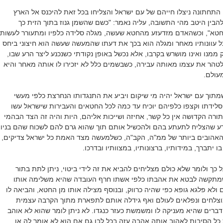
 התחתונה ניצלו חייהם של עם ישראל והצליחו בכל זאת להיכנס אל הארץ
הבין היטב מהי התשובה, עליה נאמר: "כשם שהשמן גנוז בתוך הזית כך
חטא", וכשהאדם מזדעזע מהחטא שעשה, מגלה סלידה כלפיו ומתעורר לעשות
 עוונותיו מאחר ומגלה הוא בכך את דעתו שהמעשה שעשה הוא חיצוני ביחס
ק ממנו ואינו מושרש בקרבו, אלא נכשל באופן נקודתי כשנכנע ליצר הרע שבו,
לטהר את עצמו מאותה עבירה, כשבשמים כלל לא יזכירו לו אותה מאחר והיא
עולם.
מתוך עם ישראל יהיה מי שיקום ויביע את התנגדותו הנחרצת כלפי מעשי
לידתו וקצפו כלפיהם יוכיח עד כמה לכל החטאים והעבירות שישראל עשו
ולתורה הקדושה אין כל קשר, אחיזה ושייכות אליהם, היות והיה זה הצד הבהמי
 שהצליח לתעתע בהם ולהכשיל אותם תוך שהוא גרם להם לשכוח שהם בניו
האהובים ביותר של ממ"ה, הקב"ה, כשלמעשה מצד האמת כל ישראל צדיקים,
 יתברך, במידותיו, ברצונותיו, במצוותיו ובדרכו.
 כך ולומר שלא כולם מצליחים להביא את זה לידי ביטוי, ניתן לתת בתור
שמתקשה לבטא את אהבתו כלפי אשתו חרף העובדה שהיא משלימה אותו
 ולא פלגא גופא כפי שהיה כרווק, ובנוסף מצילה אותו מן החטא, והביאה לו
וצלחים ונפלאים לעולם ואף גידלה אותם לתפארת מתוך הקרבה עצמית
ברים שהיא מעניקה לו ומשמשת כעזר כנגדו. לא ניתן לומר שהוא לא אוהב
כל הסיבות לאהוב אותה אהבה עזה בכל לבו גם אם הוא לא אומר לה או