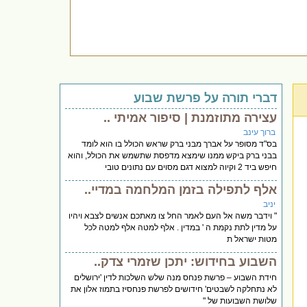
דברי תורה על פרשת שבוע
עצירה מתוזמנת | סיפור אמיתי ..
ברוך עינב
בס"ד מסופר על אברך מבני ברק שראש הכולל בו הוא לומד
בבני ברק ביקש ממנו שימצא מדפסת שתשמש את הכולל, והוא
חיפש ביד 2 וקיוה למצוא דגם מסוים עם נתונים טובי
אלף לתפילה בזמן המלחמה במדיי..
יניב
" וידבר משה אל העם לאמר החל צו מאתכם אנשים לצבא ויהיו
על מדין לתת נקמת ה ' במדין . אלף למטה אלף למטה לכל
מטות ישראל ת
השבוע בחידוש: יתכן שזמרי צדק..
חידת השבוע – פרשת פנחס מנה שלש השלכות לדין 'ירושלים
לא נתחלקה לשבטים' חידושים לפרשת פנחסיז בתמוז אלון את
שלושת השבועות של "