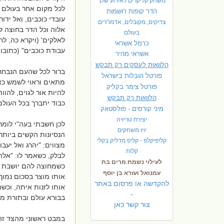
משחק קליקרים לאירוע שלך
לכל מקום אחר בעולם כ
הדר קופות רושמות
עובדי כוכבים, ואל ידו
צדיקים, מקובלים, אדמו"רים
אלוה וכל הדר בחוצה ל
בעולם
לאלקים' (ויקרא כה, לח
כרמל אשראי
עבודת כוכבים" (כתובות
אשראי מהיר
הלוואות לעסקים רק תבקש
ברור לכל שהעם הנבחר 
פורטל הובלות בישראל
מתאים וראוי לשמש כאותו עם 
פ
ורטל צימר בקליק
להיות אור לגוים, להוו
הלוואות רק תבקש
כבוד יתברך בכל העולמ
מיני קורסים - פולסטאק
יצירת טריויה
לכן חשבתי בעה"י לומר
יויו משחקים
הנסיונות הקשים ביותר
קליפיקלפ - קליפ מדליק בקלי
מצווים: "יהרג ואל יעב
קלות
לבלק, כשאמר לו: "אלהי
לעילוי נשמת מרים בת
כשמחוצה להם יושבת זק
עמנואל ועזרא בן יוסף
אותו מוצר בסכום נמוך
להקדשה או פרסום באתר
אותו לזנות איתה, וכש
-
בבורא עולם ובתורת משה
צור קשר כאן
במבט ראשוני מהצד זה 