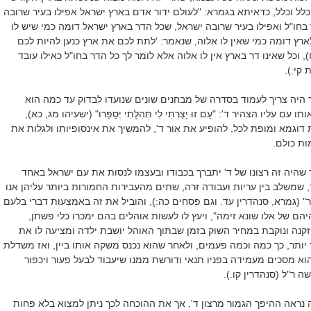
לל וכלל, כדאיתא בגמרא: "לעולם ידור אדם בארץ ישראל אפילו בעיר שרובה
ר בחו"ל ואפילו בעיר שרובה ישראל, שכל הדר בארץ ישראל דומה כמי שיש לו
ארץ דומה כמי שאין לו אלוה, שנאמר: 'לתת לכם את ארץ כנען להיות לכם
), וכל שאינו דר בארץ אין לו אלוה אלא לומר לך כל הדר בחו"ל כאילו עובד
 קי:).
היה צריך לעמוד בסדרה של מבחנים שונים שנועדו לבדוק עד כמה הוא
עליו הצהיר ד': "עַם זוּ יָצַרְתִּי לִי תְּהִלָּתִי יְסַפֵּרוּ" (ישעיהו מג, כא),
ת דוגמא ומופת לכל, להופיע את אור ד', להמשיך את אינסופיותו ולגלות את
ות כולם.
 שהיה זה רצונו של ד' יתברך בכבודו ובעצמו לנסות את עם ישראל באחד
, שמשלב בין עריות ועבודה זרה, שתים מהעבירות החמורות ביותר עליהן אנו
ור" (גמרא, סנהדרין עד. וגם פסחים כה:), והוביל את זה באמצעות דברי בלעם
הם של אלו שונא זימה", ויעץ לו לעשות אוהלים בהם ימכרו כלי פשתן,
נה ונוקבת במחיר השוק בזמן שבתוך האוהל יושבת ילדה ומציעה לו את
 יותר, כך כמה וכמה פעמים, ולאחר שהוא נכנס משקה אותו ביין, ואז משדלת
הוא מסכים מעמידה בפניו תנאי ודורשת ממנו שיעבוד לבעל פעור ויכפור
 ר"ל (סנהדרין קו.).
נראה ההיפך הגמור מרצון ד', אך את ההוכחה לכך ניתן למצוא בלא פחות