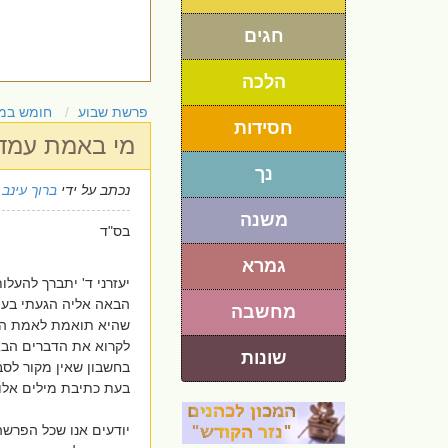
חגים
הלכה
פרשת שבוע
חומש במ
חסידות
מי באמת עמד
נך
נכתב על ידי
ברוך עינב
20
משנה
בס"ד
גמרא
יעזרני ד' יתברך להעל
הבאה אליה הגעתי בעה
מחשבה
שהיא תואמת לאמת האל
לקרוא את הדברים הבא
שונות
בחשבון שאין מקור לסבר
בעת כתיבת מילים אלו.
יודעים אנו שכל הפרשה