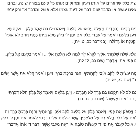
בלק שחוזרים על אותו רעיון ומחזקים אותו כל פעם בצורה שונה, ובהם
ינו עושה או מדבר שום דבר על דעת עצמו אלא פועל ומדבר אך ורק ע"פ
ִים רַבִּים וְנִכְבָּדִים מֵאֵלֶּה וַיָּבֹאוּ אֶל בִּלְעָם וַיֹּאמְרוּ לוֹ כֹּה אָמַר בָּלָק... וּלְכָה נָּא
ַּעַן בִּלְעָם וַיֹּאמֶר אֶל עַבְדֵי בָלָק אִם יִתֶּן לִי בָלָק מְלֹא בֵיתוֹ כֶּסֶף וְזָהָב לֹא אוּכַל
ת קְטַנָּה אוֹ גְדוֹלָה" (במדבר כב, טו-יח).
לֹא שָׁלֹחַ שָׁלַחְתִּי אֵלֶיךָ לִקְרֹא לָךְ לָמָּה לֹא הָלַכְתָּ אֵלָי... וַיֹּאמֶר בִּלְעָם אֶל בָּלָק...
ִים בְּפִי אֹתוֹ אֲדַבֵּר" (שם כב, לז-לח).
 עָשִׂיתָ לִי לָקֹב אֹיְבַי לְקַחְתִּיךָ וְהִנֵּה בֵּרַכְתָּ בָרֵךְ. וַיַּעַן וַיֹּאמַר הֲלֹא אֵת אֲשֶׁר יָשִׂים
ַבֵּר" (שם כג, יא-יב).
ם קֹב לֹא תִקֳּבֶנּוּ גַּם בָּרֵךְ לֹא תְבָרְכֶנּוּ. וַיַּעַן בִּלְעָם וַיֹּאמֶר אֶל בָּלָק הֲלֹא דִּבַּרְתִּי
ְדַבֵּר ד' אֹתוֹ אֶעֱשֶׂה" (שם כג, כה-כו).
וַיִּסְפֹּק אֶת כַּפָּיו וַיֹּאמֶר בָּלָק אֶל בִּלְעָם לָקֹב אֹיְבַי קְרָאתִיךָ וְהִנֵּה בֵּרַכְתָּ בָרֵךְ זֶה
לְעָם אֶל בָּלָק הֲלֹא גַּם אֶל מַלְאָכֶיךָ אֲשֶׁר שָׁלַחְתָּ אֵלַי דִּבַּרְתִּי לֵאמֹר אִם יִתֶּן לִי בָלָק
 אוּכַל לַעֲבֹר אֶת פִּי ד' לַעֲשׂוֹת טוֹבָה אוֹ רָעָה מִלִּבִּי אֲשֶׁר יְדַבֵּר ד' אֹתוֹ אֲדַבֵּר"