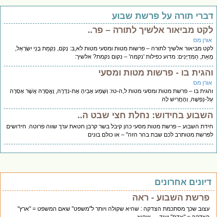
ברי תורה על פרשת שבוע
קט מביאור אלשיך לתורה – פר..
ורן מס
ט מביאור אלשיך לתורה – פרשות מטות ומסעי מטות לא,ב: נְקֹם, נִקְמַת בְּנֵי יִשְׂרָאֵל,
אֵת, הַמִּדְיָנִים: מדוע כפילות 'נקמה' – נקום נקמת? אלשיך:
הגית בו - פרשות מטות ומסעי
ורן מס
גית בו – פרשת מטות ומסעי מטות ל,ה-טז: וְשָׁמַע אָבִיהָ אֶת-נִדְרָהּ, וֶאֱסָרָהּ אֲשֶׁר אָסְרָה
-נַפְשָׁהּ, וְהֶחֱרִישׁ לָהּ
שבוע בחידוש: נחלת חצי שבט ה..
דת השבוע – פרשת מטות מסעי כהן קיבל בשר קרבן חטאת ערך שווה פרוטה. חידושים
רשת מטותרב לכם שבת בהר הזה" – או כולם בונים
יונים אחרונים
פרשת השבוע - ראה
עצוב שכך מסתכמת הצדקה : שהיא שקולה ויותר ל"משפט" שאם המשפט = "ארץ"