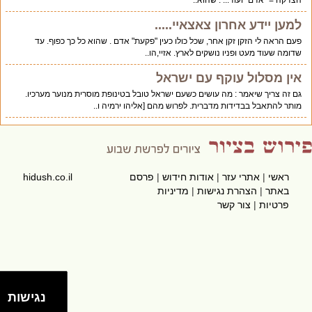
הצדקה = "אדם" ועוד... . שהוא..
למען יידע אחרון צאצאיי.....
פעם הראה לי הזקן זקן אחר, שכל כולו כעין "פקעת" אדם . שהוא כל כך כפוף. עד
שדומה שעוד מעט ופניו נושקים לארץ. אזיי,הו..
אין מסלול עוקף עם ישראל
גם זה צריך שיאמר : מה עושים כשעם ישראל טובל בטינופת מוסרית מנוער מערכיו.
מותר להתאבל בבדידות מדברית. לפרוש מהם [אליהו ירמיה ו..
ראשי
|
אתרי עזר
|
אודות חידוש
|
פרסם
hidush.co.il
באתר
|
הצהרת נגישות
|
מדיניות
פרטיות
|
צור קשר
נגישות