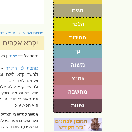
חגים
הלכה
פרשת שבוע
חומש בר
חסידות
ויקרא אלהים ל
נך
נכתב על ידי
שימי
| 3/8/2020
משנה
כותבת לנו התורה
-
ולחשך קרא לילה וגו
גמרא
אלהים לאור יום'' –
ולחושך קרא לילה אלו
מחשבה
יודע באיזה מהן חפץ, 
את האור כי טוב'' הוי
שונות
הוא חפץ, ע''כ.
אפשר לפרש כי הצדיקים
צער ושכרם צפון בעולם
הרשעים, בעולם הזה ח