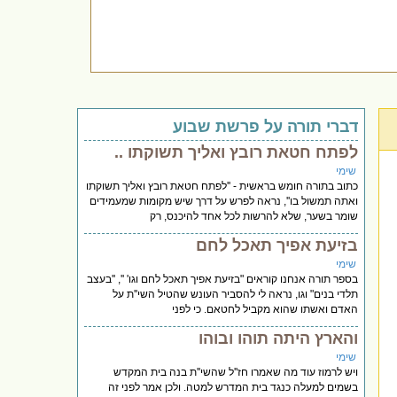
דברי תורה על פרשת שבוע
לפתח חטאת רובץ ואליך תשוקתו ..
שימי
כתוב בתורה חומש בראשית - ''לפתח חטאת רובץ ואליך תשוקתו
ואתה תמשול בו'', נראה לפרש על דרך שיש מקומות שמעמידים
שומר בשער, שלא להרשות לכל אחד להיכנס, רק
בזיעת אפיך תאכל לחם
שימי
בספר תורה אנחנו קוראים "בזיעת אפיך תאכל לחם וגו' '', ''בעצב
תלדי בנים" וגו, נראה לי להסביר העונש שהטיל השי''ת על
האדם ואשתו שהוא מקביל לחטאם. כי לפני
והארץ היתה תוהו ובוהו
שימי
ויש לרמוז עוד מה שאמרו חז''ל שהשי''ת בנה בית המקדש
בשמים למעלה כנגד בית המדרש למטה. ולכן אמר לפני זה