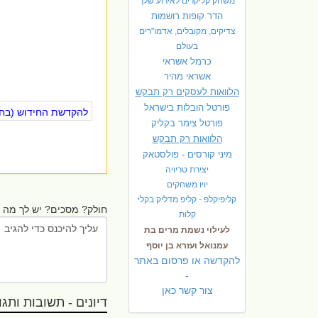
משחק קליקרים לאירוע שלך
הדר קופות רושמות
צדיקים, מקובלים, אדמו"רים
בעולם
כרמל אשראי
אשראי מהיר
הלוואות לעסקים רק תבקש
פורטל הובלות בישראל
להקדשת החידוש (בחינ
פ
ורטל צימר בקליק
הלוואות רק תבקש
מיני קורסים - פולסטאק
יצירת טריויה
יויו משחקים
קליפיקלפ - קליפ מדליק בקלי
חולק? מסכים? יש לך מה ל
קלות
לעילוי נשמת מרים בת
עמנואל ועזרא בן יוסף
להקדשה או פרסום באתר
-
צור קשר כאן
דיונים - תשובות ותגובו