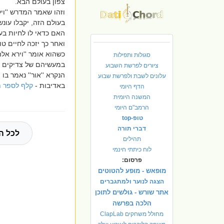
צפון בעולם הבא.
וזהו שאמר המדרש ''וי
בעולם הזה, יקבלו עונ
האם כדאי לו לחיות בעו
ואחר כך יזכה לחיים ט
כשהוא אומר ''וירא אלה
סגולות ותפילות
במעשיהם של צדיקים צר
ציורים לפרשת השבוע
הנקרא ''אור'' נאמר בו ''
עלונים לשבת ולפרשת שבוע
באדיבות -
קלף לספר ת
הדף היומי
המשנה היומית
הרמב"ם היומי
טופ-top
דברי תורה
לכל ה
תהילים
לוח כיתתי חינמי
פרסום:
מופאש - מופע להטוטים
הצגה לנוער ולמתגברים
אתר שורש - גולשים לתוכן
הלכה בפרשה
מחולל משחקים ClapLab