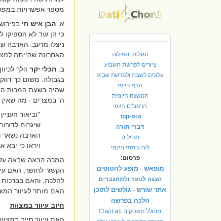
מספר אפשרויות במפר
א.
הבן
איש חי
בפירוש
כי הן עוד לא הספיקו ל
ניצלו מרעב. הארבה שב
סגולות ותפילות
האחרונה שהייתה למצר
ציורים לפרשת השבוע
ב.
הכלי יקר
הלך לכיוו
עלונים לשבת ולפרשת שבוע
בגבולה. משום כך דווק
הדף היומי
שהיה בשעת המכות המצ
המשנה היומית
ה' במצרים - מה שאין כ
הרמב"ם היומי
''וביאור העני
טופ-top
שיגרום לדורות
דברי תורה
הארבה נשאר רו
תהילים
ויראו כי יבא א
לוח כיתתי חינמי
פרסום:
המכה הבאה שבאה על ה
מופאש - מופע להטוטים
הקשור לחושך, האם עיו
הצגה לנוער ולמתגברים
להלכה, והאם בברכות ה
אתר שורש - גולשים לתוכן
האם מותר לעיוור המונה
הלכה בפרשה
חיוב עיוור במצוות
מחולל משחקים ClapLab
האם עיוור חייב במצו