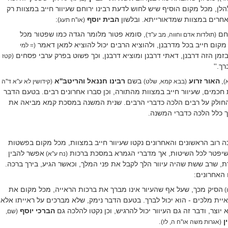
ן, מכל מקום הוסיף שיש לחוש לדעת רבינו ירוחם שעיוור חייב במצוות רק
א אחרים במצוות שמדאורייתא.
ובלשון
הבית יוסף
:
(או''ח תעג)
וחם
, סומא פטור מלומר הגדה כמו שפטור מכל
(תולדות אדם וחווה, מב ע"ד)
מקום חייב בכל מדרבנן, ולהוציא הרבים יכול להוציא למאן דאמר
(= למי
מן הזה דרבנן, דאתי דרבנן ומוציא דרבנן, וכך פשוט בפרק ערבי פסחים
(קטז
ך.''
,
האור זרוע
בשם
רבינו
חננאל והריטב''א
)
(בבא קמא, שלט)
(קידושין לא ע''א ד''ה
 חכמים, שעיוור חייב במצוות מהתורה, וכן סברו אחרונים רבים. בטעם הדבר
 החולק על רבים הלכה כדברי הרבים. שנית המשנה במסכת קמא מביאה את
 כלל הלכה כדברי המשנה.
 רוב הראשונים והאחרונים נקטו שעיוור חייב במצוות, מכל מקום בפשטות
 שיפטר לכל השיטות, אך מדברי הגמרא במסכת ברכות
אפשר להבין
(נח ע''א)
 שרב ששת שהיה עיוור הלך לקבל את פני המלך, וכאשר הגיע, בירך ברכה.
 האחרונים:
הסיק מכך, שעל אף שהעיור אינו מברך את ברכות הראייה, מכל מקום את
ו)
ית מלכים - הוא יכול לברך. בטעם הדבר נימק, שלא מברכים על ראייתו אלא
וצר, ודבר זה גם העיוור יכול להרגיש, וכן נקטו להלכה גם
הברכי יוסף
(שם,
ן
.
(אגרות משה או''ח ה, לז)