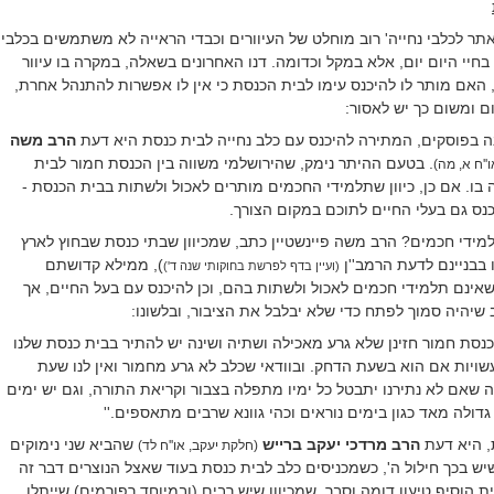
אתר לכלבי נחייה' רוב מוחלט של העיוורים וכבדי הראייה לא משתמשים בכלבי
חיי היום יום, אלא במקל וכדומה. דנו האחרונים בשאלה, במקרה בו עיוור
 האם מותר לו להיכנס עימו לבית הכנסת כי אין לו אפשרות להתנהל אחרת,
ום ומשום כך יש לאסור:
ה בפוסקים, המתירה להיכנס עם כלב נחייה לבית כנסת היא דעת
הרב
משה
. בטעם ההיתר נימק, שהירושלמי משווה בין הכנסת חמור לבית
''ח א, מה)
 בו. אם כן, כיוון שתלמידי החכמים מותרים לאכול ולשתות בבית הכנסת -
נס גם בעלי החיים לתוכם במקום הצורך.
מידי חכמים? הרב משה פיינשטיין כתב, שמכיוון שבתי כנסת שבחוץ לארץ
 בבניינם לדעת הרמב''ן
), ממילא קדושתם
(ועיין בדף לפרשת בחוקותי שנה ד')
אינם תלמידי חכמים לאכול ולשתות בהם, וכן להיכנס עם בעל החיים, אך
שיהיה סמוך לפתח כדי שלא יבלבל את הציבור, ובלשונו:
בהכנסת חמור חזינן שלא גרע מאכילה ושתיה ושינה יש להתיר בבית כנסת שלנו
שויות אם הוא בשעת הדחק. ובוודאי שכלב לא גרע מחמור ואין לנו שעת
 שאם לא נתירנו יתבטל כל ימיו מתפלה בצבור וקריאת התורה, וגם יש ימים
ולה מאד כגון בימים נוראים וכהי גוונא שרבים מתאספים.''
, היא דעת
הרב מרדכי יעקב ברייש
שהביא שני נימוקים
(חלקת יעקב, או''ח לד)
ש בכך חילול ה', כשמכניסים כלב לבית כנסת בעוד שאצל הנוצרים דבר זה
ת הוסיף טיעון דומה וסבר, שמכיוון שיש רבים (ובמיוחד רפורמים) שייתלו