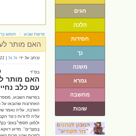
חגים
הלכה
פרשת שבוע
חומש בר
חסידות
האם מותר לעי
נך
נכתב על ידי
גל גל
| 20/1/2021
משנה
פ
בס''ד
האם מותר לע
גמרא
עם כלב נחיי
מחשבה
בפרשת השבוע, מספרת
האחרונות שהובאו על ה
שונות
הארבה, עליה נאמר שז
עליה לדורות כיצד הקב'
וּלְמַ֡עַן תְּסַפֵּר֩ בְּאָזְנֵ֨י בִנְךָ
בְּמִצְרַ֔יִם''.
מדוע דווקא ב
למרות שהיו מכות קשות