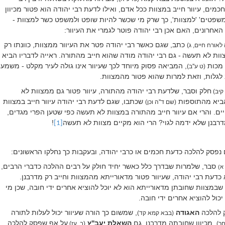
מים, עיוור חייב במצוות ככל אדם, ואילו לדעת רבי יהודה הוא פטור מכיוון
שפטים' 'למצוות', כך שרק מי שכשר להיות שופט ולמשפט כשר למצוות -
ו האחרונים, האם אכן רבי יהודה פוטר לגמרי את העיוור:
כתב, שגם כאשר רבי יהודה פטר את העיוור ממצוות, כוונתו רק
לאורח חיים, ג)
וות לא תעשה
- גם רבי יהודה מודה שהוא חייב מהתורה. ראייה לדבריו הביא
 מכות
, המביאה פסוק מיוחד לכך שעיוור אינו גולה לעיר מקלט - משמע
(ט ע''ב)
 לגלות, וזאת למרות שהוא פטור מהמצוות.
חלק וסבר, שלדעת רבי יהודה מהתורה, עיוור פטור גם ממצוות לא
 קיב)
הביא מהתוספות
שכתבו, שגם לדעת רבי יהודה עיוור חייב במצוות
(שם ד''ה וכן)
יים. והרי אם עיוור חייב מהתורה במצוות לא תעשה כפי שטען הפרי מגדים,
דרבנן שלא ידמה לגוי? הרי הוא מקיים מצוות לא תעשה
!
[1]
פסק להלכה כדעת חכמים או כרבי יהודה, ובעקבות כך נחלקו הראשונים:
סבר, שלמרות שבדרך כלל כאשר יחיד חולק על רבים ההלכה כדברי הרבים,
א)
כדעת רבי יהודה, שעיוור פטור מדאורייתא מהמצוות וחייב רק מדרבנן.
במצוות שחובתן מדאורייתא הוא לא יוכל להוציא אחרים ידי חובה, שכן מי
יכול להוציא אחרים ידי חובה.
ק להלכה
האגודה
, שמשום כך הורה שעיוור יכול לעלות לתורה
(בבא קמא קד)
, מכיוון שחובתה מדרבנן. גם
השאלת יעב''ץ
על אף שפסק להלכה
חר)
(ב, עז)