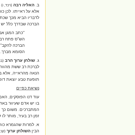
ב.
האליה
רבה
ח
(רכד, ו)
אלא על ראייתו. לכן כ
לדבריו הביא מכך שכתו
הברכה שבדרך כלל יש לב
''כתב המגן אב
הש"ס פתח רב 
הברכה להקב"ה,
הסומא מברך.''
ג.
שולחן ערוך הרב
(בר
לברכת רב ששת מהווה ר
הנאה מהראייה, אלא בג
תופעת טבע יוצאת דופן
נשיאת כפיים
עוד דנו הפוסקים, האם
בו יש אדם שעיוור באח
המתברכים. משום כך מ
זמן רב בעיר, מותר לו
א. למרות שהגמרא כותב
הבין
השולחן ערוך
(קכח