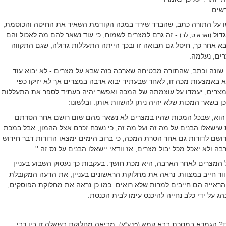
שים:
ו על התורה כתב, שהברד שירד במכה הקודמת השאיר את החיטה והכוסמת,
גדול
- זה גרם למצרים לשמוח, כי עוד נשאר להם מה לאכול והם
(וארא ט, לב)
א אחר כך, חיסל גם תבואה זו ובכך הייתה התעללות גדולה, שגם התקווה
ים, נעלמה.
ן שונה וכתב, שהתורה מבטיחה שארבה כזה שבא על מצרים - לא יבוא עוד
א באמצעות מכה זו, לאחר שבעתיד יבוא ארבה במצרים אך לא יזיקו כפי
רים, יעמדו על עוצמתה של המכה ואפשר יהיה בעתיד לספר את התעללות
ן בשאר המכות שלא יהיה ניתן להשוות אותן. ובלשונו:
ין הוא, שבכל המכות שהיו במצרים לא נשאר מהם שום רושם אחר הסרתם
 שישאלו הבנים על מה זה ועל מה זה, כי נשכח זכרם אצל ההמון, אבל במכת
שם לדורות גם אחר הסרת המכה, כי ברוב הימים ימצאו הדורות דבר חידוש
רבה ולא יאכל מכל יבול מצרים, אז וודאי יישאלו הבנים על נס זה.''
מצרים לאחר הארבה, היא מכת חושך. בעקבות כך נעסוק השבוע בעניין
ור חייב במצוות. נראה את מחלוקת הראשונים בעניין, את הדעה המקובלת
ראייה הם חייבים למרות שלא רואים. כמו כן נראה את מחלוקת הפוסקים,
ג על ידי כלב נחייה להיכנס עימו לבית הכנסת.
ות? הגמרא במסכת בבא קמא
, מביאה מחלוקת בשאלה זו בין רבי
(פז ע''א)