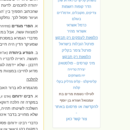
משחק קליקרים לאירוע שלך
יהודה לחכמים. לדעת חכ
הדר קופות רושמות
שהכתוב הסמיך בין 'המ
צדיקים, מקובלים, אדמו"רים
ועיוור פסול לכך. נחלק
בעולם
כרמל אשראי
א.
הפרי
מגדים
(פתיחה 
אשראי מהיר
למצוות עשה, אבל במצ
הלוואות לעסקים רק תבקש
מדברי הגמרא במסכת
פורטל הובלות בישראל
שמעיקר הדין היה חייב
פ
ורטל צימר בקליק
ב.
הנודע
ביהודה
(או''ח
הלוואות רק תבקש
תעשה. ראייה לדבריו 
מיני קורסים - פולסטאק
דרבנן - שלא יידמה לגו
יצירת טריויה
מדוע לחייבו במצוות מ
יויו משחקים
להלכה
קליפיקלפ - קליפ מדליק בקלי
מהגמרא לא ברור האם נ
קלות
לעילוי נשמת מרים בת
א.
רבינו ירוחם
(אדם יג, 
עמנואל ועזרא בן יוסף
במקרה זה הלכה דווקא 
להקדשה או פרסום באתר
השלכה לשיטתו תהיה, ש
-
שלא מחוייב בדבר אינו 
צור קשר כאן
כדברי רבינו ירוחם פס
במקום כהן
(כאשר אין א