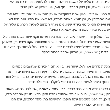
נים פורסים טלית על ראשם וידיהם - מותר לו לשאת כפיים גם אם לא
ים לא נראים, וכן פסק
הברכי
יוסף
. ובלשון השולחן ערוך:
(שם, יג)
ם בפניו או בידיו, כגון שהם בוהקניות או עקומות או עקושות
לא יישא את
עם מסתכלין בו; וכן סומא באחת מעיניו, לא יישא את כפיו. ואם היה דש
פיו ואפילו הוא סומא בשתי עיניו. אם מנהג המקום לשלשל הכהנים טלית על
ש בפניו ובידיו כמה מומין, יישא את כפיו.''
על השולחן ערוך, שהרי הגמרא כותבת בפירוש שדווקא עיוור בעינו אחת יכול
וור לגמרי אינו יכול. בטעם האיסור ביאר
המשכנות יעקב
, שהכהן
(או''ח צא)
וא מברך בשביל שיוכל לברכם כראוי, ועיוור אינו יכול לעשות כך. כדעה זו
בדיה
, מכיוון שספק ברכות להקל.
(יביע אומר ח, יג)
מסכת נדרים
, עיוור מנוי בין אותם האנשים שנחשבים כמתים
(סד ע''א)
אמירה זו הייתה נכונה רק בעבר, שיכולת התקשורת עם העיוורים הייתה
ות המודעות הגדלה למצבם, מקומות המיועדים לעיוורים, כתב הברייל ועוד -
ף העוזר לעיוור בהילוכו (בנוסף למקל) - הוא כלב נחייה.
בכלב נחייה מופיע כבר בדברי
רבי יצחק עראמה
(שחי לפני כחמש מאות
חק
, בו הוא כותב שכאשר נחלש הזקן מראייתו 'יקשור כלב בידו,
(שער תשעים)
 פי כן, רק לפני כשבעים שנה הוקמו לראשונה בתי ספר לכלבים, שם הם
ר לעיוורים וכבדי ראייה.