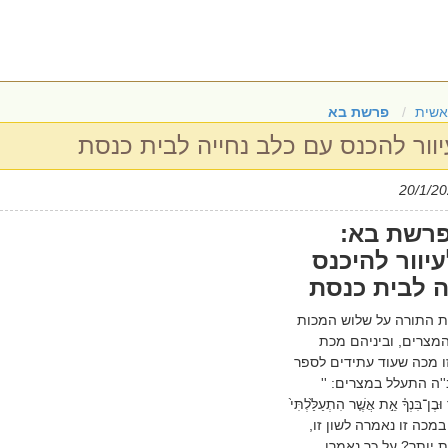
אשית
פרשת בא
וור להכנס עם כלב נחייה לבית כנסת
רשת בא:
יוור להיכנס
ה לבית כנסת
 התורה על שלוש המכות
מצרים, וביניהם מכת
ו מכה שעוד עתידים לספר
'ה התעלל במצרים: ''
֜ וּבֶן־בִּנְךָ֗ אֵ֣ת אֲשֶׁ֤ר הִתְעַלַּ֙לְתִּי֙
מכה זו נאמרה לשון זו,
 יותר? על כך נאמרו