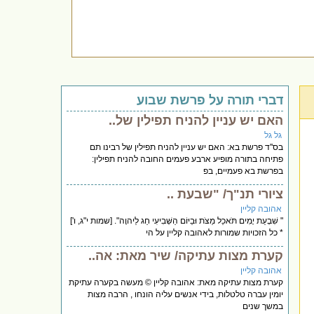
דברי תורה על פרשת שבוע
האם יש עניין להניח תפילין של..
גל גל
בס''ד פרשת בא: האם יש עניין להניח תפילין של רבינו תם
פתיחה בתורה מופיע ארבע פעמים החובה להניח תפילין:
בפרשת בא פעמיים, בפ
ציורי תנ"ך/ "שבעת ..
אהובה קליין
" שִׁבְעַת יָמִים תֹּאכַל מַצֹּת וּבַיּוֹם הַשְּׁבִיעִי חַג לַיהוָה". [שמות י"ג, ו']
* כל הזכויות שמורות לאהובה קליין על הי
קערת מצות עתיקה/ שיר מאת: אה..
אהובה קליין
קערת מצות עתיקה מאת: אהובה קליין © מעשה בקערה עתיקת
יומין עברה טלטלות, בידי אנשים עליה הונחו , הרבה מצות
במשך שנים