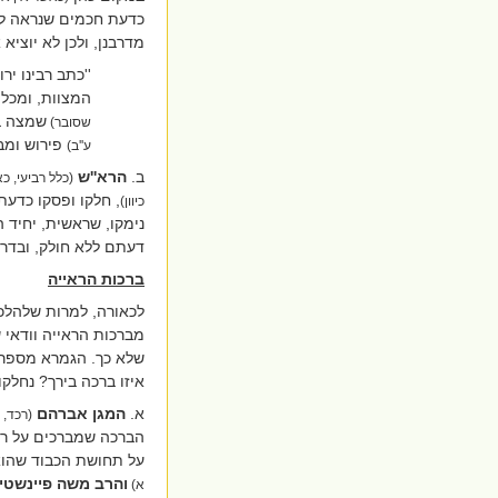
כדעת חכמים שנראה להל
מדרבנן, ולכן לא יוצי
''כתב רבינו יר
המצוות, ומכל 
שמצה בז
שסובר)
פירוש ומבר
ע''ב)
ב.
הרא''ש
(כלל רביעי, כא
, חלקו ופסקו כדעת
כיוון)
נימקו, שראשית, יחיד
דעתם ללא חולק, ובדרך
ברכות הראייה
לכאורה, למרות שלהלכה
מברכות הראייה וודאי
שלא כך. הגמרא מספרת,
איזו ברכה בירך? נחלקו
א.
המגן אברהם
(רכד, 
הברכה שמברכים על ראי
על תחושת הכבוד שהוא י
והרב משה פיינשטיי
א)