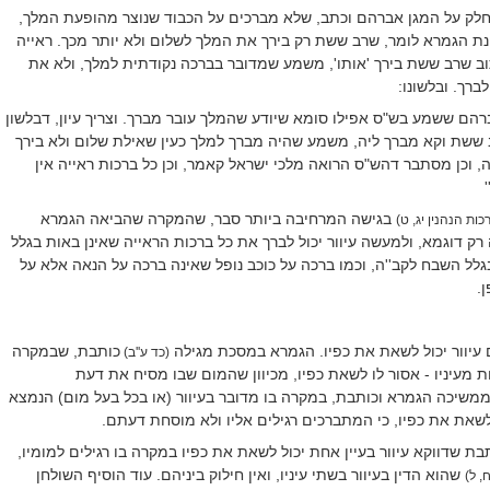
לק על המגן אברהם וכתב, שלא מברכים על הכבוד שנוצר מהופעת המלך,
וונת הגמרא לומר, שרב ששת רק בירך את המלך לשלום ולא יותר מכך. ראייה
ב שרב ששת בירך 'אותו', משמע שמדובר בברכה נקודתית למלך, ולא את
רך. ובלשונו:
רהם ששמע בש"ס אפילו סומא שיודע שהמלך עובר מברך. וצריך עיון, דבלשון
ששת וקא מברך ליה, משמע שהיה מברך למלך כעין שאילת שלום ולא בירך
 וכן מסתבר דהש"ס הרואה מלכי ישראל קאמר, וכן כל ברכות ראייה אין
בגישה המרחיבה ביותר סבר, שהמקרה שהביאה הגמרא
כות הנהנין יג, ט)
ק דוגמא, ולמעשה עיוור יכול לברך את כל ברכות הראייה שאינן באות בגלל
לל השבח לקב''ה, וכמו ברכה על כוכב נופל שאינה ברכה על הנאה אלא על
.
 עיוור יכול לשאת את כפיו. הגמרא במסכת מגילה
כותבת, שבמקרה
(כד ע''ב)
ת מעיניו - אסור לו לשאת כפיו, מכיוון שהמום שבו מסיח את דעת
משיכה הגמרא וכותבת, במקרה בו מדובר בעיוור (או בכל בעל מום) הנמצא
 לשאת את כפיו, כי המתברכים רגילים אליו ולא מוסחת דעתם.
ת שדווקא עיוור בעיין אחת יכול לשאת את כפיו במקרה בו רגילים למומיו,
שהוא הדין בעיוור בשתי עיניו, ואין חילוק ביניהם. עוד הוסיף השולחן
, ל)