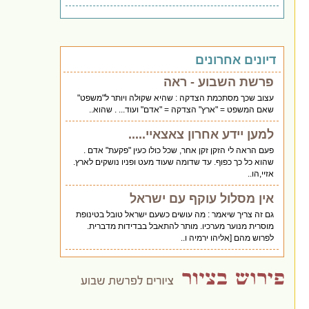
דיונים אחרונים
פרשת השבוע - ראה
עצוב שכך מסתכמת הצדקה : שהיא שקולה ויותר ל"משפט"
שאם המשפט = "ארץ" הצדקה = "אדם" ועוד... . שהוא..
למען יידע אחרון צאצאיי.....
פעם הראה לי הזקן זקן אחר, שכל כולו כעין "פקעת" אדם .
שהוא כל כך כפוף. עד שדומה שעוד מעט ופניו נושקים לארץ.
אזיי,הו..
אין מסלול עוקף עם ישראל
גם זה צריך שיאמר : מה עושים כשעם ישראל טובל בטינופת
מוסרית מנוער מערכיו. מותר להתאבל בבדידות מדברית.
לפרוש מהם [אליהו ירמיה ו..