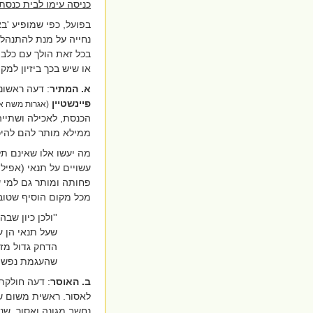
כניסה עימו לבית כנסת
בפועל, כפי שמופיע 'ב
נחייה על מנת להתנהל ב
בכל זאת הולך עם כלב,
או שיש בכך ביזיון למק
א.
המתיר
: דעה ראשונ
פיינשטיין
(אגרות משה או
הכנסת, לאכילה ושתייה
ממילא מותר להם להיכ
מה יעשו אלו שאינם תל
עשויים על תנאי (אפילו
פחותה ומותר גם למי ש
מכל מקום הוסיף שטוב 
''ולכן כיון ש
שעל תנאי הן ע
הדחק גדול מזה
שהעגמת נפש גד
ב. האוסר
: דעה חולקת
לאסור. ראשית משום שי
נחשב מגונה ואסור. שני