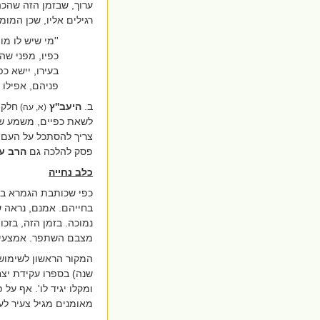
ערוך, שבזמן הזה שהכה
רגילים אליו, שכן המומ
''מי שיש לו מו
כפיו, מפני שה
בעירו, יישא כ
פניהם, אפילו י
ב.
היעב''ץ
חלק 
(א, עה)
לשאת כפיים, משמע שעי
צריך להסתכל על העם שה
פסק להלכה גם
הרב עו
כלב נחייה
כפי שכותבת הגמרא ב
בחייהם. אמנם, נראה ש
נמוכה. בזמן הזה, בזכ
מצבם השתפר. אמצעי נוס
המקור הראשון לשימוש 
שנה) בספרו עקידת יצ
ומקלו יגיד לו'. אף על
מאומנים מגיל צעיר לעזו