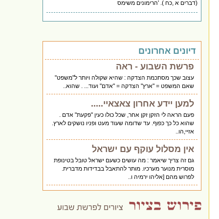
(דברים א ,כח ). 'הרימונים משימס
דיונים אחרונים
פרשת השבוע - ראה
עצוב שכך מסתכמת הצדקה : שהיא שקולה ויותר ל"משפט"
שאם המשפט = "ארץ" הצדקה = "אדם" ועוד... . שהוא..
למען יידע אחרון צאצאיי.....
פעם הראה לי הזקן זקן אחר, שכל כולו כעין "פקעת" אדם .
שהוא כל כך כפוף. עד שדומה שעוד מעט ופניו נושקים לארץ.
אזיי,הו..
אין מסלול עוקף עם ישראל
גם זה צריך שיאמר : מה עושים כשעם ישראל טובל בטינופת
מוסרית מנוער מערכיו. מותר להתאבל בבדידות מדברית.
לפרוש מהם [אליהו ירמיה ו..