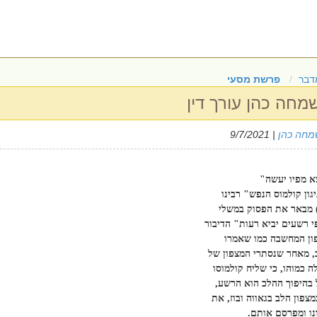
דבר
פרשת מסעי
חה כהן עורך דין
שמחה כהן
| 9/7/2021
צא מפיו יעשה"
גון קולמוס הנפש" רבינו
) מבאר את הפסוק במשלי
י רשעים יביא רעות" הדיבור
ון המחשבה כמו שאמרו
, מאחר שנסתרי המצפון של
ה כמוהו, כי שליח קולמוסו
ל בהיפוך ההלכ הוא הרשע,
פון הלב בגאווה ובוז, את
נו ומפרסם אותם.