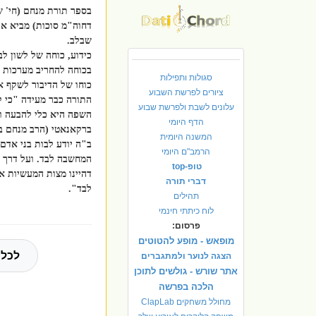
בספר תורת מנחם (חי' ש
דחוה"מ סוכות) מביא את
שבלב.
כידוע, כוחה של לשון לב
בכוחה להחריב מערכות ה
סגולות ותפילות
כוחו של הדיבור לשקף א
ציורים לפרשת השבוע
התורה כבר מעידה "כי 
עלונים לשבת ולפרשת שבוע
השפה היא כלי להבעה וי
הדף היומי
ברקאנאטי (הרב מנחם בן
המשנה היומית
ב"ה יודע לבות בני אדם
הרמב"ם היומי
המחשבה לבד. ועל דרך ה
טופ-top
דהיינו מצות המעשיות או
דברי תורה
לבד".
תהילים
לוח כיתתי חינמי
פרסום:
מופאש - מופע להטוטים
לכל 
הצגה לנוער ולמתגברים
אתר שורש - גולשים לתוכן
הלכה בפרשה
מחולל משחקים ClapLab