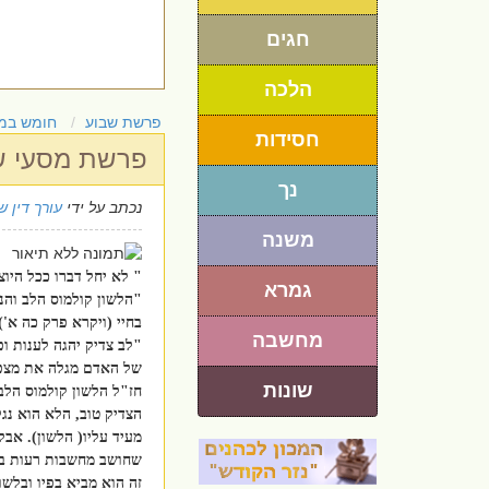
חגים
הלכה
פרשת שבוע
חומש במ
חסידות
פרשת מסעי שמ
נך
נכתב על ידי
עורך דין 
משנה
" לא יחל דברו ככל היו
גמרא
"הלשון קולמוס הלב והני
בחיי (ויקרא פרק כה א'
מחשבה
"לב צדיק יהגה לענות ופ
של האדם מגלה את מצפ
שונות
חז"ל הלשון קולמוס הלב
הצדיק טוב, הלא הוא נגל
מעיד עליו( הלשון). אב
שחושב מחשבות רעות במצ
זה הוא מביא בפיו ובלשו