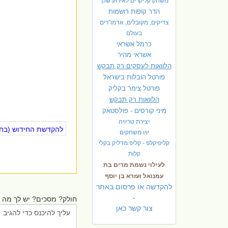
משחק קליקרים לאירוע שלך
הדר קופות רושמות
צדיקים, מקובלים, אדמו"רים
בעולם
כרמל אשראי
אשראי מהיר
הלוואות לעסקים רק תבקש
פורטל הובלות בישראל
פ
ורטל צימר בקליק
הלוואות רק תבקש
מיני קורסים - פולסטאק
יצירת טריויה
להקדשת החידוש (בחינ
יויו משחקים
קליפיקלפ - קליפ מדליק בקלי
קלות
לעילוי נשמת מרים בת
עמנואל ועזרא בן יוסף
להקדשה או פרסום באתר
-
חולק? מסכים? יש לך מה ל
צור קשר כאן