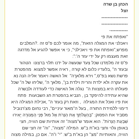
הכהן בן שרה
זצל
-----------------
-----------------
-
-----------
"ואפתח את פי
ויאכלני את המגלה הזאת", מה אומר לכם פ"ס זה .?המלבים
מפרש,"ואפתח את פי ויאכילני", כי אי אפשר להגיע אל מדרגה
זאת מעצמו רק על ידי עזר ה':":
פ"ס זה מלמדנו שכל צעד שנעשה על ידנו תלוי ברצונו הטהור
ובעזר ה" ,בלעדיו כלום לא קורה , ראיה אפשר למצוא מהפטרת
פרשת נשא בפ"ס," וירא מלאךה" אל האשה ויאמר אליה הנה נא
את עקרה ולא ילדת והרית וילדת בן", מלאך ה" ,שליחו של ה" שכל
פעולתו היא במצוות ה" נגלה אל האישה כדי לעודדה ולבשרה
שהיא עתידה להיפקד בן , הנביא בהפטרת חג השבועות פתח
את פיו ואכל את המגילה , וזאת רק בעזר ה" ,אכילת המגילה היא
דימוי ללמידת התורה , בעל ה"מאור עיניים", רבי נחום מצ'רנוביל
מסביר את הפסוק: "בְּהַעֲלֹתְךָ אֶת הַנֵּרֹת אֶל מוּל פְּנֵי הַמְּנוֹרָה יָאִירוּ
שִׁבְעַת הַנֵּרוֹת". הוא אומר ש"מצוה" זה אותיות שם הוויה, חצי
באופן גלוי וחצי בא"ת ב"ש. המילה "מצוה", "וה" זה חצי שם
הוויה, והאותיות "מצ" הן בא"ת ב"ש: "י" ו"ה". אם כן, במילה מצוה