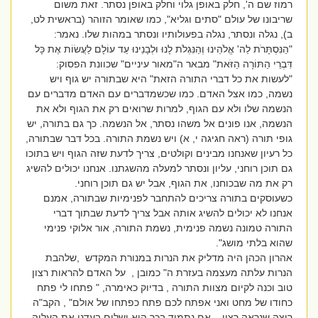
רמוז שם ה', חלק באופן גלוי וחלק באופן נסתר. זאת משום
שריבונו של עולם "סתים וגליא", כמו שאומר הזוהר (בראשית לט,
ב), נגלה ונסתר, נגלה בפעולותיו ונסתר במהות שלו. נאמר:
"הַנִּסְתָּרֹת לַה' אֱלֹהֵינוּ וְהַנִּגְלֹת לָנוּ וּלְבָנֵינוּ עַד עוֹלָם לַעֲשׂוֹת אֶת כָּל
דִּבְרֵי הַתּוֹרָה הַזֹּאת" מבאר ה"מאור עיניים" שכוונת הפסוק:
"לעשות את כל דברי התורה הזאת" היא שבתורה יש גוף ויש
נשמה, כמו אצל האדם. כמו שכשמדברים עם האדם מדברים עם
הנשמה שלו ולא עם הגוף, למרות שרואים רק את הגוף ולא את
הנשמה, אנו פונים אל משהו נסתר, אל הנשמה. כך גם בתורה, יש
גופי תורה (ראה חגיגה י, א) ויש נשמת התורה. בכל דבר שבתורה,
כל רעיון שאנחנו מבינים וקולטים, צריך לדעת שזה הגוף ויש בתוכו
גם תוכן רוחני, עליון ונסתר למעלה מהשגתנו. אנחנו יכולים להשיג
רק את מה שבכוחנו, את הגוף, אבל יש גם תוכן רוחני.
כשעוסקים בתורה צריכים להתחבר לפנימיות שבתורה, אמנם
אנחנו לא יכולים להשיג אותה אבל צריך לדעת שבתוך דברי
התורה טמונה נשמה פנימית, נשמת התורה, אור אלוקי פנימי
שהוא בלתי מושג".
אהרון הכהן היה מדליק את הנרות במנורת המקדש ,שלהבת
הנרות עלתה מעצמה בעזרת ה" כמובן , על האדם להראות רצון
טוב וכנה לקיום מצוות התורה , בדיוק כאימרה, " פתחו לי פתח
כחודו של מחט ואני אפתח לכם פתח כפתחו של אולם" , הקב"ה
רוצה שנראה רצון , אם נתמיד בכך הוא ישלים בעדנו את העליה