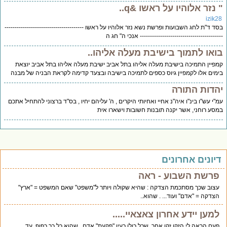
 נזר אלוהיו על ראשו &q..
izik2
ד ד"ת לחג השבועות ופרשת נשא נזר אלוהיו על ראשו ---------------------------------------
--------------------------------------- אנכי ה" חג ה
ואו לתמוך בישיבת מעלה אליהו..
פיין התמיכה בישיבת מעלה אליהו בתל אביב ישיבת מעלה אליהו בתל אביב יוצאת
מים אלו לקמפיין גיוס כספים לתמיכה בישיבה ובצעד קדימה לקראת הבניה של מבנה
הדות התורה
"י עש"ו בינ"ו איה"נ אחיי ואחיותי היקרים , ה' עליהם יחיו , בס"ד ברצוני להתחיל אתכם
סע רוחני, אשר יקנה תובנות חשובות וישארו אית
יונים אחרונים
פרשת השבוע - ראה
עצוב שכך מסתכמת הצדקה : שהיא שקולה ויותר ל"משפט" שאם המשפט = "ארץ"
הצדקה = "אדם" ועוד... . שהוא..
למען יידע אחרון צאצאיי.....
פעם הראה לי הזקן זקן אחר, שכל כולו כעין "פקעת" אדם . שהוא כל כך כפוף. עד