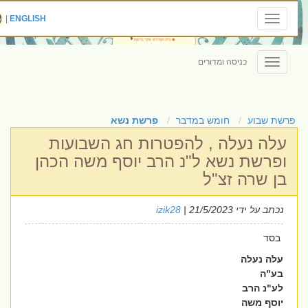
|
ENGLISH
Toggle
navigation
כניסה ומדורים
Toggle
navigation
פרשת שבוע
חומש במדבר
פרשת נשא
עלה נעלה , להפטרות חג השבועות
ופרשת נשא ל"נ הרב יוסף משה הכהן
בן שרה זצ"ל
נכתב על ידי
| 21/5/2023
izik28
בסד
עלה נעלה
בע"ה
לע"נ הרב
יוסף משה