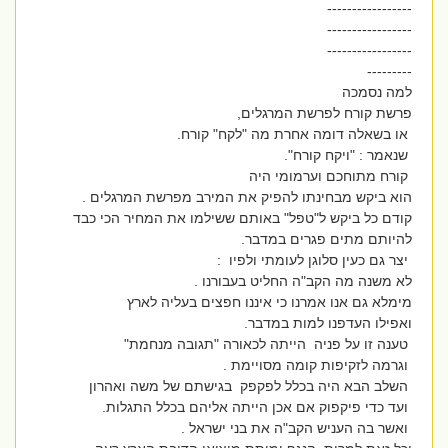
-----------------
-----------------
-----------------
---------
למה נסמכה
פרשת קורח לפרשת המרגלים,
או בשאלה דומה אחרת מה "לקח" קורח.
שנאמר : "ויקח קורח".
קורח מתוחכם וערמומי היה
הוא ביקש מבחינתו להפיק את המירב מפרשת המרגלים .
קודם כל ביקש ל"טפל" באותם ששילמו את המחיר הכי כבד
להיותם מתים פגרים במדבר.
יצר גם כעין סלוגן לעומתי ולפיו :
לא משנה מה הקב"ה החליט בעבורנו .
מימלא גם אנו אמרנו כי איננו חפצים בעליה לארץ
ואפילו העדפנו למות במדבר.
טענה זו על פניה הייתה לכאורה "תגובה מנחמת"
וגרמה לזקיפות קומה מסויימת .
השלב הבא היה בכלל לפקפק בגישתם של משה ואהרון
ועד כדי פיקפוק אם אכן הייתה אליהם בכלל התגלות.
ואשר בה העניש הקב"ה את בני ישראל .