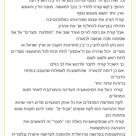
וכל זאת למרות הנגף ומיתת מוציאי הדיבת הארץ רעה.
ההפך ביקש קורח לחדד כי בכך למעשה מוצה הדין והעונש.
ואין יותר חשש מעונש נוסף
קורח הציע את עצמו ומנהיגותו כאלטרנטיבה .
תחילה בצניעות להחליף אך את אהרון.
אבל קורח גם ניסה לגייס ועורר שוב את :"מפלגת מצרים" על אף
שספגה מכה אנושה לכאורה
הוא נתן להם להבין כי בין פתרונות הקצה או ארץ ישראל או
מצרים יכול שיהיה גם ה"אמצע" לתת זכות לכל מתגעגעי מצריים
לתת ראש ולשוב לשם .
כך השכיל קורח לחבר ולרכוש את לב כולם .
אם כן דומה לכאורה שהתשובות לשאלות שהצבנו בפתח
הדברים .
ברורות עתה יותר .
קורח ניצל את הסיטואציה העדינה והמורכבת לאחר חטא
המרגלים.
לקח מפרשת המרגלים את כל אותן הטעמים מדוע ראוי שהוא
יטול ההנהגה הוא לקח אנשים "אבודים" ומכר להם תקוות שווא
ונחמות כזב
קורח ידע שבסיטואציות כאלה הכי "מוכר" זה להאשים את
ההנהגה בהתנשאות .
בהתעטפות בקדושה טרויאלית ולהופכה לקדושה אישית ובלעדית