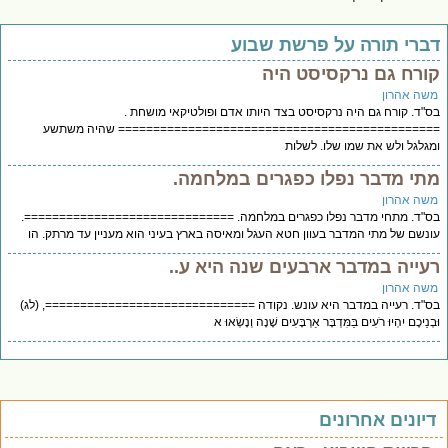
ברי תורה על פרשת שבוע
ורח גם נרקסיסט היה
שה אהרון
"ד. קורח גם היה נרקסיסט בצד היותו אדם ופולטיקאי מושחת .
============================================ שהיה משתשע
גלגל ולש את שמו שלו. לשלות
תי מדבר נפלו כפגרים במלחמה.
שה אהרון
"ד. מתחי מדבר נפלו כפגרים במלחמה. ==============================.
נשם של מתי המדבר בעוון חטא העגל ומאיסה בארץ בעיני הוא מעניין עד מרתק. הו
עייה במדבר ארבעים שנה היא ע..
שה אהרון
"ד. רעייה במדבר היא עונש. נקודה ==============================, (לג)
ְנֵיכֶם יִהְיוּ רֹעִים בַּמִּדְבָּר אַרְבָּעִים שָׁנָה וְנָשְׂאוּ א
יונים אחרונים