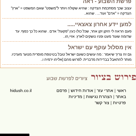
פרשת השבוע - ראה
עצוב שכך מסתכמת הצדקה : שהיא שקולה ויותר ל"משפט" שאם המשפט = "ארץ"
הצדקה = "אדם" ועוד... . שהוא..
למען יידע אחרון צאצאיי.....
פעם הראה לי הזקן זקן אחר, שכל כולו כעין "פקעת" אדם . שהוא כל כך כפוף. עד
שדומה שעוד מעט ופניו נושקים לארץ. אזיי,הו..
אין מסלול עוקף עם ישראל
גם זה צריך שיאמר : מה עושים כשעם ישראל טובל בטינופת מוסרית מנוער מערכיו.
מותר להתאבל בבדידות מדברית. לפרוש מהם [אליהו ירמיה ו..
ראשי
|
אתרי עזר
|
אודות חידוש
|
פרסם
hidush.co.il
באתר
|
הצהרת נגישות
|
מדיניות
פרטיות
|
צור קשר