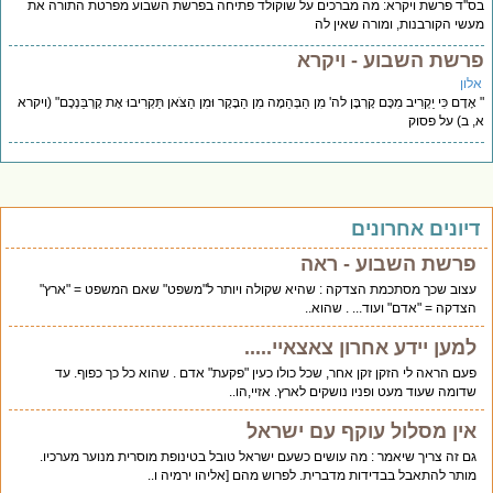
''ד פרשת ויקרא: מה מברכים על שוקולד פתיחה בפרשת השבוע מפרטת התורה את
שי הקורבנות, ומורה שאין לה
רשת השבוע - ויקרא
לון
אָדָם כִּי יַקְרִיב מִכֶּם קָרְבָּן לה' מִן הַבְּהֵמָה מִן הַבָּקָר וּמִן הַצֹּאן תַּקְרִיבוּ אֶת קָרְבַּנְכֶם" (ויקרא
 ב) על פסוק
יונים אחרונים
פרשת השבוע - ראה
עצוב שכך מסתכמת הצדקה : שהיא שקולה ויותר ל"משפט" שאם המשפט = "ארץ"
הצדקה = "אדם" ועוד... . שהוא..
למען יידע אחרון צאצאיי.....
פעם הראה לי הזקן זקן אחר, שכל כולו כעין "פקעת" אדם . שהוא כל כך כפוף. עד
שדומה שעוד מעט ופניו נושקים לארץ. אזיי,הו..
אין מסלול עוקף עם ישראל
גם זה צריך שיאמר : מה עושים כשעם ישראל טובל בטינופת מוסרית מנוער מערכיו.
מותר להתאבל בבדידות מדברית. לפרוש מהם [אליהו ירמיה ו..