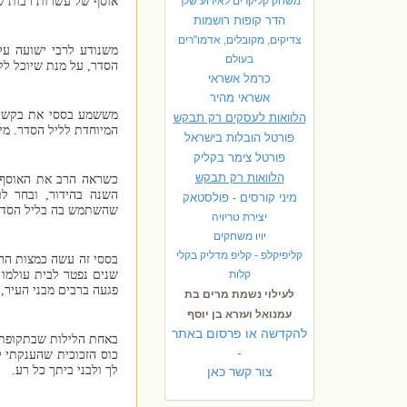
משחק קליקרים לאירוע שלך
אוסף של עשרות רבות של 
הדר קופות רושמות
צדיקים, מקובלים, אדמו"רים
משנודע לרבי ישועה על 
בעולם
הסדר, על מנת שיוכל לק
כרמל אשראי
אשראי מהיר
מששמע בססי את בקשתו 
הלוואות לעסקים רק תבקש
המיוחדת לליל הסדר. מי
פורטל הובלות בישראל
פ
ורטל צימר בקליק
הלוואות רק תבקש
כשראה הרב את האוסף ה
השנה בהידור, ובחר ל
מיני קורסים - פולסטאק
שהשתמש בה בליל הסדר א
יצירת טריויה
יויו משחקים
קליפיקלפ - קליפ מדליק בקלי
בססי זה עשה כמצות הר
קלות
שנים נפטר לבית עולמו 
פגעה ברבים מבני העיר, 
לעילוי נשמת מרים בת
עמנואל ועזרא בן יוסף
להקדשה או פרסום באתר
באחת הלילות שבתקופת ה
-
כוס הזכוכית שהענקתי ל
לך ולבני ביתך כל רע.
צור קשר כאן