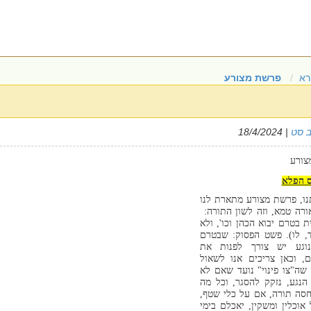
רא
פרשת מצורע
ב סט
| 18/4/2024
צורע
ס הפלא
ו, פרשת מצורע מתארת לנו
ורה טמא, וזה לשון התורה:
ת בטרם יבוא הכהן וכו', ולא
, לו). פשט הפסוק: שבטרם
וגע יש צורך לפנות את
, וכאן צריכים אנו לשאול
שה"צו פינוי" נועד שאם לא
 הנגע, נזקק להסגר, וכל מה
חסה תורה, אם על כלי שטף,
אוכלין ומשקין, יאכלם בימי