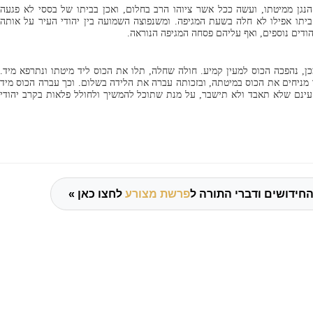
נגן ממיטתו, ועשה ככל אשר ציוהו הרב בחלום, ואכן בביתו של בססי לא פגעה
ביתו אפילו לא חלה בשעת המגיפה. ומשנפוצה השמועה בין יהודי העיר על אותה
ודים נוספים, ואף עליהם פסחה המגיפה הנוראה.
 נהפכה הכוס למעין קמיע. חולה שחלה, תלו את הכוס ליד מיטתו ונתרפא מיד.
ניחים את הכוס במיטתה, ובזכותה עברה את הלידה בשלום. וכך עברה הכוס מיד
עינם שלא תאבד ולא תישבר, על מנת שתוכל להמשיך ולחולל פלאות בקרב יהודי
החידושים ודברי התורה ל
פרשת מצורע
לחצו כאן »