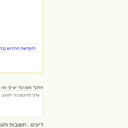
להקדשת החידוש (בחינ
חולק? מסכים? יש לך מה ל
דיונים - תשובות ותגובו