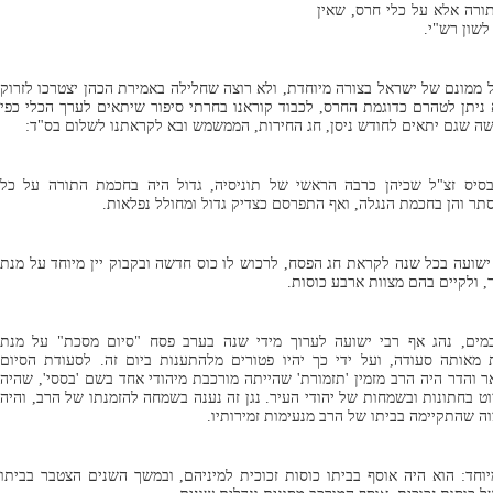
ורה אלא על כלי חרס, שאין
שון רש"י.
ממונם של ישראל בצורה מיוחדת, ולא רוצה שחלילה באמירת הכהן יצטרכו לזרוק
יתן לטהרם כדוגמת החרס, לכבוד קוראנו בחרתי סיפור שיתאים לערך הכלי כפי
ה שגם יתאים לחודש ניסן, חג החירות, הממשמש ובא לקראתנו לשלום בס"ד:
בסיס זצ"ל שכיהן כרבה הראשי של תוניסיה, גדול היה בחכמת התורה על כל
תר והן בחכמת הנגלה, ואף התפרסם כצדיק גדול ומחולל נפלאות.
 ישועה בכל שנה לקראת חג הפסח, לרכוש לו כוס חדשה ובקבוק יין מיוחד על מנת
 ולקיים בהם מצוות ארבע כוסות.
מים, נהג אף רבי ישועה לערוך מידי שנה בערב פסח "סיום מסכת" על מנת
ת מאותה סעודה, ועל ידי כך יהיו פטורים מלהתענות ביום זה. לסעודת הסיום
 והדר היה הרב מזמין 'תזמורת' שהייתה מורכבת מיהודי אחד בשם 'בססי', שהיה
וט בחתונות ובשמחות של יהודי העיר. נגן זה נענה בשמחה להזמנתו של הרב, והיה
ה שהתקיימה בביתו של הרב מנעימות זמירותיו.
וחד: הוא היה אוסף בביתו כוסות זכוכית למיניהם, ובמשך השנים הצטבר בביתו