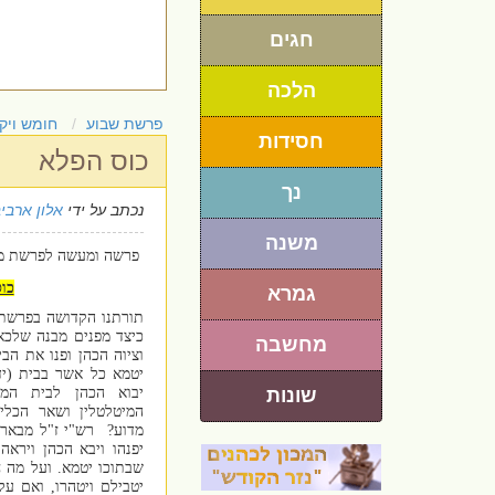
חגים
הלכה
פרשת שבוע
חומש ויק
חסידות
כוס הפלא
נך
נכתב על ידי
אלון ארבי
משנה
פרשה ומעשה לפרשת מ
כו
גמרא
תורתנו הקדושה בפרשתנ
כיצד מפנים מבנה שלכא
מחשבה
וציוה הכהן ופנו את הבי
יטמא כל אשר בבית (יד
שונות
יבוא הכהן לבית המנ
המיטלטלין ושאר הכלים
מדוע?
רש"י ז"ל מבאר 
יפנהו ויבא הכהן ויראה
שבתוכו יטמא. ועל מה 
יטבילם ויטהרו, ואם על 