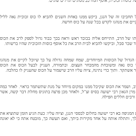
כוסות זכוכית, אוסף המורכב מסוגים וגדלים שונים.
תחביבו זה של הנגן, ביקש ממנו באחת השנים להביא לו כוס זכוכית נאה לליל
יים את מנהגו לקדש בכל שנה על כוס חדשה.
של הרב, התייחס אליה בכובד ראש וראה בכך כבוד גדול לספק לרב את הכוס
ד שכר סבל, וביקשו להביא לבית הרב את כל אוסף כוסות הזכוכית שהיו ברשותו.
גדול של הכוסות המיוחדים, שמח שמחה גדולה על כך שיוכל לקיים את מנהגו
ו כוס נאה ומשובחת מהמבחר העצום. ובתמורה, העניק לבעל הכוס את הכוס
שתקד. ותוך כדי נתינה, ציוה עליו הרב שישמור על הכוס שהעניק לו כהלכה.
ב, ושמר את הכוס שקיבל ממנו במקום מיוחד על מנת שתשתמר כראוי. לאחר כמה
מרן הגאון רבי ישועה בסיס זצ"ל, ולאחר מכן פרצה בתוניס מחלת דבר קשה, אשר
ורבים חללים הפילה.
מגיפה בא רבי ישועה בחלום לבססי הנגן, וציוה עליו: כעת הגיע הזמן שתוציא את
ך, ותתלה אותה על אחד מקירות ביתך, ואם תעשה כך, מובטח אתה כי לא יאונה