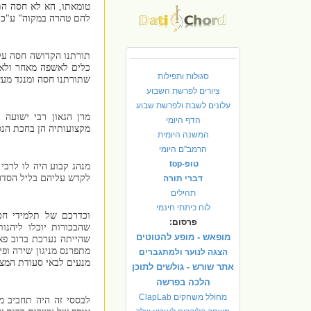
טומאתו, הא לא חסה הת
להם טהרה במקוה" ע"כ ל
תורתנו הקדושה חסה על 
כלים לאשפה מאחר ולא נ
סגולות ותפילות
שתורתנו חסה ומנגד מעש
ציורים לפרשת השבוע
עלונים לשבת ולפרשת שבוע
מרן הגאון רבי ישועה 
הדף היומי
מקצועותיה הן בחכת הנס
המשנה היומית
הרמב"ם היומי
טופ-top
מנהג קבוע היה לו לרבי
לקדש עליהם בליל הסדר,
דברי תורה
תהילים
לוח כיתתי חינמי
וכדרכם של תלמידי חכ
פרסום:
שהבכורות יוכלו ליהנו
מופאש - מופע להטוטים
שהייתה נערכת ברוב פאר
מתפרנס מניגון שירה ופי
הצגה לנוער ולמתגברים
מנעים לבאי סעודת המצו
אתר שורש - גולשים לתוכן
הלכה בפרשה
מחולל משחקים ClapLab
לבססי זה היה תחביב מי