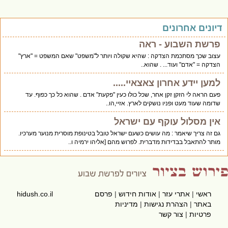
יונים אחרונים
פרשת השבוע - ראה
עצוב שכך מסתכמת הצדקה : שהיא שקולה ויותר ל"משפט" שאם המשפט = "ארץ"
הצדקה = "אדם" ועוד... . שהוא..
למען יידע אחרון צאצאיי.....
פעם הראה לי הזקן זקן אחר, שכל כולו כעין "פקעת" אדם . שהוא כל כך כפוף. עד
שדומה שעוד מעט ופניו נושקים לארץ. אזיי,הו..
אין מסלול עוקף עם ישראל
גם זה צריך שיאמר : מה עושים כשעם ישראל טובל בטינופת מוסרית מנוער מערכיו.
מותר להתאבל בבדידות מדברית. לפרוש מהם [אליהו ירמיה ו..
ראשי
|
אתרי עזר
|
אודות חידוש
|
פרסם
hidush.co.il
באתר
|
הצהרת נגישות
|
מדיניות
פרטיות
|
צור קשר