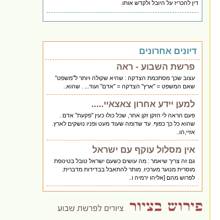
דין להכריז על היובל ולקדש אותו.
דיונים אחרונים
פרשת השבוע - ראה
עצוב שכך מסתכמת הצדקה : שהיא שקולה ויותר ל"משפט"
שאם המשפט = "ארץ" הצדקה = "אדם" ועוד... . שהוא..
למען יידע אחרון צאצאיי.....
פעם הראה לי הזקן זקן אחר, שכל כולו כעין "פקעת" אדם .
שהוא כל כך כפוף. עד שדומה שעוד מעט ופניו נושקים לארץ.
אזיי,הו..
אין מסלול עוקף עם ישראל
גם זה צריך שיאמר : מה עושים כשעם ישראל טובל בטינופת
מוסרית מנוער מערכיו. מותר להתאבל בבדידות מדברית.
לפרוש מהם [אליהו ירמיה ו..