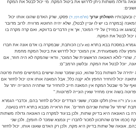
נאה גדולה משתות ניתן לדרוש את ביטול המקח. מי יכול לבטל את המקח
ונים:
ובעקבותיו
השולחן ערוך
פסקו, שרק האדם שהונו אותו יכול
)
(חו''מ רכז, ד)
אנה (במקרה בו יש לו עניין לבטל), שלא יהיה החוטא מרוויח. לרוב מדובר
שוגג או במזיד) על ידי המוכר, אך אין הדברים בדווקא, ואם קרה מקרה בו
 יכול לבטל את המקח.
מהגמרא במסכת בבא בתרא
הכותבת, שבמקרה בו אדם אונה את חברו
(פג ע''ב)
חפץ עלה משמעותית, אין המוכר יכול לדרוש את ביטול המקח מחמת
, שהרי לולא האונאה הראשונית של המוכר, וודאי שהמקח לא היה חוזר, אם
ונה, יוכל לבטל את המקח. ובלשון הרמב''ם:
ה יתירה על השתות בכל שהוא, כגון שמכר שווה שישים בחמישים פחות פרוטה
אנה יכול להחזיר החפץ ולא יקנה כלל, אבל המאנה אותו אינו יכול לחזור אם
ואף על פי שבטל המקח אין המאנה חייב להחזיר עד שתהיה ההונייה יתר על
רוטה בשוה אינו מחזיר שאין הונייה לפרוטות.
''
חלקו וסברו, ששני הצדדים יכולים לחזור בהם, וכדברי הגמרא
נ ע''ב ד''ה ואילו)
בת 'שיתר על שתות שניהם חוזרים'. את הראייה מבבא בתרא דחו בטענה,
בו האונאה היא בדיוק שתות, ולכן בניגוד למקרה בו האונאה גדולה משתות
 (וכמו אדם שהתכוון למכור לחברו יין ונמצא שמכר לו חומץ), ולכן שני
הם, אונאה של שתות בדיוק היא מקח, ולכן רק האדם שאונו אותו, יכול לחזור