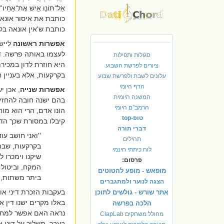
אַל־תּוֹנ֖וּ אִ֥ישׁ אֶת־אָחִֽיו
'
כותבת את איסור אונאה
כותבת ש'אין אונאה בק
אפשרות ראשונה
לייש
לעצמו באותה פרשה. דה
סגולות ותפילות
היא חוזרת לדון במכיר
ציורים לפרשת השבוע
בקרקעות, אלא בעניין 
עלונים לשבת ולפרשת שבוע
הדף היומי
אפשרות שנייה
, אכן י
המשנה היומית
בהם ישנה חובה להחזי
הרמב"ם היומי
הונו אדם, הרי הוא מו
טופ-top
קיבלו במסורת שכך הדי
דברי תורה
''ואני חושב ע
תהילים
בקרקעות, שבהן
לוח כיתתי חינמי
שיקנו וימכרו 
פרסום:
המקח, וביטול
מופאש - מופע להטוטים
ביתר משתות, 
הצגה לנוער ולמתגברים
בעקבות הזכרת דיני או
אתר שורש - גולשים לתוכן
באלו מקרים ישנו דין א
הלכה בפרשה
נראה האם אפשר למחול
מחולל משחקים ClapLab
בעבר, משליך על דיני א