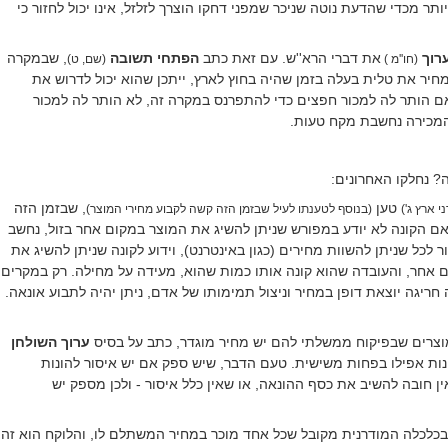
ותר מכדי שהדעת נוטה שניכר שמפני דחקו הוצרך לזלזל, אינו יכול לחזור כי
רוך
את דברי הרא''ש. עם זאת כתב
הפתחי תשובה
, שבמקרה
(חו''מ )
(שם, ט)
יר את טלית בעלה בזמן שהיה בחוץ לארץ, ייתכן שהוא יכול לדרוש את
ם הותר לה למכור חפצים כדי להתפרנס במקרה זה, לא הותר לה למכור
המכירה נחשבת מקח טעות.
ה? נחלקו האחרונים:
טען
, שבזמן הזה
י ארץ ג')
(בנוסף לטענתו לעיל שבזמן הזה קשה לקבוע מחירי המוצר)
אם הקונה לא יודע במפורש שניתן להשיג את המוצר במקום אחר בזול, נחשב
 לכל שניתן להשוות מחירים (כגון באינטרנט), וידוע לקונה שניתן להשיג את
ם אחר, והעובדה שהוא קונה אותו כמות שהוא, מעידה על מחילה. רק במקרים
חריגה יוצאת דופן במחיר וניצול תמימותו של אדם, ניתן יהיה לתבוע אונאה.
מוצרים שבפיקוח ממשלתי להם יש מחיר מוגדר, כתב על בסיס
ערוך השולחן
נות אפילו בפחות משישית. טעם הדבר, שיש ספק אם יש איסור להונות
 חובה להשיב את כסף ההונאה, או שאין כלל איסור - ולכן מספק יש
בכלכלה המודרנית מקובל שכל אחד מוכר במחיר המשתלם לו, והלוקח הוא זה