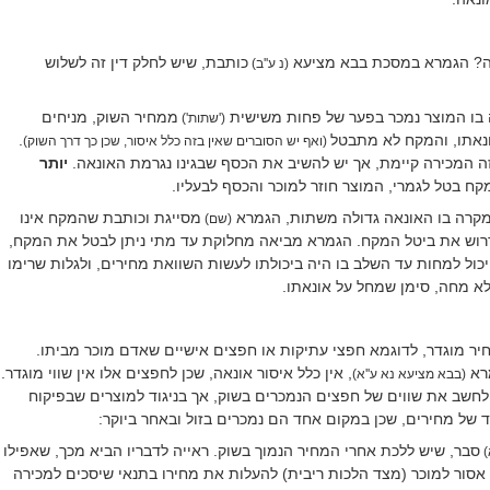
אה? הגמרא במסכת בבא מציעא
כותבת, שיש לחלק דין זה לשלוש
(נ ע''ב)
 בו המוצר נמכר בפער של פחות משישית
ממחיר השוק, מניחים
('שתות')
נאתו, והמקח לא מתבטל
.
(ואף יש הסוברים שאין בזה כלל איסור, שכן כך דרך השוק)
ה המכירה קיימת, אך יש להשיב את הכסף שבגינו נגרמת האונאה.
יותר
קח בטל לגמרי, המוצר חוזר למוכר והכסף לבעליו.
קרה בו האונאה גדולה משתות, הגמרא
מסייגת וכותבת שהמקח אינו
(שם)
דרוש את ביטל המקח. הגמרא מביאה מחלוקת עד מתי ניתן לבטל את המקח,
כול למחות עד השלב בו היה ביכולתו לעשות השוואת מחירים, ולגלות שרימו
ולא מחה, סימן שמחל על אונאתו.
יר מוגדר, לדוגמא חפצי עתיקות או חפצים אישיים שאדם מוכר מביתו.
רא
, אין כלל איסור אונאה, שכן לחפצים אלו אין שווי מוגדר.
(בבא מציעא נא ע''א)
 לחשב את שווים של חפצים הנמכרים בשוק, אך בניגוד למוצרים שבפיקוח
של מחירים, שכן במקום אחד הם נמכרים בזול ובאחר ביוקר:
סבר, שיש ללכת אחרי המחיר הנמוך בשוק. ראייה לדבריו הביא מכך, שאפילו
)
, אסור למוכר (מצד הלכות ריבית) להעלות את מחירו בתנאי שיסכים למכירה