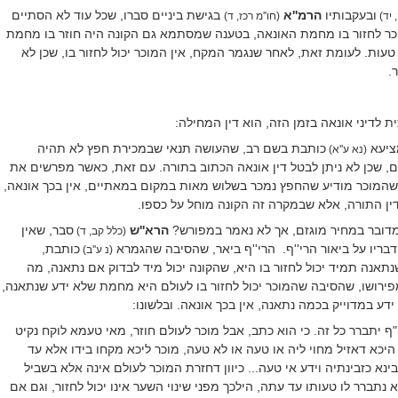
ובעקבותיו
הרמ''א
בגישת ביניים סברו, שכל עוד לא הסתיים
 יד)
(חו''מ רכז, ד)
וכר לחזור בו מחמת האונאה, בטענה שמסתמא גם הקונה היה חוזר בו מחמת
עות. לעומת זאת, לאחר שנגמר המקח, אין המוכר יכול לחזור בו, שכן לא
.
 לדיני אונאה בזמן הזה, הוא דין המחילה:
ציעא
כותבת בשם רב, שהעושה תנאי שבמכירת חפץ לא תהיה
(נא ע''א)
מים, שכן לא ניתן לבטל דין אונאה הכתוב בתורה. עם זאת, כאשר מפרשים את
שהמוכר מודיע שהחפץ נמכר בשלוש מאות במקום במאתיים, אין בכך אונאה,
ין התורה, אלא שבמקרה זה הקונה מוחל על כספו.
מדובר במחיר מוגזם, אך לא נאמר במפורש?
הרא''ש
סבר, שאין
(כלל קב, ד)
בריו על ביאור הרי''ף.
הרי''ף ביאר, שהסיבה שהגמרא
כותבת,
(נ ע''ב)
נתאנה תמיד יכול לחזור בו היא, שהקונה יכול מיד לבדוק אם נתאנה, מה
מפירושו, שהסיבה שהמוכר יכול לחזור בו לעולם היא מחמת שלא ידע שנתאנה,
דע במדוייק בכמה נתאנה, אין בכך אונאה. ובלשונו:
י"ף יתברר כל זה. כי הוא כתב, אבל מוכר לעולם חוזר, מאי טעמא לוקח נקיט
 היכא דאזיל מחוי ליה או טעה או לא טעה, מוכר ליכא מקחו בידו אלא עד
ינא כזבינתיה וידע אי טעה... כיוון דחזרת המוכר לעולם אינה אלא בשביל
 נתברר לו טעותו עד עתה, הילכך מפני שינוי השער אינו יכול לחזור, וגם אם