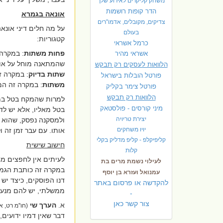
משחק קליקרים לאירוע שלך
הדר קופות רושמות
אונאה בגמרא
צדיקים, מקובלים, אדמו"רים
על מה חלים דיני אונ
בעולם
קטגוריות:
כרמל אשראי
פחות משתות
: במקרה
אשראי מהיר
שהמתאנה מוחל על או
הלוואות לעסקים רק תבקש
שתות בדיוק
: במקרה ז
פורטל הובלות בישראל
משתות
: במקרה זה המ
פ
ורטל צימר בקליק
הלוואות רק תבקש
למרות שהמקח בטל במ
מיני קורסים - פולסטאק
בטל מאליו, אלא יש ל
יצירת טריויה
ולמסקנה נפסק, שהוא י
יויו משחקים
אותו. עם עבר זמן זה 
קליפיקלפ - קליפ מדליק בקלי
חישוב שישית
קלות
לעיתים אין לחפצים מח
לעילוי נשמת מרים בת
במקרה זה כותבת הגמ
עמנואל ועזרא בן יוסף
דנו הפוסקים, כיצד יש
להקדשה או פרסום באתר
ממשלתי, יש להם מנעד 
-
צור קשר כאן
א.
הערך שי
(חו''מ רט, א
דבר שאין דמיו ידועים