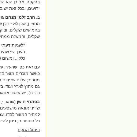
בהקפה. אם כן הוא הדי
ידועים, ובכל זאת יש בו
ב.
הרב זלמן מנחם גו
החציון, שכן לא ייתכן 
בחמישים שקלים, וביק
שקלים, והמשנה ממחיר 
''לעניות דעתי
הערך שי שהיח
כלל... ומשום כ
עם זאת כפי שהעיר, על
כאשר מוכרים מוצר בזמ
מסביב; עלות שכירות ה
גם מחוץ לארץ ועוד. 
, יש איסור אונא
תיירים')
בפתחי חושן
(אונאה, י,
שדיני אונאה מושפעים 
למחיר המוצר לבדו. עם
כל הסוחרים, ניתן להיש
ביטול המקח