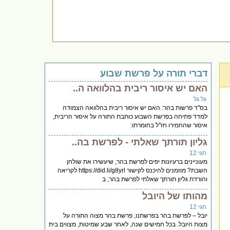
דברי תורה על פרשת שבוע
האם יש איסור ריבית בהלוואה ה..
גל גל
בס''ד פרשות בהר: האם יש איסור ריבית בהלוואה הצמודה
למדד פתיחה בפרשת השבוע כותבת התורה על איסור הריבית,
איסור שהחמירו חז''ל בחומרתו:
גליון תורתך שאלתי - לפרשת בה..
חגי 12
מעוניינים ברעיונות יפים לפרשת בהר, שיעשירו את שולחן
השבת? מוזמנים להיכנס לקישור https://did.li/g8yrl לקריאה
והורדת גליון תורתך שאלתי לפרשת בהר, ב
מהותו של היובל
חגי 12
יובל – לפרשת בהר בפרשתנו, פרשת בהר מצוה התורה על
מצות היובל. בכל חמישים שנה, לאחר שבע שמיטות, מצווים בית