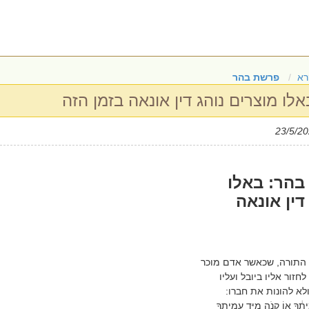
רא
פרשת בהר
ו מוצרים נוהג דין אונאה בזמן הזה
הר: באלו
דין אונאה
התורה, שכאשר אדם מוכר
חזור אליו ביובל ועליו
לא להונות את חברו:
יתֶ֔ךָ א֥וֹ קָנֹ֖ה מִיַּ֣ד עֲמִיתֶ֑ךָ