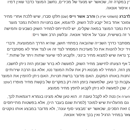
ן במקרה זה, שכאשר יש מנעד של מכירים, נחשב המוצר כדבר שאין דמיו
 איסור אונאה.
לדברג
והרב אשר וייס
חלקו סברו, שיש ללכת אחרי מחיר
(משפטי ארץ ג')
(שם)
שמוכר אחד בזול יקבע לכל השוק. לדוגמא, אם בחנויות הזולות נמכר מוצר
רות נמכר המוצר במאה שקלים, יש להתייחס למחיר השוק כשבעים וחמישה
זה בשישית, עובר על איסור אונאה.
ובלשון הרב אשר וייס
:
 מסתבר כדרך השנייה שהובאה בפתחי חושן, שהיא הדרך הממוצעת, ודברי
יד יכול להטות את כל מערכות המסחר לצד זה או לצד אחד לא מסתברים
ך נראה שיש למצוא מחיר בינוני, ולקבוע לפי שיעור שתות ויתר על שתות.''
 אף הצעתו לחישוב מחיר השוק, למעשה לא ברור שבזמן הזה ניתן לחשבו.
ן הזה, המחיר לא מבטא רק את עלות המוצר נטו, אלא גם הרבה שירותים
חנות באותו המקום, האם מדובר ברשת חנויות, האם ניתן להזמין את המוצר
בעקבות כך טען, שלמעשה בזמן הזה רק במקרים של בקשת מחיר מופרז
('עוקץ
ה, שכן למעשה לא ניתן לקבוע לחפץ מחיר ממוצע.
נטה לא לקבל טענה זו. הוא טען שלא מצינו בגמרא דוגמאות לכך,
 הערה א')
גם מהעלויות שיש למוכר (למרות שגם בעבר היו), אלא בפשטות מתייחסים
 זאת הסכים, שכאשר יש 'מבצעי סוף עונה', ולא מדובר במבצע אותו נוקטים
אר במחיר הרגיל ואין בכך איסור אונאה.