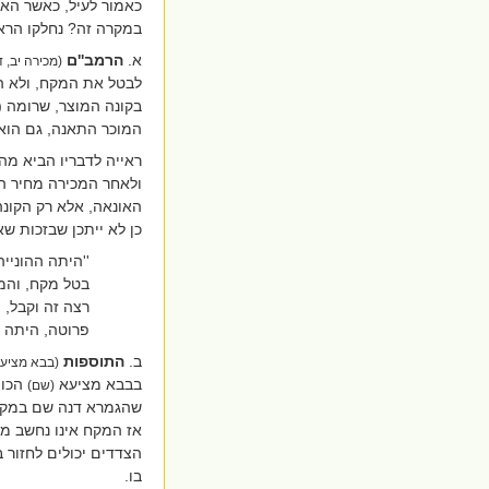
כאמור לעיל, כאשר האו
במקרה זה? נחלקו הראש
א.
הרמב''ם
(מכירה יב, ד
לבטל את המקח, ולא המ
בקונה המוצר, שרומה (ב
המוכר התאנה, גם הוא
ראייה לדבריו הביא 
ולאחר המכירה מחיר ה
האונאה, אלא רק הקונה
כן לא ייתכן שבזכות שא
''היתה ההוניי
בטל מקח, והמת
רצה זה וקבל, 
פרוטה, היתה פ
ב.
התוספות
(בבא מציעא 
בבבא מציעא
הכות
(שם)
שהגמרא דנה שם במקרה 
אז המקח אינו נחשב מקח
הצדדים יכולים לחזור ב
בו.