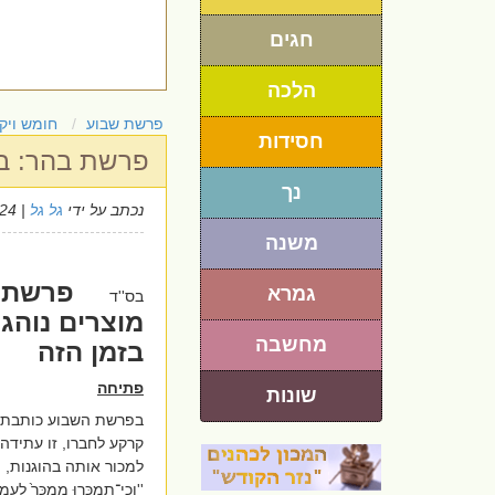
חגים
הלכה
פרשת שבוע
חומש ויק
חסידות
פרשת בהר: באל
נך
נכתב על ידי
גל גל
| 23/5/2024
משנה
פרשת ב
גמרא
בס''ד
מוצרים נוהג 
מחשבה
בזמן הזה
פתיחה
שונות
בפרשת השבוע כותבת 
קרקע לחברו, זו עתידה ל
למכור אותה בהוגנות, ו
''
וְכִֽי־תִמְכְּר֤וּ מִמְכָּר֙ לַעֲמִ