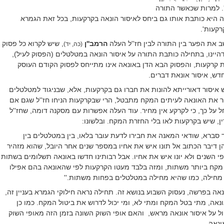
'. למרות שכאשר התורה
 היא כותבת אותו גם ביחס לאיסור הונאה בקרקעות, בכל זאת הגמרא
רקעות'.
ב את הפער בין התורה לבין חז''ל העלה
הרמב''ן
, שיש לקרוא כל פסוק
(כה, יד)
יינו, בתחילה כותבת התורה על איסור הונאה במטלטלים (הפסוק לעיל),
ת קרקעות, והפסוק הבא הדן באונאה אינו מתייחס לפסוק הקודם העוסק
חדש, איסור אונאת דברים.
ש איסור דאורייתא להונות את חברו גם בקרקעות, אלא, שבניגוד למטלטלים
ר את האונאה לעיתים המקח מתבטל, הרי שבקרקעות הניחו חז''ל שגם אם
חל על כך, כי לקרקע אין מחיר. עוד העלה אפשרות עם מסקנה דומה, שחז''ל
ן, שיש בקרקעות לאו בלי החזרת המקח. ובלשונו:
וד סברא, שודאי המאנה את חבירו לדעת עובר בלאו, בין במטלטלים בין
 דיבר הכתוב אל תונו איש את אחיו במספר שנים אחר היובל, שהוא מזהיר
לפי השנים ולא יונו איש את אחיו. אבל רבותינו חדשו באונאה תשלומים בשתות
 מקח ביותר משתות, ומזה בלבד מעטו הקרקעות לפי שהאונאה בהם אפילו
מחילה, כמו שהיא מחילה במטלטלים בפחות משתות
.''
נאה בפרשה, נעסוק השבוע בנושא זה. תחילה נראה חילוקי הגמרא בעניין זה,
ונאה, מתי בטל המקח ומתי לא, ומי יכול לדרוש את ביטול המקח. כמו כן
 על איסור אונאה מראש,
והאם אופי השוק השונה בזמן הזה מאופי השוק
ונאה.