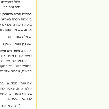
זלזל במכירתו י
ידע ומחיל.
''
להלכה הביא
השולחן ע
בו אשה מכרה בשליש מח
ביטול המקח, שכן גם א
אותם במחיר הפסד, ו
מחילה בזמן הזה
מה דין אונאה בזמן הז
א.
הרב אשר וייס
(מעדנ
כאשר קונים מוצר, גם 
הדבר כמחילה, שכן ברור
המוצר בזול יותר במקו
חריגים, שברור שיש פה 
עם זאת, ומצד שני, ב
, שאסור להו
(חו''מ רכז, ז)
בפחות משתות, רק שאין
להחמיר. ובלשונו:
''יתרה מזאת. 