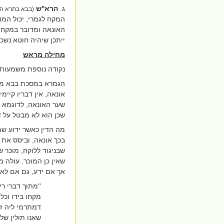
ג.
הרא''ש
(בבא בתרא ה,
המקח לגמרי, יכול המ
האונאה ומדובר במקח ט
ייתכן שיהיה חוטא נשכר
מחילה מראש
נקודה נוספת משמעותית
הגמרא במסכת בבא מ
אונאה, אין דבריו קיי
שער האונאה, לדוגמא 
שכן הוא לא מבטל על ד
מה הדין כאשר ידוע ש
בכך אונאה, וביסס את ד
שבניגוד ללוקח, מוכר ש
שאין כן המוכר. עולה 
אך אם ידע, גם אם לא י
''מתוך דברי ר
מקחו בידו וכל
דמתרמי ליה זב
שאנו תולין שלא