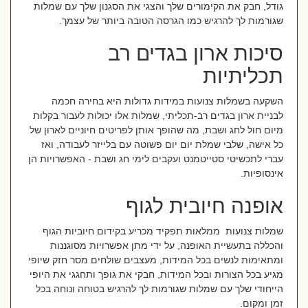
גודל, חבק את הקימורים שלך והצגי את הסגנון שלך עם שמלות
שגורמות לך להרגיש כמו הגרסה הטובה ביותר של עצמך.
סיכות ארון בגדים רב
תכליתיות
השקעה בשמלות צנועות במידות גדולות היא בחירה חכמה
לבניית ארון בגדים רב-תכליתי, שמלות אלו יכולות לעבור בקלות
מיום חול לחג ושבת, מה שהופך אותן לפריטים חיוניים לארון של
כל אישה, שלבי שמלת יום יום פשוטה עם בלייזר לעבודה, ואז
עברי לתכשיטי סטייטמנט ועקבים לימי חג ושבת - האפשרויות הן
אינסופיות.
אופנה חיובית לגוף
שמלות צנועות ממלאות תפקיד מכריע בקידום חיוביות הגוף
והכללה בתעשיית האופנה, על ידי מתן אפשרויות מסוגננות
ומתאימות לנשים בכל המידות, מעצבים שולחים מסר חזק שיופי
מגיע בכל הצורות ובכל המידות, חבקי את גופך ותחגגי את היופי
הייחודי שלך עם שמלות שגורמות לך להרגיש בטוחה ונוחה בכל
זמן ומקום.