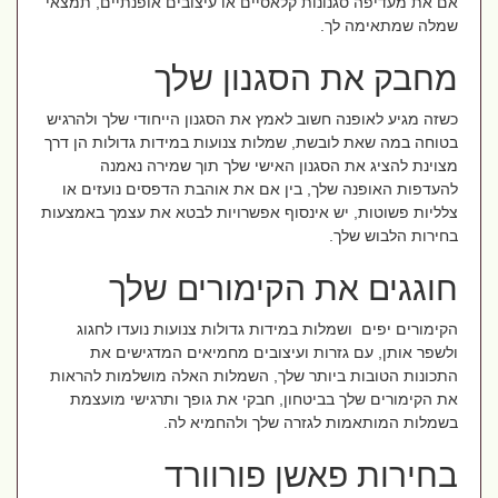
אם את מעדיפה סגנונות קלאסיים או עיצובים אופנתיים, תמצאי
שמלה שמתאימה לך.
מחבק את הסגנון שלך
כשזה מגיע לאופנה חשוב לאמץ את הסגנון הייחודי שלך ולהרגיש
בטוחה במה שאת לובשת, שמלות צנועות במידות גדולות הן דרך
מצוינת להציג את הסגנון האישי שלך תוך שמירה נאמנה
להעדפות האופנה שלך, בין אם את אוהבת הדפסים נועזים או
צלליות פשוטות, יש אינסוף אפשרויות לבטא את עצמך באמצעות
בחירות הלבוש שלך.
חוגגים את הקימורים שלך
הקימורים יפים ושמלות במידות גדולות צנועות נועדו לחגוג
ולשפר אותן, עם גזרות ועיצובים מחמיאים המדגישים את
התכונות הטובות ביותר שלך, השמלות האלה מושלמות להראות
את הקימורים שלך בביטחון, חבקי את גופך ותרגישי מועצמת
בשמלות המותאמות לגזרה שלך ולהחמיא לה.
בחירות פאשן פורוורד