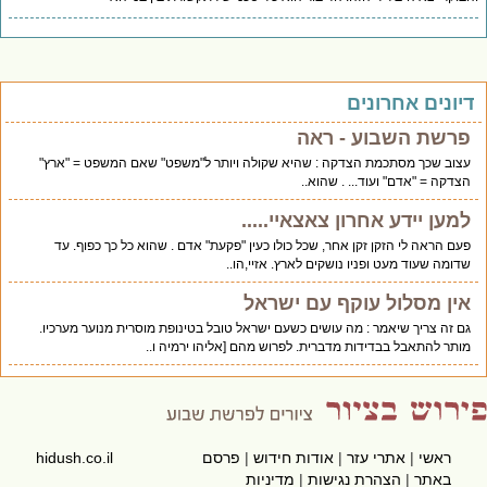
יונים אחרונים
פרשת השבוע - ראה
עצוב שכך מסתכמת הצדקה : שהיא שקולה ויותר ל"משפט" שאם המשפט = "ארץ"
הצדקה = "אדם" ועוד... . שהוא..
למען יידע אחרון צאצאיי.....
פעם הראה לי הזקן זקן אחר, שכל כולו כעין "פקעת" אדם . שהוא כל כך כפוף. עד
שדומה שעוד מעט ופניו נושקים לארץ. אזיי,הו..
אין מסלול עוקף עם ישראל
גם זה צריך שיאמר : מה עושים כשעם ישראל טובל בטינופת מוסרית מנוער מערכיו.
מותר להתאבל בבדידות מדברית. לפרוש מהם [אליהו ירמיה ו..
ראשי
|
אתרי עזר
|
אודות חידוש
|
פרסם
hidush.co.il
באתר
|
הצהרת נגישות
|
מדיניות