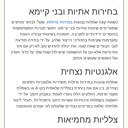
בחירות אתיות ובני קיימא
כשאת קונה שמלות צנועות
במידות גדולות
, שקלי לבחור מותגים
שמעדיפים שיטות אתיות ובני קיימא. חפשי חברות המשתמשות
בחומרים ידידותיים לסביבה, תומכות בשיטות עבודה הוגנת
ומקדמות שקיפות בתהליכי הייצור שלהן, על ידי בחירה מודעת
לגבי הבגדים שאת קונה, את יכולה להרגיש טוב לא רק עם איך
את נראת אלא גם על ההשפעה שיש לרכישות שלך על כדור הארץ
ועל האנשים שעושים אותם.
אלגנטיות נצחית
שמלות צנועות במידות גדולות משדרות אלגנטיות ותחכום
נצחיים, בין אם את בוחרת בצללית קלאסית בקו
A
או בשמלת
מקסי זורמת, החלקים הללו נועדו לעמוד במבחן הזמן. על ידי
השקעה בשמלות איכותיות עשויות היטב ורסטיליות, תוכלי ליצור
מלתחה מלאה בפריטים נצחיים שלעולם לא יוצאים מהאופנה.
צלליות מחמיאות