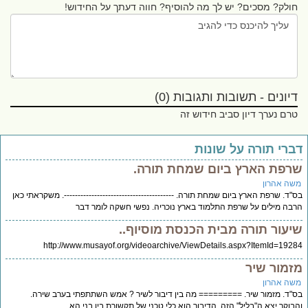
חולק? מסכים? יש לך מה להוסיף? חווה דעתך על החידוש!
דיונים - תשובות ותגובות (0)
טרם נערך דיון סביב חידוש זה
ברי תורה על שונות
רפת הארץ ביום שמחת תורה.
שה אהרון
"ד. שרפת הארץ ביום שמחת תורה. ----------------------------------------. משקראתי כאן
בה מילים על שרפת התלמוד בארץ נוכריה. נפשי חשקה לומר דבר
יעור תורה מבית הכנסת מוסיוף..
http://www.musayof.org/videoarchive/ViewDetails.aspx?ItemId=192
זמור שיר
שה אהרון
"ד. מזמור שיר. ========= מה בין דיבור לשיר ? אמש השתתפתי בערב שירה.
בוקר יצא ה"בליל" הזה. הדיבור הוא כלי טכני של תקשורת בין בני הא