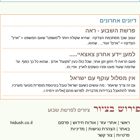
יונים אחרונים
פרשת השבוע - ראה
עצוב שכך מסתכמת הצדקה : שהיא שקולה ויותר ל"משפט" שאם המשפט = "ארץ"
הצדקה = "אדם" ועוד... . שהוא..
למען יידע אחרון צאצאיי.....
פעם הראה לי הזקן זקן אחר, שכל כולו כעין "פקעת" אדם . שהוא כל כך כפוף. עד
שדומה שעוד מעט ופניו נושקים לארץ. אזיי,הו..
אין מסלול עוקף עם ישראל
גם זה צריך שיאמר : מה עושים כשעם ישראל טובל בטינופת מוסרית מנוער מערכיו.
מותר להתאבל בבדידות מדברית. לפרוש מהם [אליהו ירמיה ו..
ראשי
|
אתרי עזר
|
אודות חידוש
|
פרסם
hidush.co.il
באתר
|
הצהרת נגישות
|
מדיניות
פרטיות
|
צור קשר