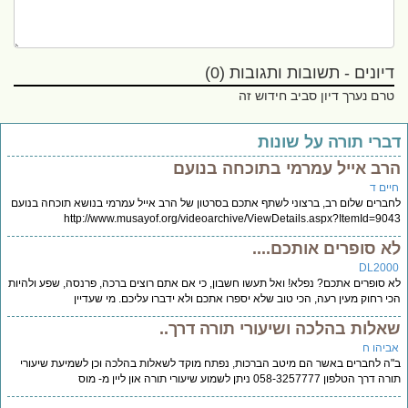
דיונים - תשובות ותגובות (0)
טרם נערך דיון סביב חידוש זה
ברי תורה על שונות
רב אייל עמרמי בתוכחה בנועם
יים ד
ברים שלום רב, ברצוני לשתף אתכם בסרטון של הרב אייל עמרמי בנושא תוכחה בנועם
http://www.musayof.org/videoarchive/ViewDetails.aspx?ItemId=90
א סופרים אותכם....
DL200
 סופרים אתכם? נפלא! ואל תעשו חשבון, כי אם אתם רוצים ברכה, פרנסה, שפע ולהיות
י רחוק מעין רעה, הכי טוב שלא יספרו אתכם ולא ידברו עליכם. מי שעדיין
אלות בהלכה ושיעורי תורה דרך..
ביהו ח
ה לחברים באשר הם מיטב הברכות, נפתח מוקד לשאלות בהלכה וכן לשמיעת שיעורי
רך הטלפון 058-3257777 ניתן לשמוע שיעורי תורה און ליין מ- מוס