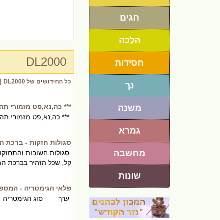
חגים
הלכה
DL2000
חסידות
|
כל החידושים של DL2000
נך
*** כה,נא,פט מזמורי תה
משנה
*** כה,נא,פט מזמורי תה
גמרא
סגולות חזקות - ברכת המ
מחשבה
סגולות חשובות והתחזקות 
קל, שכל הזהיר בברכת המזו
שונות
פלאי הגימטריה - המספר 22 _אפשר למצוא המון ד
ערך סוג הגי