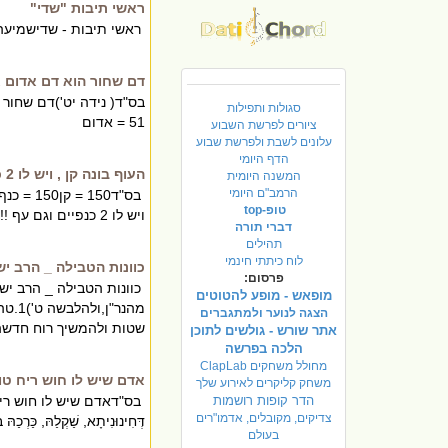
ראשי תיבות "שדי"
ראשי תיבות - שדישמיעה,
דם שחור הוא דם אדום 
סגולות ותפילות
51 = אדום
ציורים לפרשת השבוע
עלונים לשבת ולפרשת שבוע
הדף היומי
העוף בונה קן , ויש לו 2 כנפיים !!!
המשנה היומית
הרמב"ם היומי
טופ-top
ויש לו 2 כנפיים וגם עף !!!
דברי תורה
תהילים
לוח כיתתי חינמי
כוונות הטבילה _ הרב י
פרסום:
כוונות הטבילה _ הרב יש
מופאש - מופע להטוטים
הצגה לנוער ולמתגברים
שטות ולהמשיך רוח חדשה.
אתר שורש - גולשים לתוכן
הלכה בפרשה
מחולל משחקים ClapLab
אדם שיש לו חוש ריח טוב
משחק קליקרים לאירוע שלך
הדר קופות רושמות
בס"דאדם שיש לו חוש ריח טו
צדיקים, מקובלים, אדמו"רים
דְּחִינוּנִיתָא, שַׁקְלַהּ, כַּרְכַהּ
בעולם