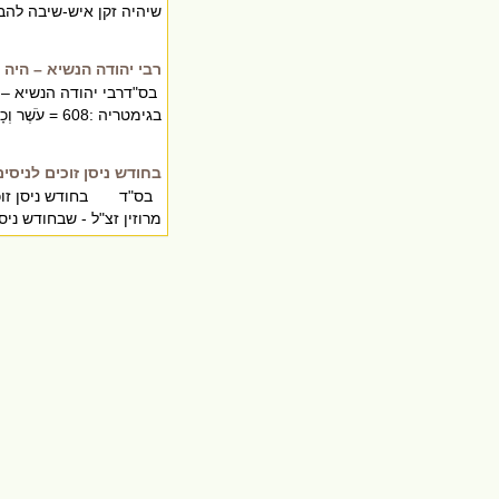
שיהיה זקן איש-שיבה להבדיל בניהם. 912 = א
רבי יהודה הנשיא – היה 
בס"דרבי יהודה הנשיא – 
בגימטריה :608 = עֹשֶׁר וְכָבוֹד, רבי יהודה הנשיא , משיח צדקנו .
בחודש ניסן זוכים לניסי
בס"ד בחודש ניסן זוכים
מרוזין זצ"ל - שבחודש ני