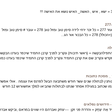
בס"ד 277 = צדקה וחסד עזר 277 = כל זכר ירחי לידה סימן טוב ומזל טוב 278 = עובר # סימן טוב ומזל
הבכור אור הג...
לה
תפילהבקשה = (ראשי תיבות) ונקריב לפניך קרבן התמיד שיכפר בעדנו.הבקשה
ש ונקריב שם את קרבן התמיד.ונקריב לפניך קרבן התמיד שיכפר בעדנו כמו
 _ מסכת כתובות
 נותנין לבתולה שנים עשר חודש משתבעה הבעל לפרנס את עצמה . אולי אפשר
לומר שאחת הסיבות זה כמו שכתוב במגילת אסתר שנתנו לבתולות שהביאו למלך אחשוורוש 12 חודש
 חידושים נפלאים
ָהָם הוֹלִיד אֶת יִצְחָק = והדרת פני זקן ---יצחק ואברהם היו שווים במראם ,וביקש אבר