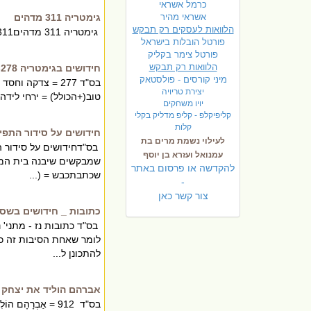
כרמל אשראי
אשראי מהיר
גימטריה 311 מדהים
הלוואות לעסקים רק תבקש
גימטריה 311 מדהים311 = ישא , איש , האשה_ האיש נושא את האישה !!!
פורטל הובלות בישראל
פ
ורטל צימר בקליק
הלוואות רק תבקש
חידושים בגימטריה 277-278
מיני קורסים - פולסטאק
יצירת טריויה
טוב(+הכולל) = ירחי לידה(+הכולל) 278 = כל 
יויו משחקים
קליפיקלפ - קליפ מדליק בקלי
קלות
חידושים על סידור התפי
לעילוי נשמת מרים בת
בס"דחידושים על סידור ה
עמנואל ועזרא בן יוסף
שמבקשים שיבנה בית המקד
להקדשה או פרסום באתר
שכתבתכבש = (...
-
צור קשר כאן
כתובות _ חידושים בשס
בס"ד כתובות נז - מתני'
להתכונן ל...
אברהם הוליד את יצחק -
בס"ד 912 = אַבְר