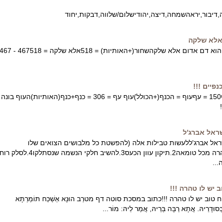
דיבור,יראהשמחה,דיצה,יהודישלום/שלווה,דבקות,יחוד
אלא שלקה
בס"ד150 = קן150 = כנף150 = עףעוף = הכנף(+הכולל)עוף עף = 306 = כנף+כנף(האותיות)העוף ב
שראל אברג'ל
ראל אברג'ללעשות טבילות אלה (להפשטת כל מלבושים הצואים שלו
מהנר"ן,ולהלבשה ט')1.טהרה מכל טומאה2.תיקון עוון הכעס3.להשיב חלקי הנשמה שנסתלקו4.לסלק רו
..
 יש לו טהרה !!!
ב יש לו טהרה !!!כתוב במסכת סוטה דף מטרַב הוּנָא אַשְׁכַּח תּוֹמַרְתָּא
 בְּסוּדָרֵיהּ. אֲתָא רַבָּה בְּרֵיהּ, אֲמַר לֵיהּ: מוֹר...