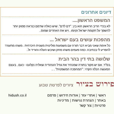
יונים אחרונים
המשפט הראשון....
לא בכדי הריב הראשון הוא בין : "דם לדם". שיש כאלה שדמם כנראה סמוק יותר
להשפך על תקומת ישראל וקיומו . ויש את האחרים שמוס..
מהפכות עושים בעם ישראל ...
כל אימת שאני מביא דבר תורה עם משמעות פוליטית משנית היכרחית . משהו מתעורר
להפריע לי בכתיבה. כמה פעמים משהו מחק ושיבש העלה והוריד ול..
שלושה בתי דין בהר הבית
בס"ד. אם יש מקור בתורה שמנהיר את גודל הטרגדיה שאליה נקלענו - כעם . בעצם
המעשה הנלוז הקרוי : "המהפכה המשפטית" . ..
ראשי
|
אתרי עזר
|
אודות חידוש
|
פרסם
hidush.co.il
באתר
|
הצהרת נגישות
|
מדיניות
פרטיות
|
צור קשר