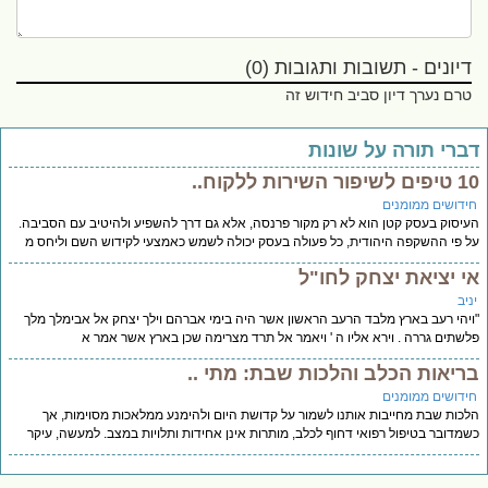
דיונים - תשובות ותגובות (0)
טרם נערך דיון סביב חידוש זה
ברי תורה על שונות
יפור השירות ללקוח..
ידושים ממומנים
יסוק בעסק קטן הוא לא רק מקור פרנסה, אלא גם דרך להשפיע ולהיטיב עם הסביבה.
 פי ההשקפה היהודית, כל פעולה בעסק יכולה לשמש כאמצעי לקידוש השם וליחס מ
י יציאת יצחק לחו"ל
יב
יהי רעב בארץ מלבד הרעב הראשון אשר היה בימי אברהם וילך יצחק אל אבימלך מלך
שתים גררה . וירא אליו ה ' ויאמר אל תרד מצרימה שכן בארץ אשר אמר א
ריאות הכלב והלכות שבת: מתי ..
ידושים ממומנים
כות שבת מחייבות אותנו לשמור על קדושת היום ולהימנע ממלאכות מסוימות, אך
מדובר בטיפול רפואי דחוף לכלב, מותרות אינן אחידות ותלויות במצב. למעשה, עיקר