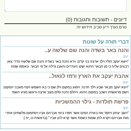
דיונים - תשובות ותגובות (0)
טרם נערך דיון סביב חידוש זה
ברי תורה על שונות
הנה באר בשדה והנה שם שלשה ע..
יב
ישא יעקב רגליו וילך ארצה בני קדם. וירא והנה באר בשדה והנה שם שלשה עדרי צאן
צים עליה כי מן הבאר ההוא ישקו העדרים והאבן גדלה על פי הבאר. ונאספו שמה
הבת יעקב את הארץ ורמז לגאול..
יב
יצא יעקב מבאר שבע וילך חרנה. ויפגע במקום וילן שם כי בא השמש ויקח מאבני המקום
שם מראשתיו וישכב במקום ההוא. ויחלם והנה סלם מצב ארצה וראשו מגיע השמי
רשת תולדות - גילוי ההמשכיות
יב
ישב יצחק ויחפר את בארת המים אשר חפרו בימי אברהם אביו ויסתמום פלשתים אחרי
ת אברהם ויקרא להן שמות כשמת אשר קרא להן אביו " (בראשית כו ,יח ).