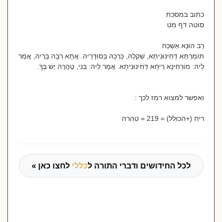
כתוב במסכת
סוטה דף מט
רַב הוּנָא אַשְׁכַּח
תּוֹמַרְתָּא דְּחִינוּנִיתָא, שַׁקְלַהּ, כַּרְכַהּ בְּסוּדָרֵיהּ. אֲתָא רַבָּה בְּרֵיהּ, אֲמַר
לֵיהּ: מוֹרְחִינָא רֵיחָא דְּחִינוּנִיתָא. אֲמַר לֵיהּ: בְּנִי, טׇהֳרָה יֵשׁ בְּךָ.
ואפשר למצוא רמז לכך :
ריח (+הכולל) = 219 = טהרה
לכל החידושים ודברי התורה ל
כללי
לחצו כאן »