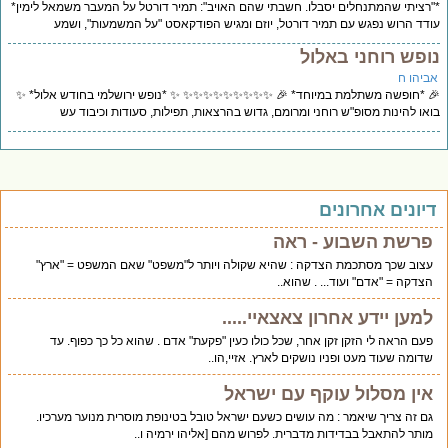
רציתי שהמתנחלים יסבלו. חשבתי שהם האויב": תמיר דורטל על המעבר משמאל לימין*
דד הרוש נפגש עם תמיר דורטל, יוזם ומגיש הפודקאסט "על המשמעות", ושמע
ופש רוחני באלול
ביהו ח
 *חופשה משתלמת במיוחד* 🎉 ✨✨✨✨✨✨✨✨✨ ✨ *נופש ירושלמי בחודש אלול* ✨
או להינות מסופ"ש רוחני ומרומם, גדוש בהרצאות, תפילות, סעודות וכיבוד עש
יונים אחרונים
פרשת השבוע - ראה
עצוב שכך מסתכמת הצדקה : שהיא שקולה ויותר ל"משפט" שאם המשפט = "ארץ"
הצדקה = "אדם" ועוד... . שהוא..
למען יידע אחרון צאצאיי.....
פעם הראה לי הזקן זקן אחר, שכל כולו כעין "פקעת" אדם . שהוא כל כך כפוף. עד
שדומה שעוד מעט ופניו נושקים לארץ. אזיי,הו..
אין מסלול עוקף עם ישראל
גם זה צריך שיאמר : מה עושים כשעם ישראל טובל בטינופת מוסרית מנוער מערכיו.
מותר להתאבל בבדידות מדברית. לפרוש מהם [אליהו ירמיה ו..