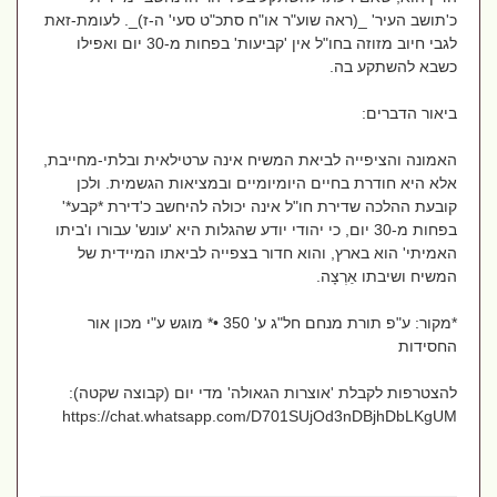
כ'תושב העיר' _(ראה שוע"ר או"ח סתכ"ט סעי' ה-ז)_. לעומת-זאת
לגבי חיוב מזוזה בחו"ל אין 'קביעות' בפחות מ-30 יום ואפילו
כשבא להשתקע בה.
ביאור הדברים:
האמונה והציפייה לביאת המשיח אינה ערטילאית ובלתי-מחייבת,
אלא היא חודרת בחיים היומיומיים ובמציאות הגשמית. ולכן
קובעת ההלכה שדירת חו"ל אינה יכולה להיחשב כ'דירת *קבע*'
בפחות מ-30 יום, כי יהודי יודע שהגלות היא 'עונש' עבורו ו'ביתו
האמיתי' הוא בארץ, והוא חדור בצפייה לביאתו המיידית של
המשיח ושיבתו אַרְצָה.
*מקור: ע"פ תורת מנחם חל"ג ע' 350 •* מוגש ע"י מכון אור
החסידות
להצטרפות לקבלת 'אוצרות הגאולה' מדי יום (קבוצה שקטה):
https://chat.whatsapp.com/D701SUjOd3nDBjhDbLKgUM