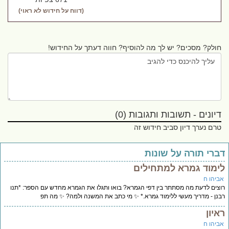
(דווח על חידוש לא ראוי)
חולק? מסכים? יש לך מה להוסיף? חווה דעתך על החידוש!
דיונים - תשובות ותגובות (0)
טרם נערך דיון סביב חידוש זה
ברי תורה על שונות
ימוד גמרא למתחילים
ביהו ח
צים לדעת מה מסתתר בין דפי הגמרא? בואו ותגלו את הגמרא מחדש עם הספר: *תנו
נן - מדריך מעשי ללימוד גמרא.* ✨ מי כתב את המשנה ולמה? ✨ מה תפ
איון
ביהו ח