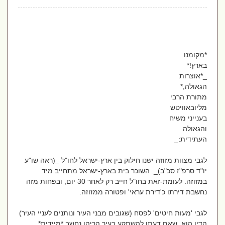
*מקומנו
בארץ!*
_*אוצרות
הגאולה,*
מתורת הרבי
מליובאוויטש
בענייני משיח
והגאולה
העתידית:_
לגבי מצוות מזוזה ישנו חילוק בין ארץ-ישראל לחו"ל _(ראה שו"ע
יו"ד סרפ"ז סכ"ב)_: השוכר בית בארץ-ישראל מתחייב מיד
במזוזה. לעומת-זאת בחו"ל חייב רק לאחר 30 יום, ובפחות מזה
נחשבת דירתו כ'דירת עראי' ופטורה ממזוזה.
לגבי 'מעות חיטים' לפסח (שגובים מבני העיר ונותנים לעניי העיר)
הדין הוא, שאם דעתו להשתקע בעיר הריהו נחשב *מיידית*