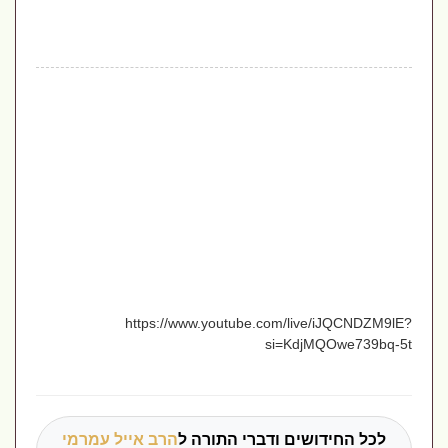
https://www.youtube.com/live/iJQCNDZM9lE?
si=KdjMQOwe739bq-5t
לכל החידושים ודברי התורה ל
הרב אייל עמרמי