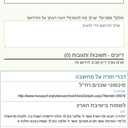
חולק? מסכים? יש לך מה להוסיף? חווה דעתך על החידוש!
דיונים - תשובות ותגובות (0)
טרם נערך דיון סביב חידוש זה
ברי תורה על מחשבה
יכסוכי שכנים רח"ל
ביהו ח
http://www.musayof.org/videoarchive/ViewDetails.aspx?ItemId=299
שמוח בישיבת הארץ
יב
היה כי תבוא אל הארץ אשר ה' אלקיך נתן לך נחלה וירשתה וישבת בה. ולקחת מראשית
 פרי האדמה אשר תביא מארצך אשר ה' אלקיך נתן לך ושמת בטנא והלכת א