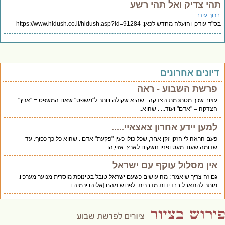
הי צדיק ואל תהי רשע
רוך עינב
 עודכן והועלה מחדש לכאן: https://www.hidush.co.il/hidush.asp?id=91284
יונים אחרונים
פרשת השבוע - ראה
עצוב שכך מסתכמת הצדקה : שהיא שקולה ויותר ל"משפט" שאם המשפט = "ארץ"
הצדקה = "אדם" ועוד... . שהוא..
למען יידע אחרון צאצאיי.....
פעם הראה לי הזקן זקן אחר, שכל כולו כעין "פקעת" אדם . שהוא כל כך כפוף. עד
שדומה שעוד מעט ופניו נושקים לארץ. אזיי,הו..
אין מסלול עוקף עם ישראל
גם זה צריך שיאמר : מה עושים כשעם ישראל טובל בטינופת מוסרית מנוער מערכיו.
מותר להתאבל בבדידות מדברית. לפרוש מהם [אליהו ירמיה ו..