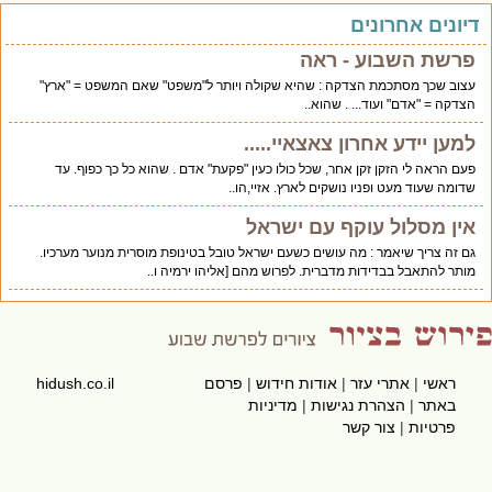
יונים אחרונים
פרשת השבוע - ראה
עצוב שכך מסתכמת הצדקה : שהיא שקולה ויותר ל"משפט" שאם המשפט = "ארץ"
הצדקה = "אדם" ועוד... . שהוא..
למען יידע אחרון צאצאיי.....
פעם הראה לי הזקן זקן אחר, שכל כולו כעין "פקעת" אדם . שהוא כל כך כפוף. עד
שדומה שעוד מעט ופניו נושקים לארץ. אזיי,הו..
אין מסלול עוקף עם ישראל
גם זה צריך שיאמר : מה עושים כשעם ישראל טובל בטינופת מוסרית מנוער מערכיו.
מותר להתאבל בבדידות מדברית. לפרוש מהם [אליהו ירמיה ו..
ראשי
|
אתרי עזר
|
אודות חידוש
|
פרסם
hidush.co.il
באתר
|
הצהרת נגישות
|
מדיניות
פרטיות
|
צור קשר