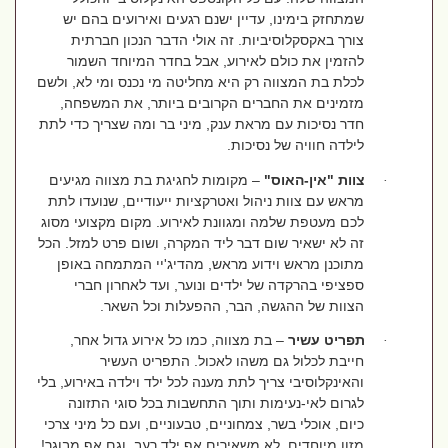
שמתחזק בימינו, עדיין ישנם רגעים ואירועים בהם יש
צורך באקסקלוסיביות. זה אולי הדבר הנכון חברתית
להזמין את כולם לאירוע, אבל בחדר המיוחד השמור
לכלת בת המצווה רק היא מחליטה מי נכנס ומי לא, ולשם
מזמינים את החברים הקרובים ביותר, את המשפחה,
חדר נסיכות עם מראת ענק, מיני בר ומה שצריך כדי לתת
לילדה חוויה של נסיכות.
צוות "אין-האוס"
– מקומות לחגיגת בת מצווה מגיעים
·
מראש עם צוות ניהול ואטרקציות ייעודיים, שנועדו לתת
לכם מעטפת שלמה ומגוונת לאירוע. מקום מקצועי מסוג
זה לא ישאיר שום דבר ליד המקרה, ושום פרט למזל. הכל
מתוכנן מראש וידוע מראש, מהדיג'יי המתמחה באופן
ספציפי בהרקדה של ילדים ונוער, ועד לאחרון חברי
הצוות של ההגשה, הבר, ההפעלות וכל השאר.
תפריט עשיר
– בת מצווה, כמו כל אירוע גדול אחר,
·
חייבת לכלול גם משהו לאכול. התפריט העשיר
והאינקלוסיבי צריך לתת מענה לכל ילד וילדה באירוע, בלי
לגרום לאי-נעימות ותוך התחשבות בכל סוגי התזונה
כיום, אוכלי בשר, צמחוניים, טבעוניים, ועם כל מיני צרכי
מזון מיוחדים. לא משאירים אף ילד רעב, וגם אף מבוגר!