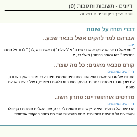
דיונים - תשובות ותגובות (0)
טרם נערך דיון סביב חידוש זה
ברי תורה על שונות
ברהם למד להקים אשל בבאר שבע..
יב
יטע אשל בבאר שבע ויקרא שם בשם ה ' א 'ל עולם " (בראשית כא ,לג ).'" לדוד אל תתחר
רעים ". זהו שאמר הכתוב ( משלי כג , יז
ורס טכנאי מזגנים: כל מה שצר..
ידושים ממומנים
חום של טכנאי מזגנים הוא אחד מתחומים שמתפתחים בקצב מהיר בשוק העבודה,
 צורך גובר במומחים בתחום. ההתקדמות הטכנולוגית במזגנים, בשילוב עם השפעת
ג ה
דרסים אורתופדיים: פתרון חשו..
ידושים ממומנים
ריאות של הרגליים היא עניין שדורש תשומת לב רבה, שכן הרגליים תומכות בגוף כולו
שפיעות על תנועתנו היומיומית. אחת מהבעיות הנפוצות ביותר בהקשר אורתופדי