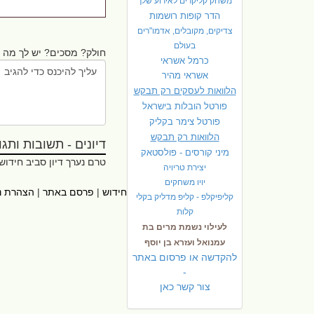
משחק קליקרים לאירוע שלך
הדר קופות רושמות
צדיקים, מקובלים, אדמו"רים
בעולם
חולק? מסכים? יש לך מה ל
כרמל אשראי
אשראי מהיר
הלוואות לעסקים רק תבקש
פורטל הובלות בישראל
פ
ורטל צימר בקליק
הלוואות רק תבקש
דיונים - תשובות ותגובו
מיני קורסים - פולסטאק
טרם נערך דיון סביב חידוש
יצירת טריויה
יויו משחקים
ראשי
|
אתרי עזר
|
אודות חידוש
|
פרסם באתר
|
הצהרת נ
קליפיקלפ - קליפ מדליק בקלי
קלות
לעילוי נשמת מרים בת
עמנואל ועזרא בן יוסף
להקדשה או פרסום באתר
-
צור קשר כאן