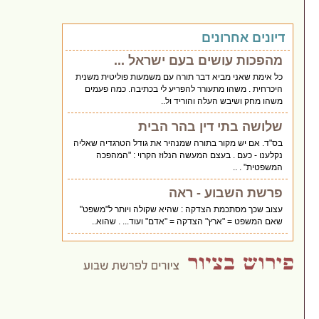
דיונים אחרונים
מהפכות עושים בעם ישראל ...
כל אימת שאני מביא דבר תורה עם משמעות פוליטית משנית
היכרחית . משהו מתעורר להפריע לי בכתיבה. כמה פעמים
משהו מחק ושיבש העלה והוריד ול..
שלושה בתי דין בהר הבית
בס"ד. אם יש מקור בתורה שמנהיר את גודל הטרגדיה שאליה
נקלענו - כעם . בעצם המעשה הנלוז הקרוי : "המהפכה
המשפטית" . ..
פרשת השבוע - ראה
עצוב שכך מסתכמת הצדקה : שהיא שקולה ויותר ל"משפט"
שאם המשפט = "ארץ" הצדקה = "אדם" ועוד... . שהוא..