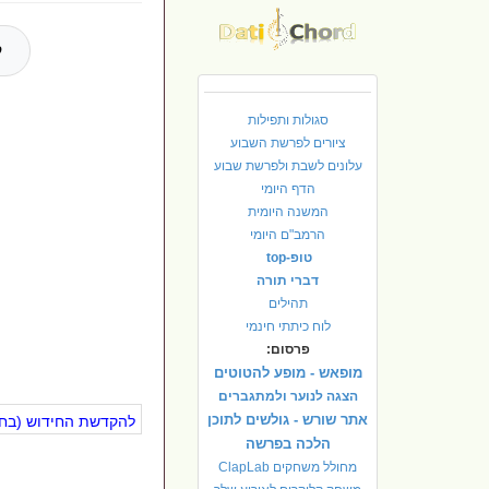
ל
סגולות ותפילות
ציורים לפרשת השבוע
עלונים לשבת ולפרשת שבוע
הדף היומי
המשנה היומית
הרמב"ם היומי
טופ-top
דברי תורה
תהילים
לוח כיתתי חינמי
פרסום:
מופאש - מופע להטוטים
הצגה לנוער ולמתגברים
אתר שורש - גולשים לתוכן
להקדשת החידוש (בחינ
הלכה בפרשה
מחולל משחקים ClapLab