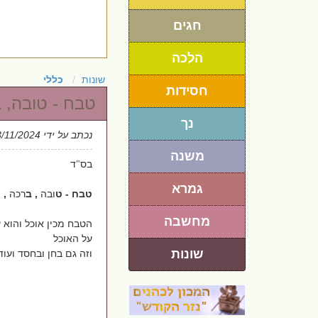
חגים
הלכה
שונות
כללי
חסידות
טבח - טובה, 
נך
נכתב על ידי
3/11/2024
משנה
בס
ד
"
גמרא
טבח - ט
ובה
, ב
רכה
, 
מחשבה
הטבח מכין אוכל והוא 
על האוכל
שונות
וזה גם בחן ובחסד ועוד 