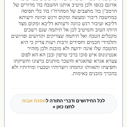
אדונם כגופו ולכן מיטיב איתנו ההטבה בה' מדורים של
הרמב"ן בה' מחצבים של המהרח"ו בה' כלי תפיסה
במחשבה דיבור ומעשה ומקום ורגש וכוונה ורעותא
דליבא ועיבור רגש כוונה ורעותא דליבא ומקום מצד
היותו הטוב והמיטיב לכן אל תיתמה שגם רשכים
מקבלים הטבה ואל תיתמה שצדיקים וקדושים ופרושים
ותלמידי חכמים וחסידים ורבות רעות צדיק כי היא
ההטבה שלו אינה ידועה ולא מובנת ולכן מזהיר
אנטיגונוס איש סוכו ברבי טרפון ובבן הא הא לפום
צערא אגרא שהאגרא והשכר מותנים ברצונו וחשיקתו
וחפיצתו ותאוותו וגחמתו ויוצרותיו וטבעיו ומידותיו ולא
בהכרך מובנים באימות.
לכל החידושים ודברי התורה ל
מסכת אבות
לחצו כאן »