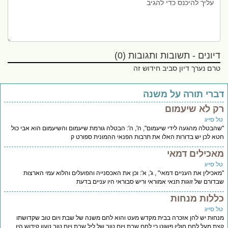
דיונים - תשובות ותגובות (0)
טרם נערך דיון סביב חידוש זה
ברי תורה על משנה
ק לא שיעמום
ל סייג
הבטלה מהגעה לידי שיעמום", ה', ה': הבטלה גורמת שיעמום והשיעמום הוא אבי כול
א לכן יש בדורות האלו את תרבות הפנאי ההמונית ספורט ק
אכילים דמאי
ל סייג
אכילין את העניים דמאי" , ג', א': וכן את האכסנייה והפועלים והלוא עמי הארצות
דורם של זוגות תנאי אמוראי וריש סבוראי היו עניים בדעת
ללות מנחות
ל סייג
חות יש להן אזכרה בבית מקדש מעט והוא לחם משנה של שבת ויום טוב שקדושתו
ת מעל לחם חולין פשוט כי לחם שבת ויום טוב של ליל שבת ויום טוב טעון קידוש היו