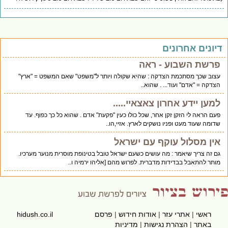
יונים אחרונים
פרשת השבוע - ראה
עצוב שכך מסתכמת הצדקה : שהיא שקולה ויותר ל"משפט" שאם המשפט = "ארץ"
הצדקה = "אדם" ועוד... . שהוא..
למען יידע אחרון צאצאיי.....
פעם הראה לי הזקן זקן אחר, שכל כולו כעין "פקעת" אדם . שהוא כל כך כפוף. עד
שדומה שעוד מעט ופניו נושקים לארץ. אזיי,הו..
אין מסלול עוקף עם ישראל
גם זה צריך שיאמר : מה עושים כשעם ישראל טובל בטינופת מוסרית מנוער מערכיו.
מותר להתאבל בבדידות מדברית. לפרוש מהם [אליהו ירמיה ו..
ראשי
|
אתרי עזר
|
אודות חידוש
|
פרסם
hidush.co.il
באתר
|
הצהרת נגישות
|
מדיניות