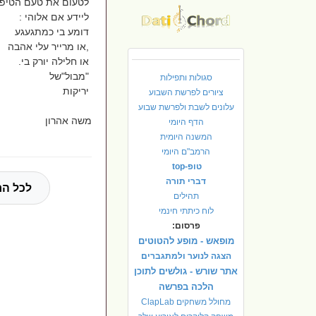
לטעום את טעם הטיפ
ליידע אם אלוהי :
דומע בי כמתגעגע
,או מרייר עלי אהבה
או חלילה יורק בי.
"מבול"של
סגולות ותפילות
יריקות
ציורים לפרשת השבוע
עלונים לשבת ולפרשת שבוע
משה אהרון
הדף היומי
המשנה היומית
הרמב"ם היומי
טופ-top
דברי תורה
לכל הח
תהילים
לוח כיתתי חינמי
פרסום:
מופאש - מופע להטוטים
הצגה לנוער ולמתגברים
אתר שורש - גולשים לתוכן
הלכה בפרשה
מחולל משחקים ClapLab