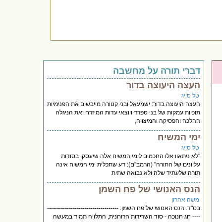
דברי תורה על מחשבה
העצה היעוצה בדור
טל סייג
העצה היעוצה בדור: ישמעאל ובני קטורה מייבשים את הפנימיות
תוכיות עמקות של בני ספרד ויוצאי עדות המיזרח ואת הניגלה
ההלכה והפסיקה והמיצווה,
ימי המשיח
טל סייג
"לא ניתאוו אלו החכמים לימי המשיח אלה שיעסקו בסודות
עליונים של התורה" (הרמב"ם): דע שתכלית ימי המשיח אינה
תורה שלעתיד שלה ולא נבואה שתית
הנס האנושי של פח השמן
משה אהרון
בס"ד. הנס האנושי של פח השמן. ------------------------------------
---- חג חנוכה - סוד השרידות הרוחנית, התלויה תמיד במעשה