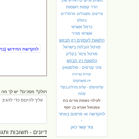
משחק קליקרים לאירוע שלך
הדר קופות רושמות
צדיקים, מקובלים, אדמו"רים
בעולם
כרמל אשראי
אשראי מהיר
הלוואות לעסקים רק תבקש
פורטל הובלות בישראל
להקדשת החידוש (בחינ
פ
ורטל צימר בקליק
הלוואות רק תבקש
מיני קורסים - פולסטאק
יצירת טריויה
יויו משחקים
קליפיקלפ - קליפ מדליק בקלי
חולק? מסכים? יש לך מה ל
קלות
לעילוי נשמת מרים בת
עמנואל ועזרא בן יוסף
להקדשה או פרסום באתר
-
צור קשר כאן
דיונים - תשובות ותגובו