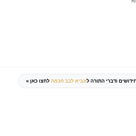
ות
ידושים ודברי התורה ל
ונביא לבב חכמה
לחצו כאן »