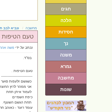
חגים
הלכה
מחשבה
ונביא לבב ח
חסידות
טעם הטיפות
נך
נכתב על ידי
משה אהרו
משנה
בס"ד.
גמרא
טעם הטיפות .
-------------------------
מחשבה
כשגשם זלעפות סוער ב
אני ממהר לרוץ החוצה
שונות
לעמוד איתן תחת
כיפת השמיים
תחת הגשם השוצף.
עומד רועד - כאוהב חר