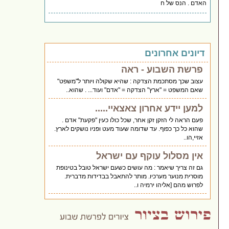
האדם . הנס של ח
דיונים אחרונים
פרשת השבוע - ראה
עצוב שכך מסתכמת הצדקה : שהיא שקולה ויותר ל"משפט"
שאם המשפט = "ארץ" הצדקה = "אדם" ועוד... . שהוא..
למען יידע אחרון צאצאיי.....
פעם הראה לי הזקן זקן אחר, שכל כולו כעין "פקעת" אדם .
שהוא כל כך כפוף. עד שדומה שעוד מעט ופניו נושקים לארץ.
אזיי,הו..
אין מסלול עוקף עם ישראל
גם זה צריך שיאמר : מה עושים כשעם ישראל טובל בטינופת
מוסרית מנוער מערכיו. מותר להתאבל בבדידות מדברית.
לפרוש מהם [אליהו ירמיה ו..