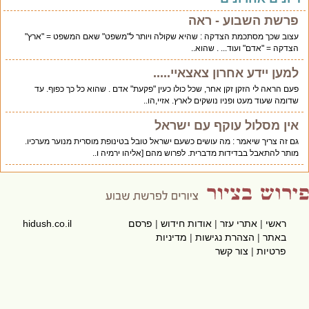
פרשת השבוע - ראה
עצוב שכך מסתכמת הצדקה : שהיא שקולה ויותר ל"משפט" שאם המשפט = "ארץ"
הצדקה = "אדם" ועוד... . שהוא..
למען יידע אחרון צאצאיי.....
פעם הראה לי הזקן זקן אחר, שכל כולו כעין "פקעת" אדם . שהוא כל כך כפוף. עד
שדומה שעוד מעט ופניו נושקים לארץ. אזיי,הו..
אין מסלול עוקף עם ישראל
גם זה צריך שיאמר : מה עושים כשעם ישראל טובל בטינופת מוסרית מנוער מערכיו.
מותר להתאבל בבדידות מדברית. לפרוש מהם [אליהו ירמיה ו..
ראשי
|
אתרי עזר
|
אודות חידוש
|
פרסם
hidush.co.il
באתר
|
הצהרת נגישות
|
מדיניות
פרטיות
|
צור קשר