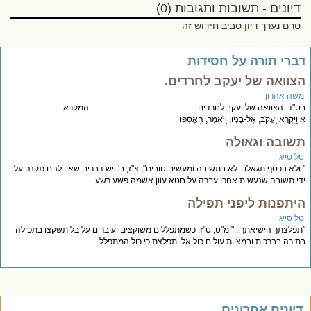
דיונים - תשובות ותגובות (0)
טרם נערך דיון סביב חידוש זה
ברי תורה על חסידות
צוואה של יעקב לחרדים.
שה אהרון
"ד. הצוואה של יעקב לחרדים. ------------------------------------- המקרא : ----------------
ַיִּקְרָא יַעֲקֹב, אֶל-בָּנָיו; וַיֹּאמֶר, הֵאָסְפוּ
שובה וגאולה
ל סייג
ולא בכסף תגאלו - לא בתשובה ומעשים טובים", צ"ז, ב': יש דברים שאין להם תקנה על
י תשובה שנעשית אחרי עברה על חטא עוון אשמה פשע רשע
יתפנות ליפני תפילה
ל סייג
פלצתך הישיאתך..." מ"ט, ט"ז: כשמתפללים משוקצים ועוברים על בל תשקצו בתפילה
ורה בברכות ובמצוות עולים כול אלו תפלצת כי כול המתפלל
יונים אחרונים