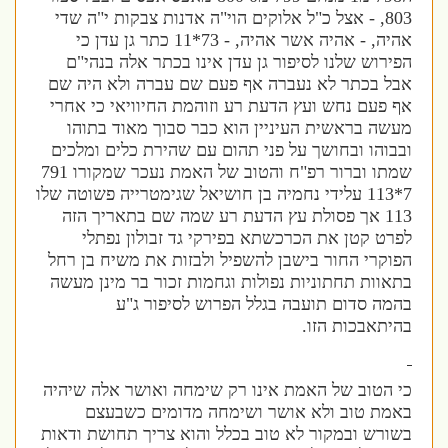
803, - אצל כ"ל אלוקים הוי"ה אדנות צבקות י"ה שדי
אהיה, - אהיה אשר אהיה, - 73*11 כתר גן עדן כי
הפירוש שלנו לסיפור גן עדן אינו בכתר אלה בנהי"ם
אבל בכתר לא נעברה אף פעם שם עברה ולא היה שם
אף פעם נחש ועץ הדעת רע וזוהמת החיוויאי כי אחרי
מעשה בראשית העיניין הוא כבר סבוך מאוד בתוהו
ובבוהו ובחושך על פני תהום עם שהירת כלים ומלכים
שמתו וברור רפ"ח והטוב של האמת נעכר שמקורו 791
7*113 עלידי נחמיה בן חושיאל שגימטרייה פשוטה שלו
113 אך פסולת עץ הדעת רע שמה שם בתאריך הזה
לפרט קטן את הכרכשתא בפירקי גד זבולון נפתלי
הפוקרי החור בישבן להשפיל ולבזות את משיח בן רחל
בתאוות תחתוניות נפולות וגחמות זכור בר מינן מעשה
בהמה סדום תועבה בגלל הפרוש לסיפור ג"ע
בהיתאבכות הזו.
כי הטוב של האמת אינו רק שימחה ואושר אלה שיהיה
באמת טוב ולא אושר ושימחה מדומים כשבעצם
בשורש ובמקור לא טוב בכלל והוא צריך תחושת ודאות