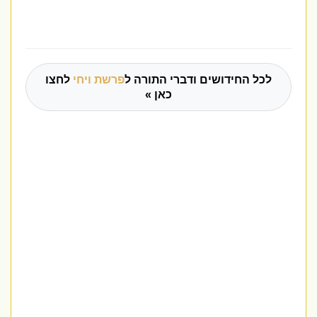
לכל החידושים ודברי התורה ל
פרשת ויחי
לחצו
כאן »