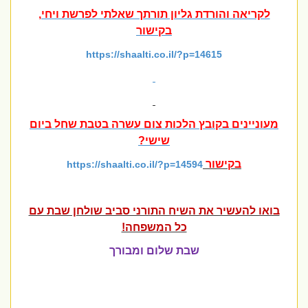
לקריאה והורדת גליון תורתך שאלתי לפרשת ויחי,
בקישור
https://shaalti.co.il/?p=14615
מעוניינים בקובץ הלכות צום עשרה בטבת שחל ביום
שישי?
בקישור
https://shaalti.co.il/?p=14594
בואו להעשיר את השיח התורני סביב שולחן שבת עם
כל המשפחה!
שבת שלום ומבורך