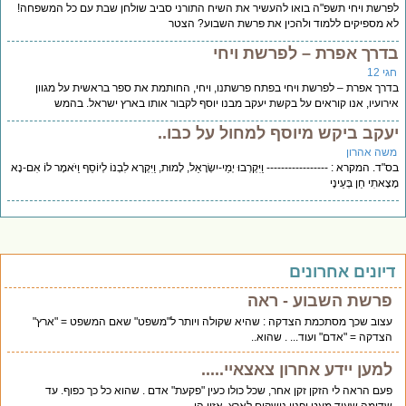
רשת ויחי תשפ"ה בואו להעשיר את השיח התורני סביב שולחן שבת עם כל המשפחה!
 מספיקים ללמוד ולהכין את פרשת השבוע? הצטר
דרך אפרת – לפרשת ויחי
י 12
רך אפרת – לפרשת ויחי בפתח פרשתנו, ויחי, החותמת את ספר בראשית על מגוון
רועיו, אנו קוראים על בקשת יעקב מבנו יוסף לקבור אותו בארץ ישראל. בהמש
עקב ביקש מיוסף למחול על כבו..
שה אהרון
"ד. המקרא : ----------------- וַיִּקְרְבוּ יְמֵי-יִשְׂרָאֵל, לָמוּת, וַיִּקְרָא לִבְנוֹ לְיוֹסֵף וַיֹּאמֶר לוֹ אִם-נָא
ָאתִי חֵן בְּעֵינֶי
יונים אחרונים
פרשת השבוע - ראה
עצוב שכך מסתכמת הצדקה : שהיא שקולה ויותר ל"משפט" שאם המשפט = "ארץ"
הצדקה = "אדם" ועוד... . שהוא..
למען יידע אחרון צאצאיי.....
פעם הראה לי הזקן זקן אחר, שכל כולו כעין "פקעת" אדם . שהוא כל כך כפוף. עד