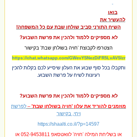
בואו
להעשיר את
השיח התורני סביב שולחן שבת עם כל המשפחה!
לא מספיקים ללמוד ולהכין את פרשת השבוע?
הצטרפו לקבוצת 'חויה בשולחן שבת' בקישור
https://chat.whatsapp.com/GWevYSNezDiFR5LvAVSlzr
ותקבלו בכל סוף שבוע את העלון שיסייע לכם בקלות להכין
רעיונות לשיח על פרשת השבוע.
לא מספיקים ללמוד ולהכין את פרשת השבוע?
מוזמנים להוריד את עלון 'חויה בשולחן שבת'
–
לפרשת
ויחי, בקישור
https://shaalti.co.il/?p=14597
או בשליחת המילה 'חויה'
לוואטסאפ 052-9453811 או