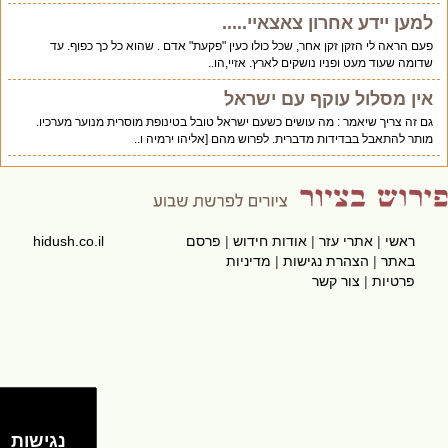
למען יידע אחרון צאצאיי.....
פעם הראה לי הזקן זקן אחר, שכל כולו כעין "פקעת" אדם . שהוא כל כך כפוף. עד
שדומה שעוד מעט ופניו נושקים לארץ. אזיי,הו..
אין מסלול עוקף עם ישראל
גם זה צריך שיאמר : מה עושים כשעם ישראל טובל בטינופת מוסרית מנוער מערכיו.
מותר להתאבל בבדידות מדברית. לפרוש מהם [אליהו ירמיה ו..
ראשי
|
אתרי עזר
|
אודות חידוש
|
פרסם
hidush.co.il
באתר
|
הצהרת נגישות
|
מדיניות
פרטיות
|
צור קשר
נגישות