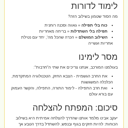
לימוד לדורות
מה הסוד שטמון בשילוב הזה?
כוח בלי תפילה
= גאווה וסכנה רוחנית
תפילה בלי השתדלות
= בריחה מאחריות
השילוב המושלם
= הכרה שהכל מה', יחד עם נטילת
אחריות ועשייה
מסר לימינו
בעולמנו המורכב, אנחנו צריכים את שתי ה"חרבות":
את החרב הגשמית - הצבא החזק, הטכנולוגיה המתקדמת,
הכלכלה המשגשגת
ואת חרב התפילה - לימוד התורה, התפילה, והקשר העמוק
עם בורא עולם
סיכום: המפתח להצלחה
יעקב אבינו מלמד אותנו שהדרך להצלחה אמיתית היא בשילוב
הכוחות: להיות חזקים בגוף ובנפש, להשתדל בדרך הטבע אך