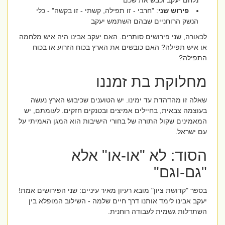
נלחם יעקב וכבש את שכם
פירוש שני
: "חרבי - זו תפילה, קשתי - זו בקשה" - כלי
הנשק הרוחניים שבהם השתמש יעקב
לכאורה, שני פירושים סותרים. האם יעקב אבינו היה איש מלחמה
או איש תפילה? האם כובשים את הארץ בכוח הזרוע או בכוח
התפילה?
מחלוקת בת זמננו
שאלה זו מהדהדת עד ימינו. יש הטוענים שכיבוש הארץ נעשה
בעוצמה צבאית, בחיילים אמיצים ובטנקים חזקים. לעומתם, יש
המאמינים שקול התורה של בחורי הישיבות הוא המגן האמיתי על
עם ישראל.
הסוד: לא "או-או" אלא
"גם-וגם"
בספר "קדושת ציון" מובא רעיון מאיר עיניים: שני הפירושים אמת!
יעקב אבינו לימד אותנו דרך חיים שלמה - השילוב המופלא בין
השתדלות גשמית לעבודה רוחנית.