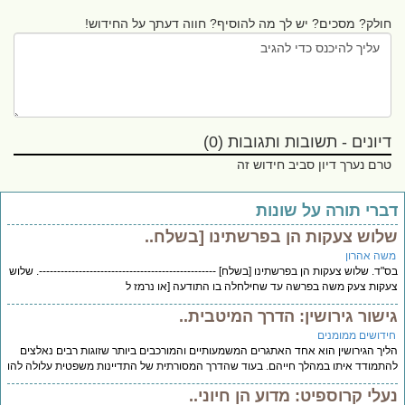
חולק? מסכים? יש לך מה להוסיף? חווה דעתך על החידוש!
דיונים - תשובות ותגובות (0)
טרם נערך דיון סביב חידוש זה
ברי תורה על שונות
לוש צעקות הן בפרשתינו [בשלח..
שה אהרון
"ד. שלוש צעקות הן בפרשתינו [בשלח] -------------------------------------------------. שלוש
קות צעק משה בפרשה עד שחילחלה בו התודעה [או נרמז ל
ישור גירושין: הדרך המיטבית..
ידושים ממומנים
יך הגירושין הוא אחד האתגרים המשמעותיים והמורכבים ביותר שזוגות רבים נאלצים
תמודד איתו במהלך חייהם. בעוד שהדרך המסורתית של התדיינות משפטית עלולה להו
עלי קרוספיט: מדוע הן חיוני..