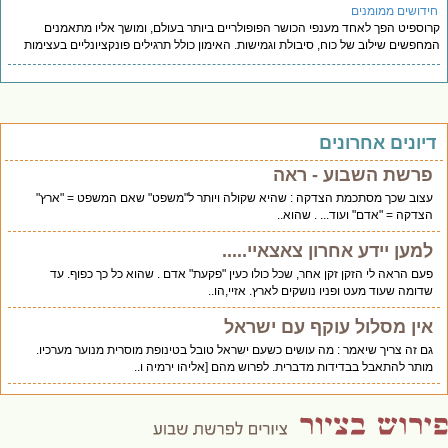
ידושים ממומנים
וספיט הפך לאחד מענפי הכושר הפופולריים ביותר בעולם, ומושך אליו מתאמנים
חפשים שילוב של כוח, סיבולת וגמישות. האימון כולל תרגילים פונקציונליים בעצימות
יונים אחרונים
פרשת השבוע - ראה
עצוב שכך מסתכמת הצדקה : שהיא שקולה ויותר ל"משפט" שאם המשפט = "ארץ"
הצדקה = "אדם" ועוד... . שהוא..
למען יידע אחרון צאצאיי.....
פעם הראה לי הזקן זקן אחר, שכל כולו כעין "פקעת" אדם . שהוא כל כך כפוף. עד
שדומה שעוד מעט ופניו נושקים לארץ. אזיי,הו..
אין מסלול עוקף עם ישראל
גם זה צריך שיאמר : מה עושים כשעם ישראל טובל בטינופת מוסרית מנוער מערכיו.
מותר להתאבל בבדידות מדברית. לפרוש מהם [אליהו ירמיה ו..