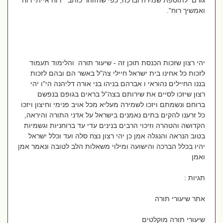
גורם לתוספת שמירה וברכה, כפי שהזוהר כותב " רוח אייתי רוח
ואמשיך רוח".
יהי רצון שזכות הכנסת תוכן זה - שיעור תורה והלימוד תעמוד
לזכות כל אחינו בית ישראל חיילי צה"ל באשר הם ובהם לזכות
בננו החיילים נהוראי ו אברהם בניהו בני אורה דליהנה הי"ו יהי
רצון שיזכו לסיים את שירותם בצה"ל בראים בגופם בנפשם
ברוחם ונשמתם ויזכו לשמירה מעליא מכל אויב פנימי וחיצון ויזכו
כל זרענו להקים בתים נאמנים בישראל על אדני התורה והיראה,
הקדושה והטהרה וזיכוי הרבים בנינים עדי עד ברוחניות וגשמיות
בטוב הנראה והנגלה אמן כן יהי רצון נצח סלה ועד וכלל ישראל
יהיו בכלל הברכה והישועה ומילוי משאלות הלב לטובה ונאמר אמן
ואמן
תגיות :
אתר שיעורי תורה
שיעורי תורה מוקלטים