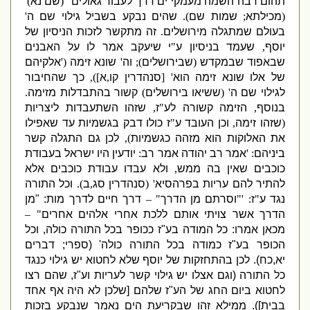
תהום רבה השמה מעמקי ים דרך לעבור גאולים
"
(
שם נא
)'
(
מכילתא
;
שמות שם
).
שהים נבקע בשביל גילוי שם ה
'
בעולם שמתגלה מירושלים
.
זה מתקשר לזכות הניסיון של
יוסף
,
שעמד בניסיון ע
"
י שיעקב אמר לו על האבנים
שבאפוד שבמקדש
(
שבירושלים
);
וה
'
שונא זימה
('
אלקיהם
של אלו שונא זימה הוא
' [
סנהדרין קו
,
א
]),
כך שהחיבור
לגילוי שם ה
' (
ששיאו בירושלים
)
קשור בהתבדלות מזימה
.
בנוסף
,
הזימה קשורה לע
"
ז
,
שזהו השתעבדות ליצריות
(
שזהו זימה
,
וכן העובד ע
"
ז כולו דבק בגשמיות עד שאפילו
את האלוקות הוא מזהה כגשמיות
),
לכן גם התגלה קשר
ביניהם
: '
אמר רב יהודה אמר רב
:
יודעין היו ישראל בעבודת
כוכבים שאין בה ממש
,
ולא עבדו עבודת כוכבים אלא
להתיר להם עריות בפרהסיא
' (
סנהדרין סג
,
ב
).
וכל התורה
נגד ע
"
ז
: '"
וסרתם מן הדרך
" –
דרך חיים לדרך מות
: "
מן
הדרך אשר צויתי אותם ללכת אחרי אלהים אחרים
" –
מכאן אמרו
:
כל המודה בע
"
ז ככופר בכל התורה כולה
,
וכל
הכופר בע
"
ז כמודה בכל התורה כולה
' (
ספרי
;
דברים
יא
,
כח
).
לכן בהתחזקות של יוסף שלא לחטוא יש גילוי כנגד
כל התורה
(
וגם אצלו יש גילוי קשר לעריות וע
"
ז
,
שהם רצו
לחטוא ביום החג של הע
"
ז שלהם
[
שלכן לא היה אף אחד
בבית
]).
ממילא זהו שבקריעת הים נאמר שנבקע בזכות