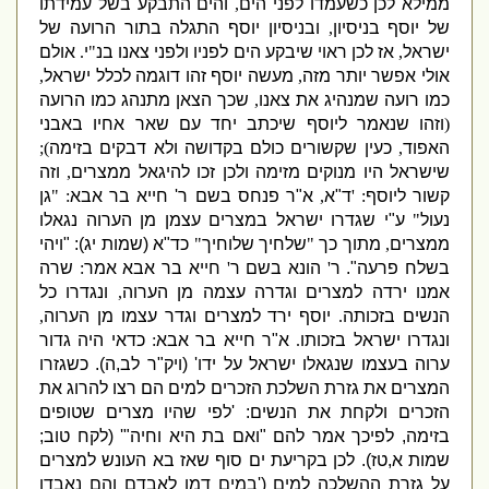
ממילא לכן כשעמדו לפני הים
,
והים התבקע בשל עמידתו
של יוסף בניסיון
,
ובניסיון יוסף התגלה בתור הרועה של
ישראל
,
אז לכן ראוי שיבקע הים לפניו ולפני צאנו בנ
"
י
.
אולם
אולי אפשר יותר מזה
,
מעשה יוסף זהו דוגמה לכלל ישראל
,
כמו רועה שמנהיג את צאנו
,
שכך הצאן מתנהג כמו הרועה
(
וזהו שנאמר ליוסף שיכתב יחד עם שאר אחיו באבני
האפוד
,
כעין שקשורים כולם בקדושה ולא דבקים בזימה
);
שישראל היו מנוקים מזימה ולכן זכו להיגאל ממצרים
,
וזה
קשור ליוסף
: '
ד
"
א
,
א
"
ר פנחס בשם ר
'
חייא בר אבא
: "
גן
נעול
"
ע
"
י שגדרו ישראל במצרים עצמן מן הערוה נגאלו
ממצרים
,
מתוך כך
"
שלחיך שלוחיך
"
כד
"
א
(
שמות יג
): "
ויהי
בשלח פרעה
".
ר
'
הונא בשם ר
'
חייא בר אבא אמר
:
שרה
אמנו ירדה למצרים וגדרה עצמה מן הערוה
,
ונגדרו כל
הנשים בזכותה
.
יוסף ירד למצרים וגדר עצמו מן הערוה
,
ונגדרו ישראל בזכותו
.
א
"
ר חייא בר אבא
:
כדאי היה גדור
ערוה בעצמו שנגאלו ישראל על ידו
' (
ויק
"
ר לב
,
ה
).
כשגזרו
המצרים את גזרת השלכת הזכרים למים הם רצו להרוג את
הזכרים ולקחת את הנשים
: '
לפי שהיו מצרים שטופים
בזימה
,
לפיכך אמר להם
"
ואם בת היא וחיה
"' (
לקח טוב
;
שמות א
,
טז
).
לכן בקריעת ים סוף שאז בא העונש למצרים
על גזרת ההשלכה למים
('
במים דמו לאבדם והם נאבדו