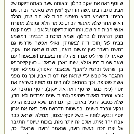
שיוסף ראה את יעקב בחלון
: '
באותה שעה באתה דיוקנו של
אביו
.
כתב רבינו משה הדרשן
: "
ואין איש מאנשי הבית שם
בבית
"
דמשמע דוקא מאנשי הבית
לא היה שם
,
מכלל
דאיש אחר שלא מאנשי הבית
,
כלומר חלוק ומופלג מתורת
אנשי הבית היה שם
,
וזהו דמות דיוקנו של אביו
.
ותימה קצת
מנלן דנראית לו בחלון
?
ושמא מדכתיב
"
בבית
"
דמשמע
בבית לא
' [
תוס
'
ד
"
ה
'
באותה
'].
ואול
י אפשר שדרשו גם
"
משם רועה
"
כעין
'
משום רואה
',
משום שראה את יעקב
,
שאמר לו שיחליט אם רוצה להיות באבנים
[
שבאפוד
]
עם
שאר שמות בניו או לא
,
שזהו
"
אבן ישראל
" –
כעין קיצור
'
או
בן ישראל
'
וברמז ל
"
אבן
"
שבאבני האפוד
).
ממילא יוסף
התגבר על טבעו ע
"
י שראה את דמות אביו
,
וכך נס מפני
אשת פוטיפר
,
וכך בהתאם לזה הים נס מפניו כשראה את
יוסף
(
כעין כנגד שיוסף ראה את יעקב
).
יוסף התגבר על
טבעו ונפרד מאשת פוטיפר
(
להיות שנים נפרדים ולא יחד
),
שלא כטבע הרגיל באדם
,
וכך גם הים שלא כטבעו הרגיל
נבקע ונפרד לשנים
.
בפשטות הדרשה הים ראה את ארון
יוסף ונבקע לפניו – בשל יוסף עצמו
,
וממילא ישראל כבר
עברו יחד איתו
.
אולם זה יותר מזה
,
בזכות שיוסף התגבר
על יצרו
'
זכה ונעשה רועה
,
שנאמר “רועה ישראל”
'
וכו
',