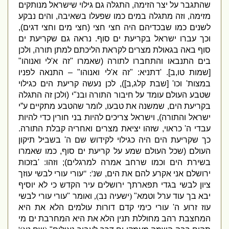
שהתגבר על יצר הזימה
,
התגלה גם גילוי שישראל מנותקים
מזימה
,
וזה מתגלה במים כמו שפעלו בשאיבה
,
והים נבקע
לשנים כמו שבכדיהם היה חצי חצי
(
חצי מים וחצי דגים
),
וכך עברו ישראל בקריעת ים סוף
.
נראה גם שקריעת ים
סוף באה בגאולת מצרים לקראת הליכתם למתן תורה
,
ולכן
בים התנבאו והתחברו לתורה
(
שאמרו
"
זה א
'
לי ואנוהו
"
[
שמות טו
,
ב
]. '
דתניא
: "
זה א
'
לי ואנוהו
" –
התנאה לפניו
במצות
'
וכו
' [
שבת קלג
,
ב
]),
לכן נעשה קריעת הים כגילוי
שטבע העולם עומד על חיבור התורה ובנ
"
י
(
ולכן זה התגלה
בקריעת הים
,
שמשנה את טבעו
,
לומר שהטבע מתקיים ע”י
ישראל והתורה
),
וישראל צריכים להיות בני חורין כדי להיות
עבדי ה
'
כראוי
,
שזהו יציאת מצרים ואחריה קבלת התורה
.
כך שקריעת הים היה כגילוי לקידוש שם ה
'
בשביל תיקון
העולם
(
שכל העולם שמע על קריעת ים סוף
,
כמו שאמרו
בשירת הים וכמו שרחב אמרה למרגלים
);
וזהו
: '
בזכות
ירושלם אני אקרע להם את הים
,
שנ
': "
עורי עורי לבשי עוזך
ציון לבשי בגדי תפארתך ירושלים עיר הקדש כי לא יוסיף
יבא בך עוד ערל וטמא
"
(
ישעיה נב
),
ואומר
"
עורי עורי לבשי
עוז זרוע ה
'
עורי כימי קדם דורות עולמים הלא את היא
המחצבת רהב מחוללת תנין הלא את היא המחרבת ים מי