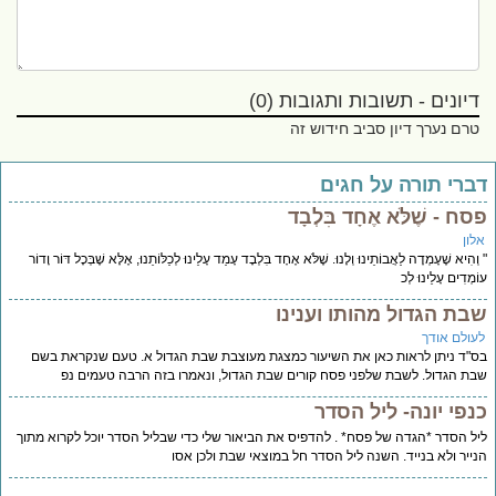
דיונים - תשובות ותגובות (0)
טרם נערך דיון סביב חידוש זה
ברי תורה על חגים
ח - שֶׁלֹּא אֶחָד בִּלְבָד
לון
ְהִיא שֶׁעָמְדָה לַאֲבוֹתֵינוּ וְלָנוּ. שֶׁלֹּא אֶחָד בִּלְבָד עָמַד עָלֵינוּ לְכַלּוֹתֵנוּ, אֶלָּא שֶׁבְּכָל דּוֹר וָדוֹר
ֹמְדִים עָלֵינוּ לְכ
בת הגדול מהותו וענינו
עולם אודך
"ד ניתן לראות כאן את השיעור כמצגת מעוצבת שבת הגדול א. טעם שנקראת בשם
ת הגדול. לשבת שלפני פסח קורים שבת הגדול, ונאמרו בזה הרבה טעמים נפ
נפי יונה- ליל הסדר
ל הסדר *הגדה של פסח* . להדפיס את הביאור שלי כדי שבליל הסדר יוכל לקרוא מתוך
ייר ולא בנייד. השנה ליל הסדר חל במוצאי שבת ולכן אסו