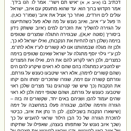
דכתיב בו
איש תם וישר
אמר לו
הנו בידך
(
איוב א
,
א
) "
.
:
".
אמר הקדוש ברוך הוא
עד ש
הוא מתעסק עם איוב
,
ישראל
:
עולים לים ויורדים
,
ואחר כך אציל את איוב
' (
שמו
"
ר כא
,
ז
).
ה
'
פעל ע
"
י איוב
,
ואיוב נענש על מה שלא פעל כשהתייעצו
על הגזירה להשליך את הזכרים למים
('
איוב ששתק נידון
ביסורין
' [
סוטה יא
,
א
]),
שבגזירה התגלה שמצרים שטופים
בזימה
(
שלכן רצו להחיות את הנקבות
),
ואילו ישראל לא כך
,
ולכן זה מגלה שבמהותנו אנו לא קשורים לע
"
ז אלא לתו
"
מ
.
לכן ע
"
י גילוי יוסף מתגלה על ישראל שאינם שטופים בזימה
כמצרים
,
ולכן ראוי לקרוע להם את הים
,
ואילו את המצרים
יש להטביע כמתגלה בהם שהם לא ראוים שיקרע להם הים
(
שהם קשורים לזימה
),
אלא ראוי שיטבעו כעונש על גזרתם
,
וגזרתם קשורה עם זימה
,
שגזרו שהזכרים ימותו והם יקחו
את הנקבות
(
כך שיש שני קטרוגים נגד מצרים שלכן ראוי
שיטבעו
:
כעונש על גזרתם
,
ושהם שטופי זימה ולכן לא ראוי
שהים יעמוד להם
;
ושניהם באים יחד
,
שקשורים זה בזה –
הגזרה והזימה שלהם
,
שבגזרה פעלו במחשבה על זימה
[
שישארו הנקבות בשבילם
]).
לכן ה
'
נתן את איוב
,
כביטוי
להזכרת הגזרה של כל הבן הילוד שראוי להעניש על כך
(
שכך איוב נענש על שותפותו בעצה
),
שאפילו על שתיקתו
של איוב ראוי להענישו
,
וק
"
ו שראוי להעניש את מצרים על