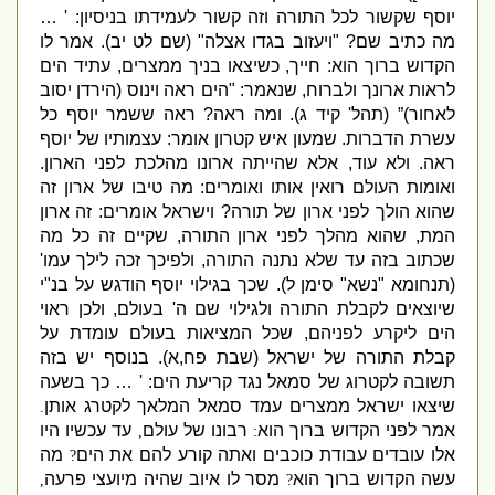
יוסף שקשור לכל התורה וזה קשור לעמידתו בניסיון
: ' …
מה כתיב שם
? "
ויעזוב בגדו אצלה
"
(
שם לט יב
).
אמר לו
הקדוש ברוך הוא
:
חייך
,
כשיצאו בניך ממצרים
,
עתיד הים
לראות ארונך ולברוח
,
שנאמר
: "
הים ראה וינוס
(
הירדן יסוב
לאחור
)” (
תהל
'
קיד ג
).
ומה ראה
?
ראה ששמר יוסף כל
עשרת הדברות
.
שמעון איש קטרון אומר
:
עצמותיו של יוסף
ראה
.
ולא עוד
,
אלא שהייתה ארונו מהלכת לפני הארון
.
ואומות העולם רואין אותו ואומרים
:
מה טיבו של ארון זה
שהוא הולך לפני ארון של תורה
?
וישראל אומרים
:
זה ארון
המת
,
שהוא מהלך לפני ארון התורה
,
שקיים זה כל מה
שכתוב בזה עד שלא נתנה התורה
,
ולפיכך זכה לילך עמו
'
(
תנחומא
"
נשא
"
סימן ל
).
שכך בגילוי יוסף הודגש על בנ
"
י
שיוצאים לקבלת התורה ולגילוי שם ה
'
בעולם
,
ולכן ראוי
הים ליקרע לפניהם
,
שכל המציאות בעולם עומדת על
קבלת התורה של ישראל
(
שבת פח
,
א
).
בנוסף יש בזה
תשובה לקטרוג של סמאל נגד קריעת הים
:
' …
כך בשעה
שיצאו ישראל ממצרים עמד
סמאל המלאך לקטרג אותן
.
אמר לפני הקדוש ברוך הוא
רבונו של עולם
עד עכשיו היו
,
:
אלו עובדים עבודת כוכבים ואתה קורע להם את הים
מה
?
עשה הקדוש ברוך הוא
מסר לו איוב שהיה מיועצי פרעה
,
?