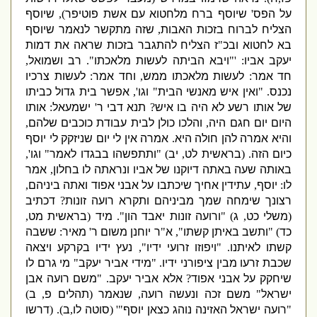
על הפס
'
שיוסף ברח מלחטוא עם אשת פוטיפר
),
שיוסף
הצליח לברוח בזכות האבות
,
שזה מתקשר לנאמר שיוסף
בא לחטוא ובכ
"
ז הצליח להתגבר בזכות שראה את דמות
יעקב אביו
: '"
ויבא הביתה לעשות מלאכתו
".
רב ושמואל
,
חד אמר
:
לעשות מלאכתו ממש
,
וחד אמר
:
לעשות צרכיו
נכנס
. "
ואין איש מאנשי הבית
"
וגו
',
אפשר בית גדול כביתו
של אותו רשע לא היה בו איש
?
תנא דבי ר
'
ישמעאל
:
אותו
היום יום חגם היה
,
והלכו כולן לבית עבודת כוכבים שלהם
,
והיא אמרה להן חולה היא
.
אמרה אין לי יום שניזקק לי יוסף
כיום הזה
.
(
בראשית לט
,
יב
) "
ותתפשהו בבגדו לאמר
"
וגו
',
באותה שעה באתה דיוקנו של אביו ונראתה לו בחלון
,
אמר
לו
:
יוסף
,
עתידין אחיך שיכתבו על אבני אפוד ואתה ביניהם
,
רצונך שימחה שמך מביניהם ותקרא רועה זונות
?
דכתיב
(
משלי כט
,
ג
) "
ורועה זונות יאבד הון
".
מיד
(
בראשית מט
,
כד
) "
ותשב באיתן קשתו
",
א
"
ר יוחנן משום ר
'
מאיר
:
ששבה
קשתו לאיתנו
. "
ויפוזו זרועי ידיו
",
נעץ ידיו בקרקע ויצאה
שכבת זרעו מבין ציפורני ידיו
. "
מידי אביר יעקב
"
מי גרם לו
שיחקק על אבני אפוד
?
אלא אביר יעקב
. "
משם רועה אבן
ישראל
"
משם זכה ונעשה רועה
,
שנאמר
(
תהלים פ
,
ב
)
"
רועה ישראל האזינה נוהג כצאן יוסף
"' (
סוטה לו
,
ב
). (
דרשו