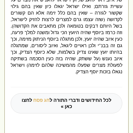
עשיית גזרתם
;
ואילו ישראל יגאלו כיון שאין בהם גילוי
שקשור לגזרה – שאין בהם כלל זימה אלא הם קשורים
לקדושה
(
שזה עצמו גרם למצרים לרצות להזיק לישראל
,
בשל היותם דבקים בטומאה ולכן מתאבים את הקדושה
).
וזה כרמז ביוסף שהיה היועץ הכי גדול ומשנה למלך פרעה
,
כעין איוב שהיה יועץ
,
ולכן מתגלה ביוסף הניתוק מזימה
,
וכך
גם זה בבנ
"
י ולכן ראויים ליגאל
,
ואיוב ליסורים
,
שמתגלה
בהיותו יועץ שאינו צדיק בשלמות
,
שלא כיוסף הצדיק
,
וכך
איוב נענש
(
על ששתק
,
שהיה בזה כעין הסכמה בשתיקה
לפעולת מצרים שפעלו מהמשיכה שלהם לזימה
)
וישראל
נגאלו בזכות יוסף הצדיק
.
לכל החידושים ודברי התורה ל
חג פסח
לחצו
כאן »