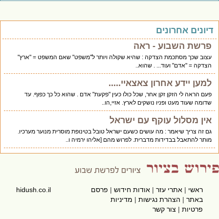
יונים אחרונים
פרשת השבוע - ראה
עצוב שכך מסתכמת הצדקה : שהיא שקולה ויותר ל"משפט" שאם המשפט = "ארץ"
הצדקה = "אדם" ועוד... . שהוא..
למען יידע אחרון צאצאיי.....
פעם הראה לי הזקן זקן אחר, שכל כולו כעין "פקעת" אדם . שהוא כל כך כפוף. עד
שדומה שעוד מעט ופניו נושקים לארץ. אזיי,הו..
אין מסלול עוקף עם ישראל
גם זה צריך שיאמר : מה עושים כשעם ישראל טובל בטינופת מוסרית מנוער מערכיו.
מותר להתאבל בבדידות מדברית. לפרוש מהם [אליהו ירמיה ו..
ראשי
|
אתרי עזר
|
אודות חידוש
|
פרסם
hidush.co.il
באתר
|
הצהרת נגישות
|
מדיניות
פרטיות
|
צור קשר