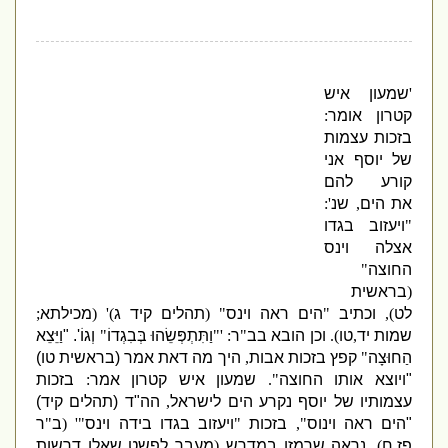
'
שמעון איש
קטרון אומר
:
בזכות עצמות
של יוסף אני
קורע להם
את הים
,
שנ
':
"
ויעזוב בגדו
אצלה וינס
החוצה
"
(
בראשית
לט
),
וכתיב
"
הים ראה וינס
"
(
תהלים קיד ג
)' (
מכילתא
;
שמות יד
,
טו
).
וכן הובא בב
"
ר
: '"
וַתִּתְפְּשֵׂהוּ בְּבִגְדוֹ
"
וְגוֹ
'. "
וַיֵּצֵא
הַחוּצָה
"
קפץ בזכות אבות
,
היך מה דאת אמר
(
בראשית טו
)
"
ויוצא אותו החוצה
".
שמעון איש קטרון אמר
:
בזכות
עצמותיו של יוסף נקרע הים לישראל
,
הה
"
ד
(
תהלים קיד
)
"
הים ראה וינוס
",
בזכות
"
ויעזוב בגדו בידה וינס
"' (
ב
"
ר
פז
,
ח
).
נראה שרמזו במדרש
(
מעבר לפשט שאלו דרשות