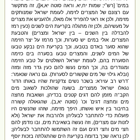
במים
' [
רש
"
י
;
שמות יח
,
יא
.
וראה סוטה יא
,
א
]),
זה מתקשר
עם רצונם של המצרים לזימה
,
לעומת ישראל שמנותקים
מזימה
,
ולכן אז ראוי להפריד אלו מאלו
,
ולהעניש את מצרים
על מעשיהם
,
ולכן זה מתגלה בקריעת הים לשנים
(
כעין רמז
להבדלה בין השנים – בין ישראל ומצרים
)
והטבעת
המצרים
.
אולי במים יש סערות
,
וכך מרמז על יצר הזימה
שהוא סוער באדם בטבעו
,
וכך בקריעת הים נבקע טבעו
של המים לשנים
,
והמצרים טבעו בסערה בים כזימה
הסוערת בהם
,
לעומת ישראל השולטים על טבע הזימה
ומגודרים בה
,
וכך המים נעשו להם כעין גדר מזה ומזה
(
ובלא גילוי של מים שקשורים לסערות
).
גם נראה שנאמר
:
'
דרש רב עוירא
:
בשכר נשים צדקניות שהיו באותו הדור
נגאלו ישראל ממצרים
.
בשעה שהולכות לשאוב מים
הקב
"
ה מזמן להם דגים קטנים בכדיהן
,
ושואבות מחצה
מים ומחצה דגים
'
וכו
' (
סוטה יא
,
ב
).
שהגאולה קשורה
בחיבור בין איש ואשתו
,
היפך מזימה
,
שזהו שהנשים היו
פועלות כדי להתחבר לבעליהן ולהרבות את ישראל
(
ולא
לזנות עם מצרים
),
וזה נעשה בשאיבת מים
,
ובו נזדמן להם
חצי מים וחצי דגים ועם זה השתמשו להתחבר לבעליהן
;
לכן נראה שכך בדומה בקריעת הים שהתגלתה בזכות יוסף