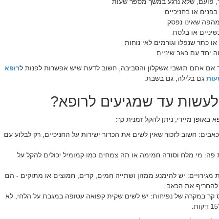
, פועם, שלא נרגע במשך מספר שעות
בפנים או בחניכיים
מהפה שאינו נפסק
יניים או בלסת
ו כתר שנפלו וגורמים לאי נוחות
ה יחד עם כאב שיניים
 אם אתם תושבי אשקלון והסביבה, חשוב לדעת שיש אפשרות לפנות ל
רופא
גם בלילה, גם בשבת
.
עשות עד שמגיעים לרופא?
א באופן מיידי, ניתן להקל זמנית כך
:
כאבים
:
חשוב לזכור שאין לשים את הכדור ישירות על החניכיים, רק לבלוע עם
 פה
:
מי מלח וסודה חמימה או תה צמחים כמו קמומיל יכולים להקל על
 מגירויים
:
יש להימנע ממזון ושתייה חמים, קרים, חמוצים או מתוקים - הם
 להחריף את הכאב
.
 קר במקרה של נפיחות
:
יש לשים שקית קפואה עטופה במגבת על הלחי, לא
.