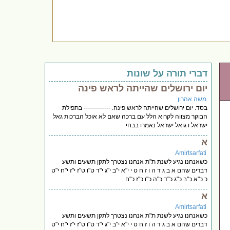
דברי תורה על שונות
יום ירושלים שהייתה לראש פינה
משה אהרון
בסד. יום ירושלים שהייתה לראש פינה. ------------- בתפילת
הבוקר מצווה לקרוא הלל עם ברכה שאם לא אוכל הברכות גאל
ישראל ו גואל ישראל נאמרו בבחי
א
Amirtsarfati
כשאנחנו נגיע לשנת ת"ת אנחנו נצטרך לתקן תשעים ותשע
דברים שהם א ב ג ד ה ו ז ח ט י י"א י"ב י"ג י"ד ט"ו ט"ז י"ז י"ח י"ט
כ כ"א כ"ב כ"ג כ"ד כ"ה כ"ו כ"ז כ"ח
א
Amirtsarfati
כשאנחנו נגיע לשנת ת"ת אנחנו נצטרך לתקן תשעים ותשע
דברים שהם א ב ג ד ה ו ז ח ט י י"א י"ב י"ג י"ד ט"ו ט"ז י"ז י"ח י"ט