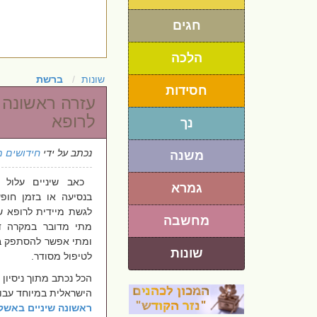
חגים
הלכה
שונות
ברשת
חסידות
עזרה ראשונה 
לרופא
נך
נכתב על ידי
חידושים מ
משנה
כאב שיניים עלול 
גמרא
בנסיעה או בזמן חופ
לגשת מיידית לרופא ש
מחשבה
מתי מדובר במקרה דח
ומתי אפשר להסתפק ב
שונות
לטיפול מסודר.
הכל נכתב מתוך ניסיון
הישראלית במיוחד עב
ראשונה שיניים באשקל