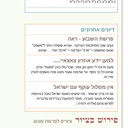
כ כ"א כ"ב כ"ג כ"ד כ"ה כ"ו כ"ז כ"ח
דיונים אחרונים
פרשת השבוע - ראה
עצוב שכך מסתכמת הצדקה : שהיא שקולה ויותר ל"משפט"
שאם המשפט = "ארץ" הצדקה = "אדם" ועוד... . שהוא..
למען יידע אחרון צאצאיי.....
פעם הראה לי הזקן זקן אחר, שכל כולו כעין "פקעת" אדם .
שהוא כל כך כפוף. עד שדומה שעוד מעט ופניו נושקים לארץ.
אזיי,הו..
אין מסלול עוקף עם ישראל
גם זה צריך שיאמר : מה עושים כשעם ישראל טובל בטינופת
מוסרית מנוער מערכיו. מותר להתאבל בבדידות מדברית.
לפרוש מהם [אליהו ירמיה ו..