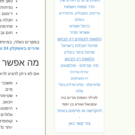
משחק קליקרים לאירוע שלך
כאב חד
הדר קופות רושמות
נפיחות 
צדיקים, מקובלים, אדמו"רים
דימום 
בעולם
חבלה בש
כרמל אשראי
סתימה א
אשראי מהיר
חום גבו
הלוואות לעסקים רק תבקש
במקרים כאלה, במיוחד
פורטל הובלות בישראל
שיניים באשקלון 24 שעות
פ
ורטל צימר בקליק
הלוואות רק תבקש
מה אפשר ל
מיני קורסים - פולסטאק
יצירת טריויה
אם לא ניתן להגיע לרופ
יויו משחקים
משככי 
קליפיקלפ - קליפ מדליק בקלי
מים
.
קלות
שטיפות
לעילוי נשמת מרים בת
הכאב.
עמנואל ועזרא בן יוסף
הימנעות
להקדשה או פרסום באתר
עלולים
-
קומפרס
צור קשר כאן
יותר מ־15 דקות