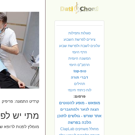
סגולות ותפילות
ציורים לפרשת השבוע
עלונים לשבת ולפרשת שבוע
הדף היומי
המשנה היומית
הרמב"ם היומי
טופ-top
דברי תורה
תהילים
לוח כיתתי חינמי
פרסום:
קרדיט התמונה: פריפיק
מופאש - מופע להטוטים
הצגה לנוער ולמתגברים
מתי יש לפנ
אתר שורש - גולשים לתוכן
הלכה בפרשה
מומלץ לפנות לרופא ש
מחולל משחקים ClapLab