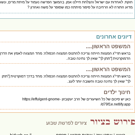
לאחדות עם ישראל והצלחת חיילנו אמן. בהמשך הפרשה נעמוד על מיתת מרים, ונשאל
תורה לא הרחיבה על סיפור מיתתה כמו שסופר על משה ואהרון ?
ים אחרונים
פט הראשון....
 תרי"ג המצוות הייתה צריכה להתנוס המצווה הכפולה: מחד המצווה לאמץ את הדרך
רטית ["תתן לך" שאין לך נתינה טובה..
פט הראשון....
תרי"ג המצוות הייתה צריכה להתנוס המצווה הכפולה: מחד בדרך דמוקרטית ["תתן
אין לך נתינה טובה וחשובה יותר לעצ..
וך ילדים
כאן יש סיכום של כל השיעורים של הרב יעקובזון https://effulgent-gnome-
d79f1e.netlify