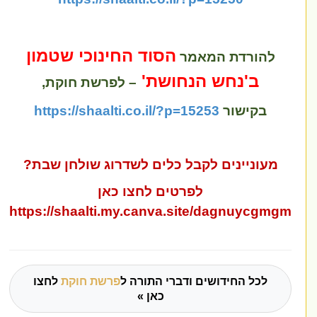
הסוד החינוכי שטמון
להורדת המאמר
ב'נחש הנחושת'
– לפרשת חוקת
,
בקישור
https://shaalti.co.il/?p=15253
מעוניינים לקבל כלים לשדרוג שולחן שבת?
לפרטים לחצו כאן
https://shaalti.my.canva.site/dagnuycgmg
לכל החידושים ודברי התורה ל
פרשת חוקת
לחצו
כאן »