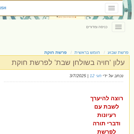
|
ENGLISH
Toggle
navigation
כניסה ומדורים
Toggle
navigation
ת שבוע
חומש בראשית
פרשת חוקת
לון 'חויה בשולחן שבת' לפרשת חוקת
כתב על ידי
חגי 12
| 3/7/2025
וצה להיערך
לשבת עם
רעיונות
ודברי תורה
לפרשת