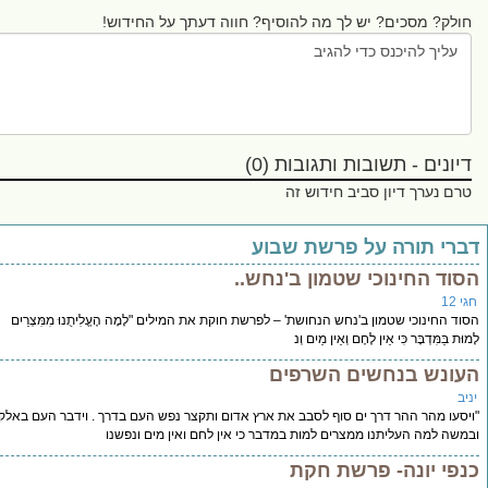
? מסכים? יש לך מה להוסיף? חווה דעתך על החידוש!
ים - תשובות ותגובות (0)
נערך דיון סביב חידוש זה
 תורה על פרשת שבוע
 החינוכי שטמון ב'נחש..
ינוכי שטמון ב'נחש הנחושת' – לפרשת חוקת את המילים "לָמָה הֶעֱלִיתֻנוּ מִמִּצְרַיִם
מִּדְבָּר כִּי אֵין לֶחֶם וְאֵין מַיִם וְנ
נש בנחשים השרפים
 מהר ההר דרך ים סוף לסבב את ארץ אדום ותקצר נפש העם בדרך . וידבר העם באלקים
למה העליתנו ממצרים למות במדבר כי אין לחם ואין מים ונפשנו
 יונה- פרשת חקת