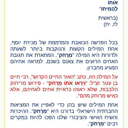
אֹותוֹ
לַהֲמִיתוֹ
"
(בראשית
לז, יח)
בכל הפרשה הכואבת והמדממת של מכירת יוסף,
אחת המילים הקשות והנוקבות ביותר לשעתה
ולדורות היא המילה "
מֵרָחֹק
", המתארת את תגובת
האחים הרועים את צאנם בשכם, למראה אחיהם
המגיע מחברון.
על המילה הזו, כתב "האור החיים הקדוש", רבי חיים
בן עטר זצ"ל: "
וַיִּרְאוּ אֹתוֹ מֵרָחֹק
" - פירוש מריחוק
הלבבות, שלא ראוהו כראיית אחים לאחיהם, אלא
כאיש מרוחק מהם".
אחת המילים שיש בהן כדי לאפיין את המציאות
החברתית הישראלי בדורנו היא "
מֵרָחֹק
". ההיכרות
והשיח האישי והציבורי שלנו הפכו להיות במקרים
רבים "
מֵרָחֹק
".