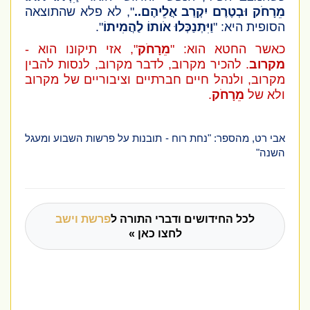
מֵרָחֹק וּבְטֶרֶם יִקְרַב אֲלֵיהֶם..
", לא פלא שהתוצאה
הסופית היא: "
וַיִּתְנַכְּלוּ אֹותוֹ לַהֲמִיתוֹ
"
.
כאשר החטא הוא: "
מֵרָחֹק
", אזי תיקונו הוא -
מקרוב
. להכיר מקרוב, לדבר מקרוב, לנסות להבין
מקרוב, ולנהל חיים חברתיים וציבוריים של מקרוב
ולא של
מֵרָחֹק
.
אבי רט, מהספר: "נחת רוח - תובנות על פרשות השבוע ומעגל
השנה"
לכל החידושים ודברי התורה ל
פרשת וישב
לחצו כאן »