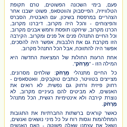
פעם, בימי השכונה הפשוטים, טרם תקופת
הטלוויזיה, הפייסבוק והווטסאפ, פשוט ישבנו אחר
הצהריים במרפסת בשיכון, עם האבטיח, הסברס
והפיצוחים - והכל היה מקרוב. דיברנו מקרוב,
הכרנו מקרוב, שיחקנו תופסת וחמש אבנים מקרוב,
וכל החיים התנהלו פנים אל פנים ומקרוב. הקירבה
הזו מקרבת גם את הלבבות, אפשר היה להסכים,
אפשר היה להתווכח, אבל הכל התנהל מקרוב.
אחת הרעות החולות של המציאות החדשה היא
המילה הזו - "
מֵרָחֹק
".
כל החיים מתנהלי
מֵרָחֹק
: שולחים מסרונים,
מצייצים בטוויטר, כותבים טוקבקים, וואטסאפים -
רחוק פיזית ורחוק גם נפשית. לא רואים את
האנשים, לא מביטים להם בעיניים מקרוב, לא
נוצרת קירבה ולא אינטימיות רגשית, הכל מתנהל
מֵרָחֹק
.
כאשר קוראים ברשתות החברתיות את התגובות
המתלהמות וגסות רוח על כל מיני נושאים ואנשים,
נשאל את עצמנו שאלה פשוטה - האם האנשים