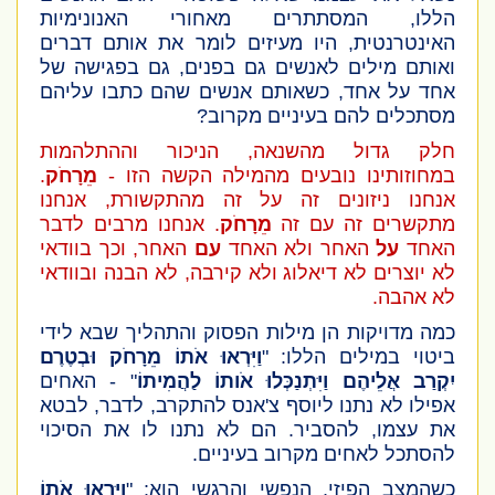
הללו, המסתתרים מאחורי האנונימיות
האינטרנטית, היו מעיזים לומר את אותם דברים
ואותם מילים לאנשים גם בפנים, גם בפגישה של
אחד על אחד, כשאותם אנשים שהם כתבו עליהם
מסתכלים להם בעיניים מקרוב?
חלק גדול מהשנאה, הניכור וההתלהמות
במחוזותינו נובעים מהמילה הקשה הזו -
מֵרָחֹק
.
אנחנו ניזונים זה על זה מהתקשורת, אנחנו
מתקשרים זה עם זה
מֵרָחֹק
. אנחנו מרבים לדבר
האחד
על
האחר ולא האחד
עם
האחר, וכך בוודאי
לא יוצרים לא דיאלוג ולא קירבה, לא הבנה ובוודאי
לא אהבה.
כמה מדויקות הן מילות הפסוק והתהליך שבא לידי
ביטוי במילים הללו: "
וַיִּרְאוּ אֹתוֹ מֵרָחֹק וּבְטֶרֶם
יִקְרַב אֲלֵיהֶם וַיִּתְנַכְּלוּ אֹותוֹ לַהֲמִיתוֹ
"
- האחים
אפילו לא נתנו ליוסף צ'אנס להתקרב, לדבר, לבטא
את עצמו, להסביר. הם לא נתנו לו את הסיכוי
להסתכל לאחים מקרוב בעיניים.
כשהמצב הפיזי, הנפשי והרגשי הוא: "
וַיִּרְאוּ אֹתוֹ