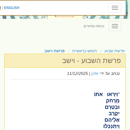
|
ENGLISH
Toggle
navigation
כניסה ומדורים
Toggle
navigation
פרשת שבוע
חומש בראשית
פרשת וישב
פרשת השבוע - וישב
נכתב על ידי
אלון
| 11/12/2025
"
וַיִּרְאוּ אֹתוֹ
מֵרָחֹק
וּבְטֶרֶם
יִקְרַב
אֲלֵיהֶם
וַיִּתְנַכְּלוּ