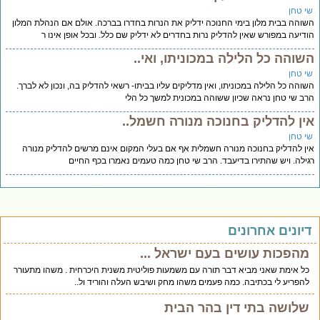
י טחן
והה בבית מלון בימי החנוכה ידליק את הנרות בחדרו בברכה. אולם אם הנהלת המלון
דיעה במפורש שאין להדליק נרות בחדרים לא ידליק שם כלל. ובכל אופן אינו ר
שוהה כל הלילה במכוניתו, ואי..
י טחן
והה כל הלילה במכוניתו, ואין מדליקים עליו בביתו- רשאי להדליק בה, ונכון לא לברך.
ב שי טחן נראה שכיון ששוהה במכונית למשך כל הלי
ין להדליק בחנוכה מנורה חשמל..
י טחן
ן להדליק בחנוכה מנורה חשמלית אף אם בעלי המקום אינם מרשים להדליק מנורה
ילה. ויש שהתירו בדיעבד. הרב שי טחן כמה טעמים נאמרו בכף החיים
יונים אחרונים
מהפכות עושים בעם ישראל ...
כל אימת שאני מביא דבר תורה עם משמעות פוליטית משנית היכרחית . משהו מתעורר
להפריע לי בכתיבה. כמה פעמים משהו מחק ושיבש העלה והוריד ול..
שלושה בתי דין בהר הבית