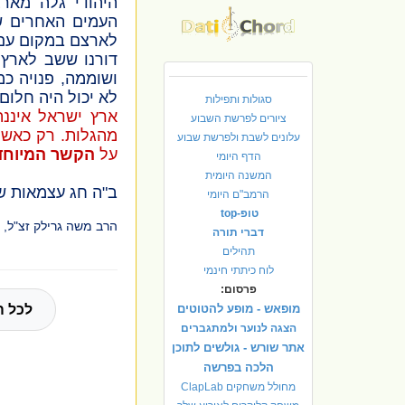
היהודי גלה מארצ
העמים האחרים ש
לארצם במקום עם
דורנו ששב לארץ 
ושוממה, פנויה כמ
לא יכול היה חלום
סגולות ותפילות
ארץ ישראל איננ
ציורים לפרשת השבוע
מהגלות. רק כאשר
עלונים לשבת ולפרשת שבוע
על
הקשר המיוחד
הדף היומי
המשנה היומית
ב"ה חג עצמאות ש
הרמב"ם היומי
טופ-top
הרב משה גרילק זצ"ל,
דברי תורה
תהילים
לוח כיתתי חינמי
פרסום:
מופאש - מופע להטוטים
לכל ה
הצגה לנוער ולמתגברים
אתר שורש - גולשים לתוכן
הלכה בפרשה
מחולל משחקים ClapLab