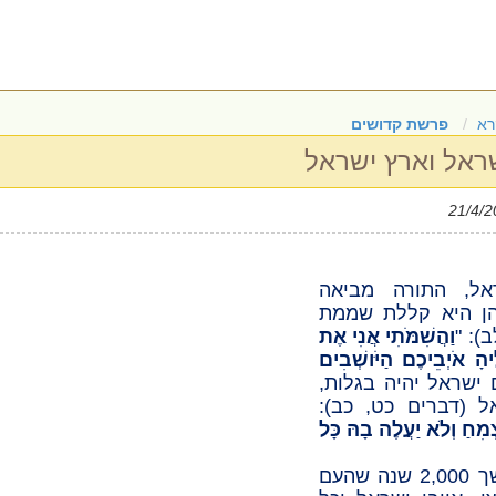
רא
פרשת קדושים
ראל וארץ ישראל
ל, התורה מביאה
ן היא קללת שממת
ב)
: "
וַהֲשִׁמֹּתִי אֲנִי אֶת
יהָ אֹיְבֵיכֶם הַיֹּושְׁבִים
 ישראל יהיה בגלות,
אל
(דברים כט, כב)
:
מִחַ וְלֹא יַעֲלֶה בָהּ כָּל
עובדה היא שבמשך 2,000 שנה שהעם