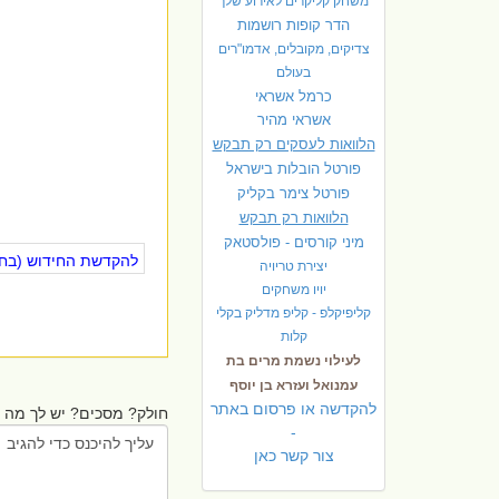
משחק קליקרים לאירוע שלך
הדר קופות רושמות
צדיקים, מקובלים, אדמו"רים
בעולם
כרמל אשראי
אשראי מהיר
הלוואות לעסקים רק תבקש
פורטל הובלות בישראל
פ
ורטל צימר בקליק
הלוואות רק תבקש
מיני קורסים - פולסטאק
להקדשת החידוש (בחינ
יצירת טריויה
יויו משחקים
קליפיקלפ - קליפ מדליק בקלי
קלות
לעילוי נשמת מרים בת
עמנואל ועזרא בן יוסף
להקדשה או פרסום באתר
חולק? מסכים? יש לך מה ל
-
צור קשר כאן