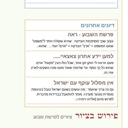
דיונים אחרונים
פרשת השבוע - ראה
עצוב שכך מסתכמת הצדקה : שהיא שקולה ויותר ל"משפט"
שאם המשפט = "ארץ" הצדקה = "אדם" ועוד... . שהוא..
למען יידע אחרון צאצאיי.....
פעם הראה לי הזקן זקן אחר, שכל כולו כעין "פקעת" אדם .
שהוא כל כך כפוף. עד שדומה שעוד מעט ופניו נושקים לארץ.
אזיי,הו..
אין מסלול עוקף עם ישראל
גם זה צריך שיאמר : מה עושים כשעם ישראל טובל בטינופת
מוסרית מנוער מערכיו. מותר להתאבל בבדידות מדברית.
לפרוש מהם [אליהו ירמיה ו..