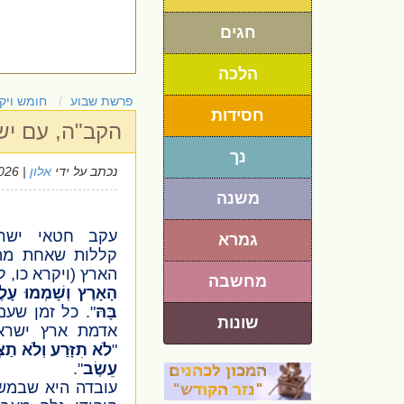
חגים
הלכה
פרשת שבוע
חומש ויק
חסידות
הקב"ה, עם יש
נך
נכתב על ידי
אלון
| 21/4/2026
משנה
עקב חטאי ישרא
גמרא
קללות שאחת מה
הארץ
(ויקרא כו, ל
מחשבה
הָאָרֶץ וְשָׁמְמוּ עָלֶ
בָּהּ
". כל זמן שעם
שונות
אדמת ארץ ישר
"
לֹא תִזָּרַע וְלֹא תַצְ
עֵשֶׂב
".