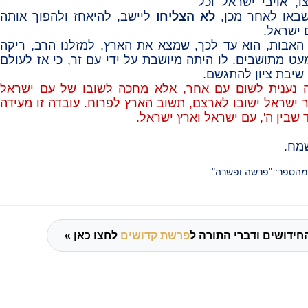
ו, אויבי ישראל וכל
באו לאחר מכן,
לא הצליחו
ליישב, להיאחז ולהפוך אותה
 ישראל.
האבות, הוא עד לכך, שמצא את הארץ, למזלנו הרב, ריקה
עט מתושבים. לו היתה מיושבת על ידי עם זר, כי אז לעולם
 שיבת ציון להתגשם.
ה נענית לשום עם אחר, אלא מחכה לשובו של עם ישראל
 ישראל ישובו לארצם, תשוב הארץ לפרוח. עובדה זו מעידה
שבין ה', עם ישראל וארץ ישראל.
מח.
 מהספר: "פרשה ופשרה"
חידושים ודברי התורה ל
פרשת קדושים
לחצו כאן »