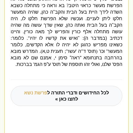
הפרשת מעשר כראוי היטב
?
בא וראה כי מתחלה כשבא
השדה לידך היית בעל הבית והקב
"
ה כהן
,
שהיה המעשר
חלקו ליתן לעניים
.
ועכשיו שלא הפרשת חלקו לו
,
היה
הקב
"
ה בעל הבית ואתה כהן
,
שאין שדך עושה מה שהיה
עושה מתחלה אלף כורין והפריש לך מאה כורין
.
והיינו
דכתיב
(
במדבר ה
): "
ואיש את קדשיו לו יהיו
".
כלומר
:
כשאינו מפריש כהוגן לא יהיה לו אלא הקדשים
,
כלומר
המעשר
'
וכו
' (
תוס
'
ד
"
ה
'
עשר
';
תענית ט
,
א
).
המדרש מובא
בהרחבה בתנחומא “ראה” סימן י
,
אמנם שם לא מובא
הפס
'
שלנו
,
ואולי זהו תוספת של תוס
'
ע”פ הגמ
'
בברכות
.
לכל החידושים ודברי התורה ל
פרשת נשא
לחצו כאן »