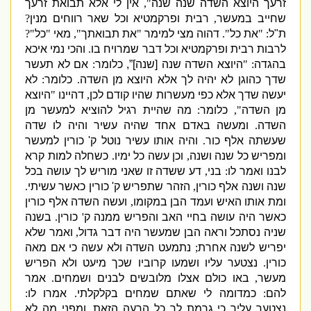
זרעך היוצא השדה שנה שנה
",
אין לי אלא תבואת זרעך
שחייב במעשר
,
רבית ופרקמטיא וכל שאר רווחים מנין
?
ת
"
ל
: "
את כל
".
דהוה מצי למימר
"
את תבואתך
",
מאי
"
כל
"?
לרבות רבית ופרקמטיא וכל דבר שמרויח בו
.
והכי נמי איכא
בהגדה
: "
היוצא השדה שנה
[
שנה
]”,
כלומר
:
אם לא תעשר
שדך כהוגן לא יהיה לך אלא היוצא מן השדה
.
כלומר
:
לא
יעשה שדך אלא כפי מעשרות שהיו קודם לכן
,
דהיינו
"
היוצא
מן השדה
",
כלומר
:
מה שהיית רגיל להוציא למעשר מן
השדה
.
ומעשה באדם אחד שהיה עשיר והיה לו שדה
שעשתה אלף כור
.
והיה אותו עשיר נוטל ק
'
כורין למעשר
ומפריש כל שנה ושנה
,
וכן עשה כל ימיו
.
כשחלה למות קרא
לבנו ואמר לו
:
בני
,
דע ששדה זו שאני מוריש לך עושה בכל
שנה ושנה אלף כורין
,
הזהר שתפריש ק
'
כורין כאשר עשיתי
.
ומת אותו האיש ועמד הבן במקומו
,
ועשה השדה אלף כורין
כאשר היה עושה בחיי האב והפריש ממנה ק
'
כורין
.
בשנה
שניה נסתכל וראה הבן שמעשר היה דבר גדול
,
ואמר שלא
יפריש לשנה אחרת
;
נתמעט השדה ולא עשה כי אם מאה
כורין
.
נצטער עליו ושמעו קרוביו שכך מיעט ולא הפריש
מעשר
,
באו כולם אצלו מלובשים לבנים ושמחים
.
אמר
להם
:
כמדומה לי שאתם שמחים בקלקלתי
.
אמרו לו
:
נצטער עליך כי גרמת לך כל הרעה הזאת
,
ומפני מה לא