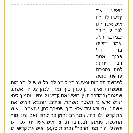
"
ואיש את
קדשיו לו יהיו
איש אשר יתן
לכהן לו יהיה
"
(
במדבר ה
,
י
).
'
אמר
חזקיה
בריה דר
'
פרנך
אמר
רבי יוחנן
:
למה נסמכה
פרשת סוטה
לפרשת תרומות ומעשרות
?
לומר לך
:
כל שיש לו תרומות
ומעשרות ואינו נותן לכהן סוף נצרך לכהן על ידי אשתו
,
שנאמר
(
במדבר ה
,
י
)
: "
ואיש את קדשיו לו יהיו
",
וסמיך ליה
:
"
איש איש כי תשטה אשתו
",
וכתיב
: "
והביא האיש את
אשתו
"
וגו
';
ולא עוד אלא סוף שנצרך להן
,
שנאמר
: "
ואיש
את קדשיו לו יהיו
".
אמר
רב נחמן בר יצחק
:
ואם נתנן סוף
מתעשר
,
שנאמר
(
במדבר ה
,
י
)
: "
איש אשר יתן לכהן לו
יהיה לו יהיה ממון הרבה”
' (
ברכות סג
,
א
). '
איש את קדשיו לו