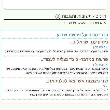
דיונים - תשובות ותגובות (0)
טרם נערך דיון סביב חידוש זה
ברי תורה על פרשת שבוע
יסָּיוֹן עַם יִשְׂרָאֵל בּ..
הובה קליין
סָּיוֹן עַם יִשְׂרָאֵל בַּמִּדְבָּר. שיר מֵאֵת: אֲהוּבָה קְלַיְן © עַם יִשְׂרָאֵל יָצָא מִמִּצְרַיִם בְּנִסֵּי נִסִּים חַ
רשת במדבר- כיצד נצליח לעמוד..
הובה קליין
שת במדבר- כיצד נצליח לעמוד בניסיונות-בכל עת? מאת: אהובה קליין. נמצאים אנו
קופה סוערת - המלחמה עדיין נמשכת בכמה חזיתות האויבים מקש
ני ניצוצות אש יצאו לכלות את..
יב
וידבר ה ' אל משה ואל אהרן לאמר . אל תכריתו את שבט משפחת הקהתי מתוך הלוים .
את עשו להם וחיו ולא ימתו בגשתם את קדש הקדשים אהרן ובניו