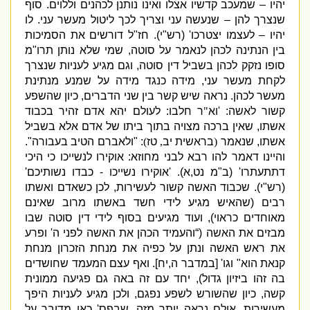
יהיו –
שמעכב קדשיו אצלו ואינו נותנן לכהנים וללוים
.
סוף
שנצרך להן –
שנעשה עני וצריך לכך ליטול מעשר עני
.
לו
יהיו –
לעצמו יצטרכו
' (
רש
"
י
).
חז
"
ל דורשים את הסמיכות
בין הנתינה לכהן לנאמר על סוטה
,
שמי שלא נותן תרו
"
מ
סופו נזקק לכהן בשביל דין סוטה
,
וגם מגיע לעניות שנצרך
לקחת מעשר עני
,
מידה כנגד מידה על שמנע מנתינת
מעשר לכהן
.
נראה שיש קשר בין שני הדברים
,
כיון שהשפע
קשור לאשה
: '
וא
"
ר
חלבו
:
לעולם יהא אדם זהיר בכבוד
אשתו
,
שאין ברכה מצויה בתוך ביתו של אדם אלא בשביל
אשתו
,
שנאמר
(
בראשית יב
,
טז
)
: "
ולאברם הטיב בעבורה
".
והיינו דאמר להו רבא לבני מחוזא
:
אוקירו לנשייכו כי היכי
דתתעתרו
' (
ב
"
מ נט
,
א
). '
אוקירו נשייכו
-
כבדו נשותיכם
'
(
רש
"
י
).
שכבוד האשה קשור לעשירות
,
לכן כשאדם ואשתו
רבי
ם
(
שהאיש מגיע לידי חשד באשתו מרוב שאינם
מאוחדים כראוי
),
ועוד מגיעים בסוף לידי דין סוטה שבו
מבזים את האשה
(“
והעמיד הכהן את האשה לפני ה
'
ופרע
את ראש האשה ונתן על כפיה את מנחת הזכרון מנחת
קנאת הוא
"
וגו
' [
במדבר ה
,
יח
].
ואף עצם המעמד שחושדים
בה זהו ביזיון גדול
),
יחד עם זה באה גם פגיעה ממונית
קשה
,
כיון שהשורש לשפע נפגם
,
ולכן מגיע לעניות היפך
מעשירות
.
אולם נראה יותר מזה
,
שבפס
'
כאן מדובר על