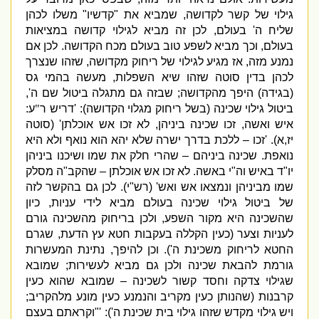
גילוי של קשר לקדושה
,
שמביא את
"
קדשיו
"
משלו לכהן
שליח ה
'
בעולם
,
לכן זה מביא לגילוי קדושה במציאות
בעולם
,
וכך מביא לשפע טוב בעולם מכח הקדושה
.
לכן אם
נמנע מזה
,
אז מגיע לגילוי של ריחוק מקדושה
,
שזהו שנצרך
לכהן בדין סוטה שזהו שיא השפלות
,
מעשה בהמי גס
(
בגידה
)
היפך מהקדושה
;
שבזה גם מתגלה ביטול שם ה
',
ביטול גילוי שכינה
(
בשל ריחוק מגלוי הקדושה
): '
דריש ר
"
ע
:
איש ואשה
,
זכו שכינה ביניהן
,
לא זכו אש אוכלתן
' (
סוטה
יז
,
א
). '
זכו – ללכת בדרך ישרה שלא יהא הוא נואף ולא היא
נואפת
.
שכינה ביניהם –
שהרי חלק את שמו ושיכנו ביניהן
יו
"
ד באיש וה
"
י באשה
.
לא זכו אש אוכלתן –
שהקב
"
ה מסלק
שמו מביניהן ונמצאו אש ואש
' (
רש
"
י
).
לכן גם בהקשר לזה
של ביטול גילוי שכינה בעולם מביא לידי עניות
,
כיון
שהשכינה היא מקור השפע
,
ולכן בריחוק מהשכינה גורם
לעניות וצער
(
כעין הקללה בעקבות חטא עץ הדעת
,
שגרם
החטא לריחוק משכינת ה
').
וכן להיפך
,
נתינת המעשרות
גורמת להבאת שכינה ולכן גם מביא לעשירות
;
שמובא
שגילוי צדקה וחסד קשור לשכינה – שמובא שהוא כעין
קרבנות
(
שהנותן כעין מקריב והנמנע כעין מונע מלהקריב
;
ויש גילוי מקדש שזהו גילוי בית שכינת ה
'): '"
וקראתם בעצם