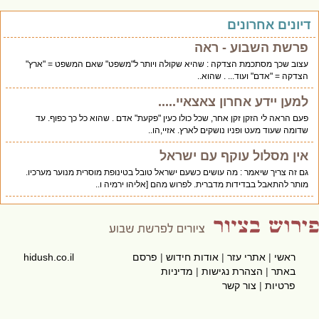
יונים אחרונים
פרשת השבוע - ראה
עצוב שכך מסתכמת הצדקה : שהיא שקולה ויותר ל"משפט" שאם המשפט = "ארץ"
הצדקה = "אדם" ועוד... . שהוא..
למען יידע אחרון צאצאיי.....
פעם הראה לי הזקן זקן אחר, שכל כולו כעין "פקעת" אדם . שהוא כל כך כפוף. עד
שדומה שעוד מעט ופניו נושקים לארץ. אזיי,הו..
אין מסלול עוקף עם ישראל
גם זה צריך שיאמר : מה עושים כשעם ישראל טובל בטינופת מוסרית מנוער מערכיו.
מותר להתאבל בבדידות מדברית. לפרוש מהם [אליהו ירמיה ו..
ראשי
|
אתרי עזר
|
אודות חידוש
|
פרסם
hidush.co.il
באתר
|
הצהרת נגישות
|
מדיניות
פרטיות
|
צור קשר