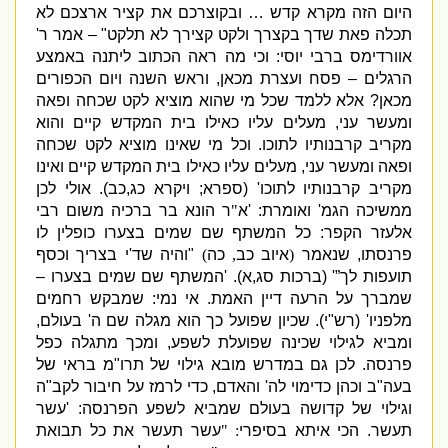
היום הזה מקרא קדש … ובקוצרכם את קציר ארצכם לא
תכלה פאת שדך בקצרך ולקט קצירך לא תלקט
" –
אמר ר
'
אוורדימס ברבי יוסי
:
וכי מה ראה הכתוב ליתנה באמצע
הרגלים – פסח ועצרת מכאן
,
וראש השנה ויום הכפורים
מכאן
?
אלא ללמד שכל מי שהוא מוציא לקט שכחה ופאה
ומעשר עני
,
מעלים עליו כאילו בית המקדש קיים והוא
מקריב קרבנותיו לתוכו
.
וכל מי שאינו מוציא לקט שכחה
ופאה ומעשר עני
,
מעלים עליו כאילו בית המקדש קיים ואינו
מקריב קרבנותיו לתוכו
' (
ספרא
;
ויקרא כג
,
כב
).
אולי לכן
ממשיכה הגמ
'
ואומרת
: '
א
"
ר
הונא בר ברכיה
משום ר
בי
אלעזר הקפר
:
כל המשתף שם שמים בצערו כופלין לו
פרנסתו
,
שנאמר
(
איוב כב
,
כה
)
"
והיה שד
'
י בצריך וכסף
תועפות לך”
' (
ברכות סג
,
א
). '
המשתף שם שמים בצערו –
שמברך על הרעה דיין האמת
.
אי נמי
:
שמבקש רחמים
מלפניו
' (
רש
"
י
).
שכיון שפועל כך הוא מגלה שם ה
'
בעולם
,
ומביא לגילוי שכינה שפועלת לשפע
,
ומכך מתגלה כפל
פרנסה
.
לכן גם במדרש מובא גילוי של תרו
"
מ בראי של
בעה
"
ב וכהן כדימוי לה
'
והאדם
,
כדי לרמז על חיבור לקב
"
ה
וגילוי של קדושה בעולם שמביא לשפע הפרנסה
:
'
עשר
תעשר
.
הכי איתא בסיפרי
: "
עשר תעשר את כל תבואת