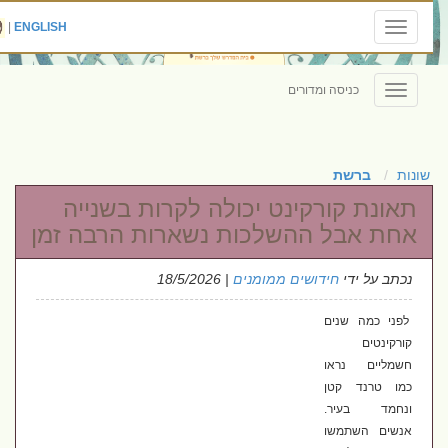
|
ENGLISH
Toggle
navigation
כניסה ומדורים
Toggle
navigation
שונות
ברשת
תאונת קורקינט יכולה לקרות בשנייה
אחת אבל ההשלכות נשארות הרבה זמן
נכתב על ידי
חידושים ממומנים
| 18/5/2026
לפני כמה שנים
קורקינטים
חשמליים נראו
כמו טרנד קטן
ונחמד בעיר.
אנשים השתמשו