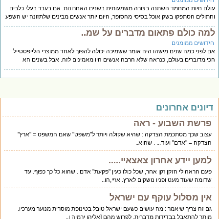
ידושים ממומנים
לם חיות המחמד השתנה בצורה משמעותית בשנים האחרונות. אם בעבר בעלי כלבים
תולים הסתפקו בשק אוכל בסיסי מהסופר, היום יותר אנשים מבינים שלתזונה יש השפע
מה כולם פתאום מדברים על שמ..
ידושים ממומנים
 לפני כמה שנים מישהו היה אומר ששמיכה יכולה להפוך לאחד ממוצרי הלייפסטייל
י מדוברים בעולם, כנראה שלא הרבה אנשים היו מאמינים לזה. אבל בשנים הא
יונים אחרונים
פרשת השבוע - ראה
עצוב שכך מסתכמת הצדקה : שהיא שקולה ויותר ל"משפט" שאם המשפט = "ארץ"
הצדקה = "אדם" ועוד... . שהוא..
למען יידע אחרון צאצאיי.....
פעם הראה לי הזקן זקן אחר, שכל כולו כעין "פקעת" אדם . שהוא כל כך כפוף. עד
שדומה שעוד מעט ופניו נושקים לארץ. אזיי,הו..
אין מסלול עוקף עם ישראל
גם זה צריך שיאמר : מה עושים כשעם ישראל טובל בטינופת מוסרית מנוער מערכיו.
מותר להתאבל בבדידות מדברית. לפרוש מהם [אליהו ירמיה ו..