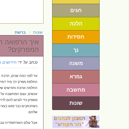
חגים
הלכה
שונות
ברשת
חסידות
איך הרפואה ה
המפרקים?
נך
נכתב על ידי
חידושים מ
משנה
גמרא
עד לפני כמה שנים, הרבה 
החלפת מפרק ירך מיד דמיינו
החלמה ארוכה וחודשים של 
מחשבה
אנשים, עצם המחשבה על נ
מספיק כדי לגרום להם לדח
שונות
כשהכאבים כבר פגעו בצורה
שלהם.
אבל עולם האורתופדיה עבר 