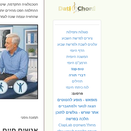
הטכנולוגיה התקדמה, שיטו
ההחלמה הפכו מהירים יותר
שהחוויה עצמה שונה לגמרי
סגולות ותפילות
ציורים לפרשת השבוע
עלונים לשבת ולפרשת שבוע
הדף היומי
המשנה היומית
הרמב"ם היומי
טופ-top
דברי תורה
תהילים
לוח כיתתי חינמי
פרסום:
מופאש - מופע להטוטים
הצגה לנוער ולמתגברים
אתר שורש - גולשים לתוכן
תמונה גימני
הלכה בפרשה
מחולל משחקים ClapLab
אנשים חיים ה