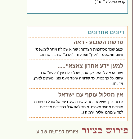
קדש הוא לה '” וגו ' (
דיונים אחרונים
פרשת השבוע - ראה
עצוב שכך מסתכמת הצדקה : שהיא שקולה ויותר ל"משפט"
שאם המשפט = "ארץ" הצדקה = "אדם" ועוד... . שהוא..
למען יידע אחרון צאצאיי.....
פעם הראה לי הזקן זקן אחר, שכל כולו כעין "פקעת" אדם .
שהוא כל כך כפוף. עד שדומה שעוד מעט ופניו נושקים לארץ.
אזיי,הו..
אין מסלול עוקף עם ישראל
גם זה צריך שיאמר : מה עושים כשעם ישראל טובל בטינופת
מוסרית מנוער מערכיו. מותר להתאבל בבדידות מדברית.
לפרוש מהם [אליהו ירמיה ו..