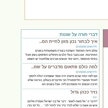
דברי תורה על שונות
איך לבחור נכון מזון לחיית המ..
חידושים ממומנים
עולם חיות המחמד השתנה בצורה משמעותית בשנים
האחרונות. אם בעבר בעלי כלבים וחתולים הסתפקו בשק אוכל
בסיסי מהסופר, היום יותר אנשים מבינים שלתזונה יש השפע
למה כולם פתאום מדברים על שמ..
חידושים ממומנים
אם לפני כמה שנים מישהו היה אומר ששמיכה יכולה להפוך
לאחד ממוצרי הלייפסטייל הכי מדוברים בעולם, כנראה שלא
הרבה אנשים היו מאמינים לזה. אבל בשנים הא
נזיר ככהן גדול
יניב
"וידבר ה ' אל משה לאמר . דבר אל בני ישראל ואמרת אלהם
איש או אשה כי יפלא לנדר נדר נזיר להזיר לה ' … כל ימי נזרו