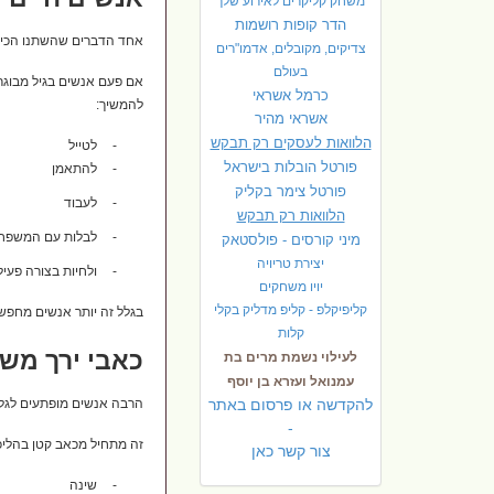
משחק קליקרים לאירוע שלך
הדר קופות רושמות
אחד הדברים שהשתנו הכי ה
צדיקים, מקובלים, אדמו"רים
בעולם
אם פעם אנשים בגיל מבוגר 
כרמל אשראי
להמשיך:
אשראי מהיר
הלוואות לעסקים רק תבקש
-
לטייל
פורטל הובלות בישראל
-
להתאמן
פ
ורטל צימר בקליק
-
לעבוד
הלוואות רק תבקש
-
לבלות עם המשפח
מיני קורסים - פולסטאק
יצירת טריויה
-
ולחיות בצורה פעי
יויו משחקים
קליפיקלפ - קליפ מדליק בקלי
בגלל זה יותר אנשים מחפשי
קלות
כאבי ירך מש
לעילוי נשמת מרים בת
עמנואל ועזרא בן יוסף
להקדשה או פרסום באתר
הרבה אנשים מופתעים לגלו
-
זה מתחיל מכאב קטן בהליכה
צור קשר כאן
-
שינה