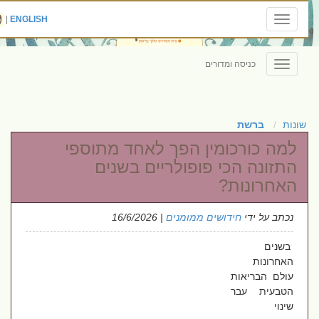
|
ENGLISH
Toggle
navigation
כניסה ומדורים
Toggle
navigation
שונות
ברשת
למה כורכומין הפך לאחד מתוספי
התזונה הכי פופולריים בשנים
האחרונות?
נכתב על ידי
חידושים ממומנים
| 16/6/2026
בשנים
האחרונות
עולם הבריאות
הטבעית עבר
שינוי