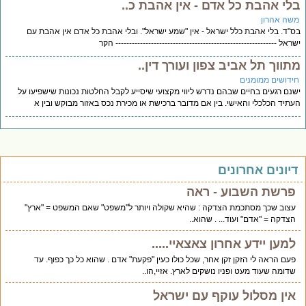
לי אהבת כל אדם - אין אהבת כ..
שה אהרון
"ד. בלי אהבת כלל ישראל - אין "שמע ישראל". ובלי אהבת כל אדם אין אהבת עם
ראל ----------------------------------------------------------- הקר
תווך תל אביב צפון ועורך דין..
ידושים ממומנים
נם רגעים בחיים שבהם נדרש ליווי מקצועי שיסייע לקבל החלטות נכונות שישפיעו על
תיד הכלכלי והאישי. בין אם מדובר ברכישת או מכירת נכס באזור מבוקש ובין א
יונים אחרונים
פרשת השבוע - ראה
עצוב שכך מסתכמת הצדקה : שהיא שקולה ויותר ל"משפט" שאם המשפט = "ארץ"
הצדקה = "אדם" ועוד... . שהוא..
למען יידע אחרון צאצאיי.....
פעם הראה לי הזקן זקן אחר, שכל כולו כעין "פקעת" אדם . שהוא כל כך כפוף. עד
שדומה שעוד מעט ופניו נושקים לארץ. אזיי,הו..
אין מסלול עוקף עם ישראל