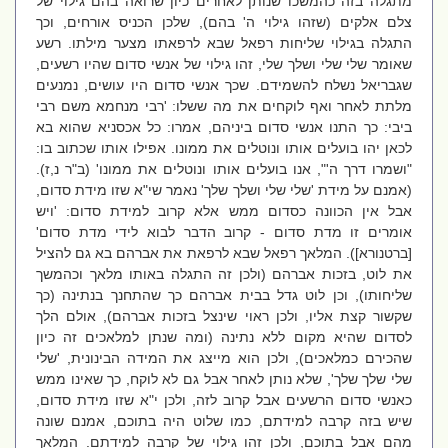
מתגלה בזה כהמשכו שנותן לאחרים כיון שרואה בהם גילוי של
צלם אלקים (שזהו גילוי ה' בהם), שלכן הכניס אורחים, וכך
התגלה בגילוי שליחות רפאל שבא לרפאתו מצער מילתו. רשע
שאומר שלי שלי ושלך שלי, זהו גילוי של אנשי סדום שהיו רשעים,
שגבריאל נשלח להשמידם. שכך אנשי סדום היו עושים, נמנעים
מלתת לאחר ואף לוקחים את מה ששלו: 'רבי מנחמא משם רבי
ביבי: כך התנו אנשי סדום ביניהם, אמרו: כל אכסניא שהוא בא
לכאן יהו בועלים אותו ונוטלים את ממונו. אפילו אותו שכתוב בו:
"ושמרו דרך ה'", אנו בועלים אותו ונוטלים את ממונו' (ב"ר נ,ז).
(אמנם על מידת 'שלי שלי ושלך שלך' נאמר שי"א שזו מידת סדום,
אבל אין הכוונה כסדום ממש אלא קרוב למידת סדום: 'ויש
אומרים זו מדת סדום - קרוב הדבר לבוא לידי מדת סדום'
[ברטנורא]). המלאך רפאל שבא לרפאת את אברהם בא גם להציל
את לוט, בזכות אברהם (ולכן זה התגלה באותו מלאך וכהמשך
שליחותו), וכן לוט גדל בבית אברהם כך שהתחנך בנתינה (כך
שקשור קצת אליו, ולכן ראוי שינצל בזכות אברהם), אולם הלך
לסדום שהיא מקום ללא נתינה (ומה שנתן למלאכים זה כיון
שהכירם כמלאכים), ולכן הוא מייצג את המידה הבינונית, 'שלי
שלי שלך שלך', שלא נותן לאחר אבל גם לא לוקח, כך שאינו ממש
כאנשי סדום הרשעים אבל קרוב לזה, ולכן י"א שזו מידת סדום,
שיש בזה קרבה למידתם, כמו שלוט היה בתוכם, אמנם שונה
מהם אבל בתוכם, ולכן זהו גילוי של קרבה למידתם. המלאך