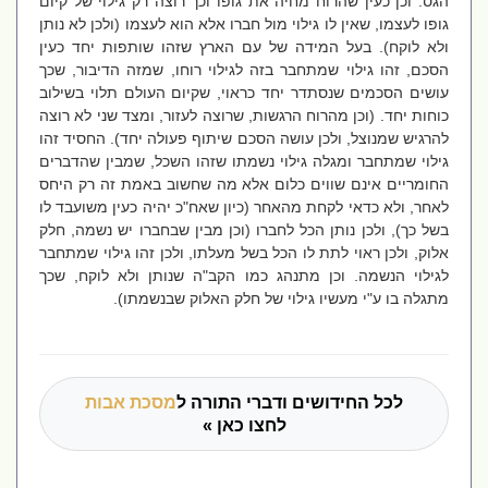
הגס. וכן כעין שהרוח מחיה את גופו וכך רוצה רק גילוי של קיום
גופו לעצמו, שאין לו גילוי מול חברו אלא הוא לעצמו (ולכן לא נותן
ולא לוקח). בעל המידה של עם הארץ שזהו שותפות יחד כעין
הסכם, זהו גילוי שמתחבר בזה לגילוי רוחו, שמזה הדיבור, שכך
עושים הסכמים שנסתדר יחד כראוי, שקיום העולם תלוי בשילוב
כוחות יחד. (וכן מהרוח הרגשות, שרוצה לעזור, ומצד שני לא רוצה
להרגיש שמנוצל, ולכן עושה הסכם שיתוף פעולה יחד). החסיד זהו
גילוי שמתחבר ומגלה גילוי נשמתו שזהו השכל, שמבין שהדברים
החומריים אינם שווים כלום אלא מה שחשוב באמת זה רק היחס
לאחר, ולא כדאי לקחת מהאחר (כיון שאח"כ יהיה כעין משועבד לו
בשל כך), ולכן נותן הכל לחברו (וכן מבין שבחברו יש נשמה, חלק
אלוק, ולכן ראוי לתת לו הכל בשל מעלתו, ולכן זהו גילוי שמתחבר
לגילוי הנשמה. וכן מתנהג כמו הקב"ה שנותן ולא לוקח, שכך
מתגלה בו ע"י מעשיו גילוי של חלק האלוק שבנשמתו).
לכל החידושים ודברי התורה ל
מסכת אבות
לחצו כאן »