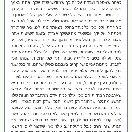
לאחר שאספת ועבדת על זה כך שמודגש שזה שלך ואתה עצמך
מפריש לאחר; שכך בתחילה בשנה השלישית באה התורה לחנך
שתתחשב באחר, ולכן כעין גילוי של 'שלי שלי ושלך שלך', שנותן לו
מה שהתורה חייבה להפריש, שזהו שלא מתעלם אבל לא רוצה
כ"ך לתת, ולכן כעין כל אחד בחלקו (שאתה נותן לעני מה שהתורה
זיכתה לו על ידך, ומשאיר מה ששלך אצלך). בשנה השישית אחרי
שעבר קצת חינוך בשלישית אז נתקן עוד יותר בשישית, ולכן אז
כשמביא רואה בזה כעין שותפות במה שיש לו, שהתורה ציוותה
לתת משלך כעין שותפות, שזהו 'שלי שלך ושלך שלי'. וממילא מזה
נתקן ועולה בשביעי לדרגה גבוה יותר של החסיד, שנותן הכל
לחברו. ומתנות עניים שלוקחים בעצמם כאילו שלהם, זה בכל שנה
כדי לתקן להרחיק שלא יהיה זכר למידה של רשע שרק לוקח
מהשני לעצמו. וכשלא מתחשבים אחד בשני בסוף באים לצרות
גדולות, כעין קין והבל, ולכן זהו כעין משנה קודמת שמדברת על
רעות שבאות לעולם בשל אי התחשבות באחר. אולי אפשר
שארבעת המידות הם כעין גילוי כמה אדם מתחבר לרוחניות שלו.
הרשע מתגלה שמחובר רק לגשמי הגס, שרק רוצה לעצמו. בעל
המידה הבינונית מתגלה קצת ברוחני, שלא חומד הכל לעצמו,
אבל עם פגם של משיכה לממון שלכן לא רוצה שחברו יהנה משלו
(ולכן קרוב למידת סדום), כך שזהו כמחובר לנפש שמחיה את
הגוף, שזהו רוחני אבל מתגלה עם גילוי כעין שקשור לגופו הגשמי