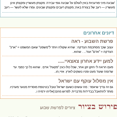
בעה מיני פורעניות באין לעולם על שבעה גופי עבירה: מקצתן מעשרין ומקצתן אינן
שרין — רעב של בצורת באה; מקצתן רעבים ומקצתן שבעים. גמרו שלא לעשר — רעב
יונים אחרונים
פרשת השבוע - ראה
עצוב שכך מסתכמת הצדקה : שהיא שקולה ויותר ל"משפט" שאם המשפט = "ארץ"
הצדקה = "אדם" ועוד... . שהוא..
למען יידע אחרון צאצאיי.....
פעם הראה לי הזקן זקן אחר, שכל כולו כעין "פקעת" אדם . שהוא כל כך כפוף. עד
שדומה שעוד מעט ופניו נושקים לארץ. אזיי,הו..
אין מסלול עוקף עם ישראל
גם זה צריך שיאמר : מה עושים כשעם ישראל טובל בטינופת מוסרית מנוער מערכיו.
מותר להתאבל בבדידות מדברית. לפרוש מהם [אליהו ירמיה ו..