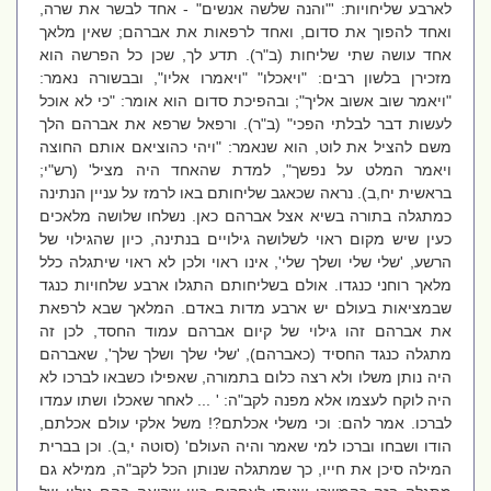
לארבע שליחויות: '"והנה שלשה אנשים" - אחד לבשר את שרה,
ואחד להפוך את סדום, ואחד לרפאות את אברהם; שאין מלאך
אחד עושה שתי שליחות (ב"ר). תדע לך, שכן כל הפרשה הוא
מזכירן בלשון רבים: "ויאכלו" "ויאמרו אליו", ובבשורה נאמר:
"ויאמר שוב אשוב אליך"; ובהפיכת סדום הוא אומר: "כי לא אוכל
לעשות דבר לבלתי הפכי" (ב"ר). ורפאל שרפא את אברהם הלך
משם להציל את לוט, הוא שנאמר: "ויהי כהוציאם אותם החוצה
ויאמר המלט על נפשך", למדת שהאחד היה מציל' (רש"י;
בראשית יח,ב). נראה שכאגב שליחותם באו לרמז על עניין הנתינה
כמתגלה בתורה בשיא אצל אברהם כאן. נשלחו שלושה מלאכים
כעין שיש מקום ראוי לשלושה גילויים בנתינה, כיון שהגילוי של
הרשע, 'שלי שלי ושלך שלי', אינו ראוי ולכן לא ראוי שיתגלה כלל
מלאך רוחני כנגדו. אולם בשליחותם התגלו ארבע שלחויות כנגד
שבמציאות בעולם יש ארבע מדות באדם. המלאך שבא לרפאת
את אברהם זהו גילוי של קיום אברהם עמוד החסד, לכן זה
מתגלה כנגד החסיד (כאברהם), 'שלי שלך ושלך שלך', שאברהם
היה נותן משלו ולא רצה כלום בתמורה, שאפילו כשבאו לברכו לא
היה לוקח לעצמו אלא מפנה לקב"ה: ' ... לאחר שאכלו ושתו עמדו
לברכו. אמר להם: וכי משלי אכלתם?! משל אלקי עולם אכלתם,
הודו ושבחו וברכו למי שאמר והיה העולם' (סוטה י,ב). וכן בברית
המילה סיכן את חייו, כך שמתגלה שנותן הכל לקב"ה, ממילא גם