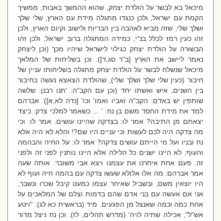
מיכאל בא לבשר על הולדת יצחק, שהוא ההמשך באבות, ממשיך
הקמת עם ישראל, ולכן כנגדו מתגלה מידת עם הארץ, שלי שלך
ושלך שלי, שזה מביא לאהבה בין הבריות ולישוב וקיום הארץ, ולכן
זהו כעין רמז לכלל בנ"י, כמידה המתגלה ברוב ישראל, ולכן זהו
הבשורה על הולדת יצחק כגילוי לישראל שיהיו מכך (וכן ליצחק
נאמר ליישב את הארץ [ב"ר סג,ד]). וכן בשליחות של המלאך
מיכאל שנשלח לבשר על הולדת יצחק מתגלה בשליחותו עניין של
חיבור (כעין שלי שלך ושלך שלי), שהולדת הצאצא נעשה בחיבור
בין השנים, איש ואשתו יחד (וכן עם הקב"ה: 'תנו רבנן: שלשה
שותפין יש באדם: הקב"ה ואביו ואמו' וכו' [נדה לא,א]). אברהם
למד את מידת החסד משם בן נח: ' ... כשאמר למלכי צדק: כיצד
יצאתם מן התיבה? אמר לו: בצדקה שהיינו עושים. אמר לו: וכי
מה צדקה היה לכם לעשות וכי עניים היו שם?! והלא לא היה אלא
נח ובניו ועל מי הייתם עושים צדקה? אמר לו: על החיה והבהמה
והעוף; לא היינו ישנים כל הלילה אלא היינו נותנין לפני זה ולפני
זה. פעם אחת איחרנו את עצמנו ויצא אבי משובר. אותה שעה
אמר אברהם: מה אלו אלולא שעשו צדקה עם בהמה חיה ועוף לא
היו יוצאין משם, ובשביל שאיחר עצמו כמעט קיבל שכרו ונשבר,
אני אם אעשה עם בני אדם שהם בדמות וצלם של המלאכים על
אחת כמה וכמה שאנצל מן הפגעים. מיד (בראשית כא לג): "ויטע
אש"ל", אכילה שתיה לויה' (מדרש תהלים, לז). וכן נח ניצל מדור