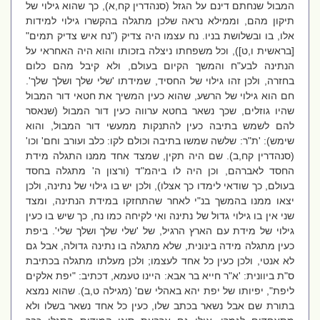
המבול שנחתם דינם על הגזל (סנהדרין קח,א), כך שהוא גילוי של
תיקון מהם, וממילא נראה שלכן מתגלה בהקשרו גילוי למידות
אלו, בו ובשלושת בניו. נח עצמו היה צדיק ("נח איש צדיק תמים"
[בראשית ו,ט]), וכל משפחתו ניצלה בזכותו והוא היה האחראי על
הנתינה לבע"ח והמשך הקיום בעולם, ולא קיבל מהם כלום
בחזרה, ולכן זהו גילוי של החסיד, שמידתו 'שלי שלך ושלך שלך'.
חם הוא גילוי של הרשע, שהוא כעין המשיך את חטאי דור המבול
שהיו גוזלים, שכך נשאר בחטא ערווה כעין דור המבול (שנאסר
להם לשמש בתיבה כעין להתנקות ממעשי דור המבול, והוא
שימש): 'ת"ר: שלשה שמשו בתיבה וכולם לקו: כלב ועורב וחם' וכו'
(סנהדרין קח,ב). שם היה תקין, שמצד אחד ממנו התגלה מידת
החסד לאברהם, וכן היה לו ביהמ"ד (ורצון ה' מתגלה בחסד
בעולם, כך שודאי לימדו כך אצלו), ולכן יש בו גילוי של נתינה, ולכן
יצאו ממנו בהמשך בנ"י לאחר שהתחזקו במידת הנתינה, ומצד
שני אין בו גילוי גדול של נתינה ואי לקיחה כמו נח, כך שיש בו כעין
גילוי של מידת עם הארץ הרגיל, של 'שלי שלך ושלך שלי'. ביפת
כעין מתגלה מידה בינונית, שלא מתגלה בו נתינה גדולה, אבל גם
לא אנטי, ולכן כעין כל אחד לעצמו; ולכן מעלתו מתגלה בכתיבת
ס"ת ביוונית: 'א"ר חייא בר אבא: היינו טעמא, דכתיב: "יפת אלקים
ליפת", יפיותו של יפת יהא באהלי שם' (מגילה ט,ב). שהוא נמצא
בתורת שם אבל נשאר בכתב שלו, כעין כל אחד נשאר בשלו ולא