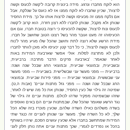
הוא לוקח מחברו ונרגע. מידה בינונית קרובה ל'קשה לכעוס וקשה
לרצות', שכיון שחברו לא לוקח ממנו אז לא כועס על שנלקח, אבל
אם נלקח ממנו זה מכעיסו וקשה לרצות אותו על כך. מידת החסיד
שנותן ולא מקבל, שנותן לחברו ללא רצון חזרה, הוא קרוב ל'קשה
לכעוס ונוח לרצות', שקשה להכעיסו כי רוצה בטובת חברו, וגם אם
הכעיסוהו זה מעט ועובר מהר בשל רצונו הטוב שחושב על חברו.
מידת הרשע שלא רוצה לתת וחושב שהכל שלו מגיע מהר ל'נוח
לכעוס וקשה לרצות', כי כל דבר קטן יכעיסו ולא מוכן לוותר לחברו
ולכן לא מתרצה לסלוח. אולי אפשר שארבעת המידות באות
לאחר שנאמר: 'בארבעה פרקים הדבר מתרבה: ברביעית,
ובשביעית, ובמוצאי שביעית, ובמוצאי החג שבכל שנה ושנה:
ברביעית — מפני מעשר עני שבשלישית. בשביעית — מפני מעשר
עני שבששית. ובמוצאי שביעית — מפני פירות שביעית. ובמוצאי
החג שבכל שנה ושנה — מפני גזל מתנות עניים' (אבות ה,ט).
שמיטה זה גילוי של כעין החסיד, שנותן את כל מה שיש לו לאחר,
שזהו שבשמיטה מפקיר שדהו לכולם. מתנות עניים זה גילוי של
נגד הרשע שאומר שהכל שלו, שבמתנות עניים הם באים ואוספים
בשדה משלהם כאילו השדה שלהם, שכעין מוכרז בזה שלא הכל
שלך, לא כל השדה שלך. מעשר עני שנותן לעניים זה כנגד שתי
המידות שמתחשב בחברו אלא שכעין עושים הסכם, שיהיו בשותף
בהכל או נפרדים לגמרי, שכך מתנות עניים אתה נותן חלק לעני