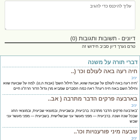
דיונים - תשובות ותגובות (0)
טרם נערך דיון סביב חידוש זה
ברי תורה על משנה
יה רעה באה לעולם וכו' (..
יב
יה רעה באה לעולם על שבועת שווא, ועל חילול השם' (אבות ה,ט). למה על שבועת שווא
ילול השם באה חיה רעה? ראה כמה הסברים שמביא מרן גדול הדור הרה"ג חיים
ארבעה פרקים הדבר מתרבה ( אב..
יב
ארבעה פרקים הדבר מתרבה: ברביעית, ובשביעית, ובמוצאי שביעית, ובמוצאי החג
כל שנה ושנה. ברביעית — מפני מעשר עני שבשלישית. בשביעית — מפני מעשר עני
בש
בעה מיני פורענויות וכו'..
יב