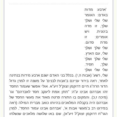
'ארבע מדות
באדם: האומר
שלי שלי ושלך
שלך, זו מדה
בינונית. ויש
אומרים: זו
מדת סדום.
שלי שלך ושלך
שלי, עם הארץ.
שלי שלך ושלך
שלך, חסיד.
שלי שלי ושלך
שלי, רשע' (אבות ה,י). בכלל בני האדם ישנם ארבע מידות בנתינה
לאחר, ראה בירור עניינם ב'אבות לבנים' על משנה זו למרן גדול
הדור הרה"ג חיים דרוקמן זצוק"ל זיע"א. אולי אפשר שעמוד החסד
זהו אברהם אבינו ע"ה: "תתן אמת ליעקב חסד לאברהם" וגו'
(מיכה ז,כ). והמקום בו התורה פרטה מאוד את מעשי החסד של
אברהם היה בקבלת המלאכים בהיותו כואב מברית המילה (ראה
בפירוט רב ב'מעשי אבות א', 'אברהם אבינו עמוד החסד', למרן
הגר"ח דרוקמן זצוק"ל זיע"א), שם באו שלושה מלאכים שנשלחו