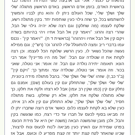
מתאחדים לגמרי. אולי גם ארבעת סוגי המידות התגלו כבר
בראשית האדם, בזמן אדם הראשון. באדם הראשון מתגלה 'שלי
שלך ושלך שלי', שכל העולם ניתן לו והוא נתן לבניו והמשיך
להשתמש בכל, כך שזה גילוי כעין שותפות יחד. בקין מתגלה רשע,
שלקח לעצמו (מה שחלקו) וגם רצה שלא יהיה גילוי של הבל,
שהרי רצה והרגו: "ויאמר קין אל הבל אחיו ויהי בהיותם בשדה
ויקם קין אל הבל אחיו ויהרגהו" (בראשית ד ח). '"ויאמר קין" - נכנס
עמו בדברי ריב ומצה להתעולל עליו להרגו' וכו' (רש"י); וגם ממילא
נעשה שהכל נשאר לו, כעין הרשע שלוקח הכל לעצמו. וכן רצה
לקחת את זו שנולדה עם הבל: 'ועל מה היו מדיינין? אמר רבי
הונא: תאומה יתירה נולדה עם הבל. זה אומר: אני נוטלה, שאני
בכור. וזה אומר: אני נוטלה, שנולדה עמי. ומתוך כך: "ויקם קין"'
(ב"ר כב,ז). שזהו 'שלי שלי ושלך שלי'. בהבל מתגלה מידה בינונית,
'שלי שלי ושלך שלך', שהתחלק עם קין בעולם (שם); אמנם גם
נחלק עם קין (כמו שקין רב עמו) אבל לא רצחו ולקח את חלקו, כך
שלא מתגלה שלקח את חלקו, אלא רק שחלקו. בשת מתגלה
חסיד, 'שלי שלך ושלך שלך', שלא התחלק עם קין ולא רב איתו,
כעין שלא בא לקחת לעצמו כלום. כאשר אדם רוצה שחברו יתן לו
זה מביאו בסוף לכעס על חברו עד כדי רצח, כמו שנעשה בקין
והבל, ולכן מובן שהמשנה הבאה (משנה יא) היא על מידת הכעס.
בפרט שמידת עם הארץ כעין מביאה ל'נוח לכעוס ונוח לרצות',
שכיון שהאחר לקח קצת יותר זה קצת מפריע לו וכועס, אבל אז