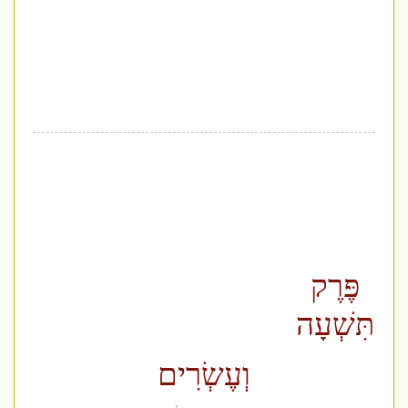
פֶּרֶק
תִּשְׁעָה
וְעֶשְׂרִים