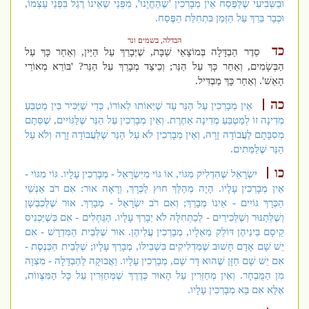
וּבַשְּׁבִיעִי שֶׁלַּפֶּסַח אֵין מְבָרְכִין 'שֶׁהֶחֱיָנוּ', מִפְּנֵי שֶׁאֵינוֹ רֶגֶל בִּפְנֵי עַצְמוֹ,
וּכְבָר בֵּרֵךְ עַל הַזְּמַן בִּתְחִלַּת הַפֶּסַח.
הבדלה, בשמים ונר
כד
סֵדֶר הַבְדָּלָה בְּמוֹצָאֵי שַׁבָּת, שֶׁיְּבָרֵךְ עַל הַיַּיִן, וְאַחַר כָּךְ עַל
הַבְּשָׂמִים, וְאַחַר כָּךְ עַל הַנֵּר; וְכֵיצַד מְבָרֵךְ עַל הַנֵּר? 'בּוֹרֵא מְאוֹרֵי
הָאֵשׁ'. וְאַחַר כָּךְ מַבְדִּיל.
כה
אֵין מְבָרְכִין עַל הַנֵּר עַד שֶׁיֵּאוֹתוּ לְאוֹרוֹ, כְּדֵי שֶׁיַּכִּיר בֵּין מַטְבֵּעַ
מְדִינָה זוֹ לְמַטְבֵּעַ מְדִינָה אַחֶרֶת. וְאֵין מְבָרְכִין עַל הַנֵּר שֶׁלַּגּוֹיִים, שֶׁסְּתָם
מְסִבָּתָם לַעֲבוֹדָה זָרָה, וְאֵין מְבָרְכִין לֹא עַל הַנֵּר שֶׁלַּעֲבוֹדָה זָרָה וְלֹא עַל
הַנֵּר שֶׁלַּמֵּתִים.
כו
יִשְׂרָאֵל שֶׁהִדְלִיק מִגּוֹי, אוֹ גּוֹי מִיִּשְׂרָאֵל - מְבָרְכִין עָלָיו. גּוֹי מִגּוֹי -
אֵין מְבָרְכִין עָלָיו. הָיָה מְהַלֵּךְ חוּץ לַכְּרָךְ, וְרָאָה אוּר: אִם רֹב אַנְשֵׁי
הַכְּרָךְ גּוֹיִים - אֵינוֹ מְבָרֵךְ; וְאִם רֹב יִשְׂרָאֵל - מְבָרֵךְ. אוּר שֶׁלְּכִבְשָׁן
וְשֶׁלְּתַנּוּר וְשֶׁלְּכִירַיִם - לְכַתְּחִלָּה לֹא יְבָרֵךְ עָלָיו. הַגֶּחָלִים - אִם כְּשֶׁיַּכְנִיס
קֵיסָם בֵּינֵיהֶן דּוֹלֵק מֵאֵלָיו, מְבָרְכִין עֲלֵיהֶן. אוּר שֶׁלְּבֵית הַמִּדְרָשׁ - אִם
יֵשׁ שָׁם אָדָם חָשׁוּב שֶׁמַּדְלִיקִים בִּשְׁבִילוֹ, מְבָרֵךְ עָלָיו; שֶׁלְּבֵית הַכְּנֶסֶת -
אִם יֵשׁ שָׁם חַזָּן שֶׁהוּא דָּר שָׁם, מְבָרְכִין עָלָיו. וַאֲבוּקָה לַהַבְדָּלָה - מִצְוָה
מִן הַמֻּבְחָר. וְאֵין מְחַזְּרִין עַל הָאוּר כְּדֶרֶךְ שֶׁמְּחַזְּרִין עַל כָּל הַמִּצְווֹת,
אֶלָּא אִם בָּא מְבָרְכִין עָלָיו.