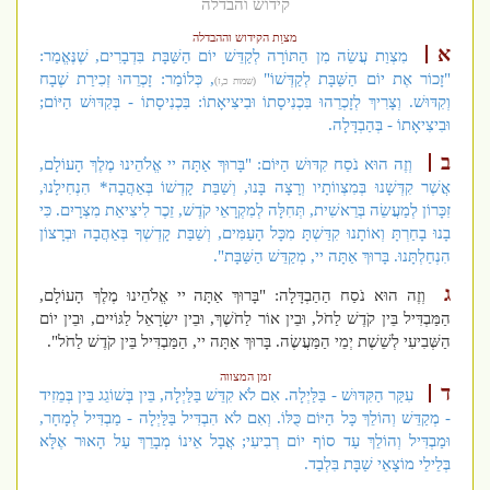
קידוש והבדלה
מצוַת הקידוש וההבדלה
א
מִצְוַת עֲשֵׂה מִן הַתּוֹרָה לְקַדֵּשׁ יוֹם הַשַּׁבָּת בִּדְבָרִים, שֶׁנֶּאֱמַר:
"זָכוֹר אֶת יוֹם הַשַּׁבָּת לְקַדְּשׁוֹ"
, כְּלוֹמַר: זָכְרֵהוּ זְכִירַת שֶׁבָח
(שמות כ,ז)
וְקִדּוּשׁ. וְצָרִיךְ לְזָכְרֵהוּ בִּכְנִיסָתוֹ וּבִיצִיאָתוֹ: בִּכְנִיסָתוֹ - בְּקִדּוּשׁ הַיּוֹם;
וּבִיצִיאָתוֹ - בְּהַבְדָּלָה.
ב
וְזֶה הוּא נֹסַח קִדּוּשׁ הַיּוֹם: "בָּרוּךְ אַתָּה יי אֱלֹהֵינוּ מֶלֶךְ הָעוֹלָם,
אֲשֶׁר קִדְּשָׁנוּ בְּמִצְווֹתָיו וְרָצָה בָּנוּ, וְשַׁבַּת קָדְשׁוֹ בְּאַהֲבָה* הִנְחִילָנוּ,
זִכָּרוֹן לְמַעֲשֵׂה בְּרֵאשִׁית, תְּחִלָּה לְמִקְרָאֵי קֹדֶשׁ, זֵכֶר לִיצִיאַת מִצְרָיִם. כִּי
בָנוּ בָחַרְתָּ וְאוֹתָנוּ קִדַּשְׁתָּ מִכָּל הָעַמִּים, וְשַׁבַּת קָדְשְׁךָ בְּאַהֲבָה וּבְרָצוֹן
הִנְחַלְתָּנוּ. בָּרוּךְ אַתָּה יי, מְקַדֵּשׁ הַשַּׁבָּת".
ג
וְזֶה הוּא נֹסַח הַהַבְדָּלָה: "בָּרוּךְ אַתָּה יי אֱלֹהֵינוּ מֶלֶךְ הָעוֹלָם,
הַמַּבְדִּיל בֵּין קֹדֶשׁ לַחֹל, וּבֵין אוֹר לַחֹשֶׁךְ, וּבֵין יִשְׂרָאֵל לַגּוֹיִים, וּבֵין יוֹם
הַשְּׁבִיעִי לְשֵׁשֶׁת יְמֵי הַמַּעֲשֶׂה. בָּרוּךְ אַתָּה יי, הַמַּבְדִּיל בֵּין קֹדֶשׁ לַחֹל".
זמן המצווה
ד
עִקַּר הַקִּדּוּשׁ - בַּלַּיְלָה. אִם לֹא קִדֵּשׁ בַּלַּיְלָה, בֵּין בְּשׁוֹגֵג בֵּין בְּמֵזִיד
- מְקַדֵּשׁ וְהוֹלֵךְ כָּל הַיּוֹם כֻּלּוֹ. וְאִם לֹא הִבְדִּיל בַּלַּיְלָה - מַבְדִּיל לְמָחָר,
וּמַבְדִּיל וְהוֹלֵךְ עַד סוֹף יוֹם רְבִיעִי; אֲבָל אֵינוֹ מְבָרֵךְ עַל הָאוּר אֶלָּא
בְּלֵילֵי מוֹצָאֵי שַׁבָּת בִּלְבַד.