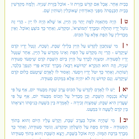
בְּבַיִת אַחֵר. אֲבָל אִם קִדֵּשׁ בְּזָוִית זוֹ - אוֹכֵל בְּזָוִית שְׁנִיָּה. וְלָמָּה מְקַדְּשִׁין
בְּבֵית הַכְּנֶסֶת? מִפְּנֵי הָאוֹרְחִין שֶׁאוֹכְלִין וְשׁוֹתִין שָׁם.
ט
הָיָה מִתְאַוֶּה לַפַּת יָתֵר מִן הַיַּיִן, אוֹ שֶׁלֹּא הָיָה לוֹ יַיִן - הֲרֵי זֶה
נוֹטֵל יָדָיו תְּחִלָּה וּמְבָרֵךְ 'הַמּוֹצִיא', וּמְקַדֵּשׁ, וְאַחַר כָּךְ בּוֹצֵעַ וְאוֹכֵל. וְאֵין
מַבְדִּילִין עַל הַפַּת אֶלָּא עַל הַכּוֹס.
י
מִי שֶׁנִּתְכַּוֵּן לְקַדֵּשׁ עַל הַיַּיִן בְּלֵילֵי שַׁבָּת, וְשָׁכַח, וְנָטַל יָדָיו קֹדֶם
שֶׁיְּקַדֵּשׁ - הֲרֵי זֶה מְקַדֵּשׁ עַל הַפַּת וְאֵינוֹ מְקַדֵּשׁ עַל הַיַּיִן, אַחַר שֶׁנָּטַל
יָדָיו לַסְּעוּדָה. וּמִצְוָה לְבָרֵךְ עַל הַיַּיִן בְּיוֹם הַשַּׁבָּת קֹדֶם שֶׁיִּסְעֹד סְעוּדָה
שְׁנִיָּה, וְזֶה הוּא הַנִּקְרָא 'קִדּוּשָׁא רַבָּא': מְבָרֵךְ 'בּוֹרֵא פְּרִי הַגֶּפֶן' בִּלְבַד,
וְשׁוֹתֶה, וְאַחַר כָּךְ יִטֹּל יָדָיו וְיִסְעֹד. וְאָסוּר לוֹ לָאָדָם שֶׁיִּטְעֹם כְּלוּם קֹדֶם
שֶׁיְּקַדֵּשׁ. וְגַם קִדּוּשׁ זֶה לֹא יִהְיֶה אֶלָּא בִּמְקוֹם סְעוּדָה.
יא
יֵשׁ לוֹ לָאָדָם לְקַדֵּשׁ עַל הַכּוֹס עֶרֶב שַׁבָּת מִבְּעוֹד יוֹם, אַף עַל פִּי
שֶׁלֹּא נִכְנְסָה הַשַּׁבָּת. וְכֵן מַבְדִּיל עַל הַכּוֹס מִבְּעוֹד יוֹם, אַף עַל פִּי
שֶׁעֲדַיִן הִיא שַׁבָּת; שֶׁמִּצְוַת זְכִירָה - לְאָמְרָהּ בֵּין בִּשְׁעַת כְּנִיסָתוֹ וִיצִיאָתוֹ
בֵּין קֹדֶם לְשָׁעָה זוֹ בִּמְעַט.
יב
מִי שֶׁהָיָה אוֹכֵל בְּעֶרֶב שַׁבָּת, וְקָדַשׁ עָלָיו הַיּוֹם וְהוּא בְּתוֹךְ
הַסְּעוּדָה - פּוֹרֵס מַפָּה עַל הַשֻּׁלְחָן וּמְקַדֵּשׁ, וְגוֹמֵר סְעוּדָתוֹ, וְאַחַר כָּךְ
מְבָרֵךְ בִּרְכַּת הַמָּזוֹן. הָיָה אוֹכֵל בַּשַּׁבָּת, וְיָצָא הַשַּׁבָּת וְהוּא בְּתוֹךְ סְעוּדָתוֹ