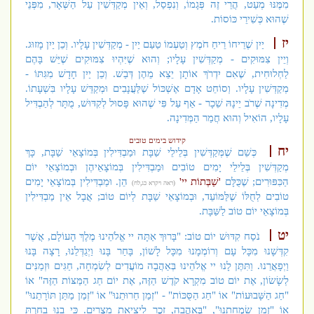
מִמֶּנּוּ מְעַט, הֲרֵי זֶה פְּגָמוֹ, וְנִפְסַל, וְאֵין מְקַדְּשִׁין עַל הַשְּׁאָר, מִפְּנֵי
שֶׁהוּא כְּשִׁירֵי כּוֹסוֹת.
יז
יַיִן שֶׁרֵיחוֹ רֵיחַ חֹמֶץ וְטַעְמוֹ טַעַם יַיִן - מְקַדְּשִׁין עָלָיו. וְכֵן יַיִן מָזוּג.
וְיֵין צִמּוּקִים - מְקַדְּשִׁין עָלָיו; וְהוּא שֶׁיִּהְיוּ צִמּוּקִים שֶׁיֵּשׁ בָּהֶם
לַחְלוּחִית, שֶׁאִם יִדְרֹךְ אוֹתָן יֵצֵא מֵהֶן דְּבַשׁ. וְכֵן יַיִן חָדָשׁ מִגִּתּוֹ -
מְקַדְּשִׁין עָלָיו. וְסוֹחֵט אָדָם אֶשְׁכּוֹל שֶׁלַּעֲנָבִים וּמְקַדֵּשׁ עָלָיו בִּשְׁעָתוֹ.
מְדִינָה שֶׁרֹב יֵינָהּ שֵׁכָר - אַף עַל פִּי שֶׁהוּא פָּסוּל לְקִדּוּשׁ, מֻתָּר לְהַבְדִּיל
עָלָיו, הוֹאִיל וְהוּא חֲמַר הַמְּדִינָה.
קידוש בימים טובים
יח
כְּשֵׁם שֶׁמְּקַדְּשִׁין בְּלֵילֵי שַׁבָּת וּמַבְדִּילִין בְּמוֹצָאֵי שַׁבָּת, כָּךְ
מְקַדְּשִׁין בְּלֵילֵי יָמִים טוֹבִים וּמַבְדִּילִין בְּמוֹצָאֵיהֶן וּבְמוֹצָאֵי יוֹם
הַכִּפּוּרִים; שֶׁכֻּלָּם
'שַׁבְּתוֹת יי'
הֵן. וּמַבְדִּילִין בְּמוֹצָאֵי יָמִים
(ראה ויקרא כג,לח)
טוֹבִים לְחֻלּוֹ שֶׁלַּמּוֹעֵד, וּבְמוֹצָאֵי שַׁבָּת לְיוֹם טוֹב; אֲבָל אֵין מַבְדִּילִין
בְּמוֹצָאֵי יוֹם טוֹב לַשַּׁבָּת.
יט
נֹסַח קִדּוּשׁ יוֹם טוֹב: "בָּרוּךְ אַתָּה יי אֱלֹהֵינוּ מֶלֶךְ הָעוֹלָם, אֲשֶׁר
קִדְּשָׁנוּ מִכָּל עָם וְרוֹמְמָנוּ מִכָּל לָשׁוֹן, בָּחַר בָּנוּ וַיְגַדְּלֵנוּ, רָצָה בָּנוּ
וַיְפָאֲרֵנוּ. וַתִּתֶּן לָנוּ יי אֱלֹהֵינוּ בְּאַהֲבָה מוֹעֲדִים לְשִׂמְחָה, חַגִּים וּזְמַנִּים
לְשָׂשׂוֹן, אֶת יוֹם טוֹב מִקְרָא קֹדֶשׁ הַזֶּה, אֶת יוֹם חַג הַמַּצּוֹת הַזֶּה" אוֹ
"חַג הַשָּׁבוּעוֹת" אוֹ "חַג הַסֻּכּוֹת" - "זְמַן חֵרוּתֵנוּ" אוֹ "זְמַן מַתַּן תּוֹרָתֵנוּ"
אוֹ "זְמַן שִׂמְחָתֵנוּ", "בְּאַהֲבָה, זֵכֶר לִיצִיאַת מִצְרָיִם. כִּי בָנוּ בָחַרְתָּ