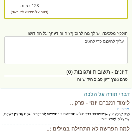
123 צפיות
(דווח על חידוש לא ראוי)
חולק? מסכים? יש לך מה להוסיף? חווה דעתך על החידוש!
דיונים - תשובות ותגובות (0)
טרם נערך דיון סביב חידוש זה
ברי תורה על הלכה
ימוד רמב"ם יומי - פרק ..
ביהו ח
ֶרֶק אַרְבָּעָה וְעֶשְׂרִיםשבות: דרך חול איסור לעסוק בחפציוא יֵשׁ דְּבָרִים שֶׁהֵם אֲסוּרִין בַּשַּׁבָּת,
 עַל פִּי שֶׁאֵינָן דּוֹמ
מה הפרשה לא התחילה במילים :..