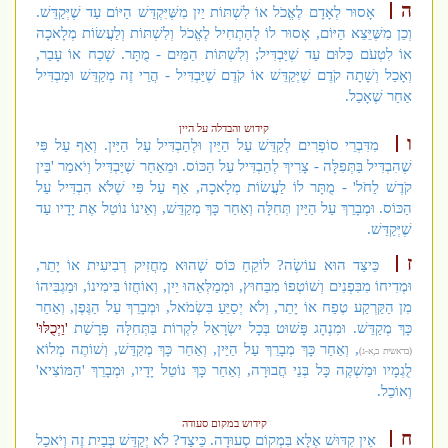
ה
אָסוּר לְאָדָם לֶאֱכֹל אוֹ לִשְׁתּוֹת יַיִן מִשֶּׁיִּקְדַּשׁ הַיּוֹם עַד שֶׁיְּקַדֵּשׁ.
וְכֵן מִשֶּׁיֵּצֵא הַיּוֹם, אָסוּר לוֹ לְהַתְחִיל לֶאֱכֹל וְלִשְׁתּוֹת וְלַעֲשׂוֹת מְלָאכָה
אוֹ לִטְעֹם כְּלוּם עַד שֶׁיַּבְדִּיל; וְלִשְׁתּוֹת הַמַּיִם - מֻתָּר. שָׁכַח אוֹ עָבַר,
וְאָכַל וְשָׁתָה קֹדֶם שֶׁיְּקַדֵּשׁ אוֹ קֹדֶם שֶׁיַּבְדִּיל - הֲרֵי זֶה מְקַדֵּשׁ וּמַבְדִּיל
אַחַר שֶׁאָכַל.
קידוש והבדלה על היין
ו
מִדִּבְרֵי סוֹפְרִים לְקַדֵּשׁ עַל הַיַּיִן וּלְהַבְדִּיל עַל הַיַּיִן. וְאַף עַל פִּי
שֶׁהִבְדִּיל בַּתְּפִלָּה - צָרִיךְ לְהַבְדִּיל עַל הַכּוֹס. וּמֵאַחַר שֶׁיַּבְדִּיל וְיֹאמַר 'בֵּין
קֹדֶשׁ לַחֹל' - מֻתָּר לוֹ לַעֲשׂוֹת מְלָאכָה, אַף עַל פִּי שֶׁלֹּא הִבְדִּיל עַל
הַכּוֹס. וּמְבָרֵךְ עַל הַיַּיִן תְּחִלָּה וְאַחַר כָּךְ מְקַדֵּשׁ, וְאֵינוֹ נוֹטֵל אֶת יָדָיו עַד
שֶׁיְּקַדֵּשׁ.
ז
כֵּיצַד הוּא עוֹשֶׂה? לוֹקֵחַ כּוֹס שֶׁהוּא מַחֲזִיק רְבִיעִית אוֹ יָתֵר,
וּמְדִיחוֹ מִבִּפְנִים וְשׁוֹטְפוֹ מִבַּחוּץ, וּמְמַלְּאֵהוּ יַיִן, וְאוֹחֲזוֹ בִּימִינוֹ, וּמַגְבִּיהוֹ
מִן הַקַּרְקַע טֶפַח אוֹ יָתֵר, וְלֹא יְסַיֵּעַ בִּשְׂמֹאל, וּמְבָרֵךְ עַל הַגֶּפֶן, וְאַחַר
כָּךְ מְקַדֵּשׁ. וּמִנְהָג פָּשׁוּט בְּכָל יִשְׂרָאֵל לִקְרוֹת בַּתְּחִלָּה פָּרָשַׁת
'וַיְכֻלּוּ'
, וְאַחַר כָּךְ מְבָרֵךְ עַל הַיַּיִן, וְאַחַר כָּךְ מְקַדֵּשׁ, וְשׁוֹתֶה מְלוֹא
(בראשית ב,א-ג)
לֻגְמָיו וּמַשְׁקֶה כָּל בְּנֵי חֲבוּרָה, וְאַחַר כָּךְ נוֹטֵל יָדָיו, וּמְבָרֵךְ 'הַמּוֹצִיא'
וְאוֹכֵל.
קידוש במקום סעודה
ח
אֵין קִדּוּשׁ אֶלָּא בִּמְקוֹם סְעוּדָה. כֵּיצַד? לֹא יְקַדֵּשׁ בְּבַיִת זֶה וְיֹאכַל