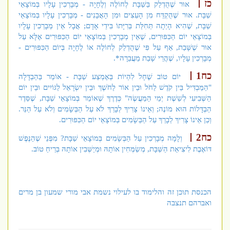
כז
אוּר שֶׁהֻדְלַק בַּשַּׁבָּת לְחוֹלֶה וְלֶחָיָה - מְבָרְכִין עָלָיו בְּמוֹצָאֵי
שַׁבָּת. אוּר שֶׁהֻקְדַּח מִן הָעֵצִים וּמִן הָאֲבָנִים - מְבָרְכִין עָלָיו בְּמוֹצָאֵי
שַׁבָּת, שֶׁהִיא הָיְתָה תְּחִלַּת בְּרִיָּתוֹ בִּידֵי אָדָם; אֲבָל אֵין מְבָרְכִין עָלָיו
בְּמוֹצָאֵי יוֹם הַכִּפּוּרִים, שֶׁאֵין מְבָרְכִין בְּמוֹצָאֵי יוֹם הַכִּפּוּרִים אֶלָּא עַל
אוּר שֶׁשָּׁבַת, אַף עַל פִּי שֶׁהֻדְלַק לְחוֹלֶה אוֹ לֶחָיָה בְּיוֹם הַכִּפּוּרִים -
מְבָרְכִין עָלָיו, שֶׁהֲרֵי שָׁבַת מֵעֲבֵרָה*.
כח1
יוֹם טוֹב שֶׁחָל לִהְיוֹת בְּאֶמְצַע שַׁבָּת - אוֹמֵר בַּהַבְדָּלָה
"הַמַּבְדִּיל בֵּין קֹדֶשׁ לַחֹל וּבֵין אוֹר לַחֹשֶׁךְ וּבֵין יִשְׂרָאֵל לַגּוֹיִים וּבֵין יוֹם
הַשְּׁבִיעִי לְשֵׁשֶׁת יְמֵי הַמַּעֲשֶׂה" כְּדֶרֶךְ שֶׁאוֹמֵר בְּמוֹצָאֵי שַׁבָּת, שֶׁסֵּדֶר
הַבְדָּלוֹת הוּא מוֹנֶה; וְאֵינוֹ צָרִיךְ לְבָרֵךְ לֹא עַל הַבְּשָׂמִים וְלֹא עַל הַנֵּר.
וְכֵן אֵינוֹ צָרִיךְ לְבָרֵךְ עַל הַבְּשָׂמִים בְּמוֹצָאֵי יוֹם הַכִּפּוּרִים.
כח2
וְלָמָּה מְבָרְכִין עַל הַבְּשָׂמִים בְּמוֹצָאֵי שַׁבָּת? מִפְּנֵי שֶׁהַנֶּפֶשׁ
דּוֹאֶבֶת לִיצִיאַת הַשַּׁבָּת, מְשַׂמְּחִין אוֹתָהּ וּמְיַשְּׁבִין אוֹתָהּ בְּרֵיחַ טוֹב.
הכנסת תוכן זה והלימוד בו לעילוי נשמת אבי מורי שמעון בן מרים
ואברהם תנצבה