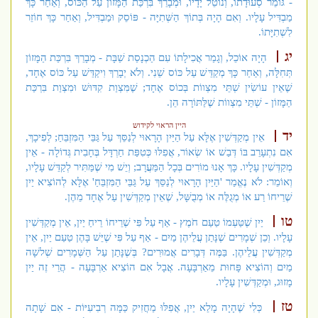
- גּוֹמֵר סְעוּדָתוֹ, וְנוֹטֵל יָדָיו, וּמְבָרֵךְ בִּרְכַּת הַמָּזוֹן עַל הַכּוֹס, וְאַחַר כָּךְ
מַבְדִּיל עָלָיו. וְאִם הָיָה בְּתוֹךְ הַשְּׁתִיָּה - פּוֹסֵק וּמַבְדִּיל, וְאַחַר כָּךְ חוֹזֵר
לִשְׁתִיָּתוֹ.
יג
הָיָה אוֹכֵל, וְגָמַר אֲכִילָתוֹ עִם הַכְנָסַת שַׁבָּת - מְבָרֵךְ בִּרְכַּת הַמָּזוֹן
תְּחִלָּה, וְאַחַר כָּךְ מְקַדֵּשׁ עַל כּוֹס שֵׁנִי. וְלֹא יְבָרֵךְ וִיקַדֵּשׁ עַל כּוֹס אֶחָד,
שֶׁאֵין עוֹשִׂין שְׁתֵּי מִצְווֹת בְּכוֹס אֶחָד; שֶׁמִּצְוַת קִדּוּשׁ וּמִצְוַת בִּרְכַּת
הַמָּזוֹן - שְׁתֵּי מִצְווֹת שֶׁלַּתּוֹרָה הֵן.
היין הראוי לקידוש
יד
אֵין מְקַדְּשִׁין אֶלָּא עַל הַיַּיִן הָרָאוּי לְנַסֵּךְ עַל גַּבֵּי הַמִּזְבֵּחַ; לְפִיכָךְ,
אִם נִתְעָרֵב בּוֹ דְּבַשׁ אוֹ שְׂאוֹר, אֲפִלּוּ כְּטִפַּת חַרְדָּל בְּחָבִית גְּדוֹלָה - אֵין
מְקַדְּשִׁין עָלָיו. כָּךְ אָנוּ מוֹרִים בְּכָל הַמַּעֲרָב; וְיֵשׁ מִי שֶׁמַּתִּיר לְקַדֵּשׁ עָלָיו,
וְאוֹמֵר: לֹא נֶאֱמַר 'הַיַּיִן הָרָאוּי לְנַסֵּךְ עַל גַּבֵּי הַמִּזְבֵּחַ' אֶלָּא לְהוֹצִיא יַיִן
שֶׁרֵיחוֹ רַע אוֹ מְגֻלֶּה אוֹ מְבֻשָּׁל, שֶׁאֵין מְקַדְּשִׁין עַל אֶחָד מֵהֶן.
טו
יַיִן שֶׁטַּעְמוֹ טַעַם חֹמֶץ - אַף עַל פִּי שֶׁרֵיחוֹ רֵיחַ יַיִן, אֵין מְקַדְּשִׁין
עָלָיו. וְכֵן שְׁמָרִים שֶׁנָּתַן עֲלֵיהֶן מַיִם - אַף עַל פִּי שֶׁיֵּשׁ בָּהֶן טַעַם יַיִן, אֵין
מְקַדְּשִׁין עֲלֵיהֶן. בַּמֶּה דְּבָרִים אֲמוּרִים? בְּשֶׁנָּתַן עַל הַשְּׁמָרִים שְׁלשָׁה
מַיִם וְהוֹצִיא פָּחוּת מֵאַרְבָּעָה. אֲבָל אִם הוֹצִיא אַרְבָּעָה - הֲרֵי זֶה יַיִן
מָזוּג, וּמְקַדְּשִׁין עָלָיו.
טז
כְּלִי שֶׁהָיָה מָלֵא יַיִן, אֲפִלּוּ מַחֲזִיק כַּמָּה רְבִיעִיּוֹת - אִם שָׁתָה