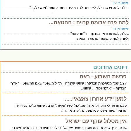
שה אהרון
"ד. למה פרשת בלק לא התחילה במילים המתבקשות : "וירא בלק..." ----------------------
---------------------------------------------------------------
מה פרה אדומה קרויה : החטאת...
שה אהרון
"ד, למה פרה אדומה קרויה :"החטאת". -------------------------------------------------------
לָקְחוּ, לַטָּמֵא, מֵעֲפַר, שְׂרֵפַת הַחַטָּאת; ו
יונים אחרונים
פרשת השבוע - ראה
עצוב שכך מסתכמת הצדקה : שהיא שקולה ויותר ל"משפט" שאם המשפט = "ארץ"
הצדקה = "אדם" ועוד... . שהוא..
למען יידע אחרון צאצאיי.....
פעם הראה לי הזקן זקן אחר, שכל כולו כעין "פקעת" אדם . שהוא כל כך כפוף. עד
שדומה שעוד מעט ופניו נושקים לארץ. אזיי,הו..
אין מסלול עוקף עם ישראל
גם זה צריך שיאמר : מה עושים כשעם ישראל טובל בטינופת מוסרית מנוער מערכיו.