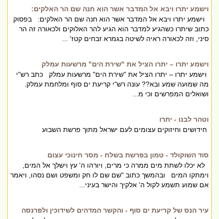
וישמע יתרו ויבא אל המדבר אשר הוא חנה שם הר האלקים:
וישמע יתרו ויבא אל המדבר אשר הוא חנה שם הר האלקים: בפסוק
כתוב שיתרו כשהגיע למדבר הוא הגיע להר האלוקים ולכאורה זה הר
סיני, וזה לכאורה ראיה לשיטה בגמרא זבחים קטז' ...
וישמע יתרו – יתרו הציל את "שירת הים" מרשעות עמלק
וישמע יתרו – יתרו הציל את "שירת הים" מרשעות עמלק כתב רש"י
מה שמועה שמע ובא?? עונה רש"י קריעת ים סוף ומלחמת עמלק.
ושואלים המפרשים וכי מ...
וטהר לבנו - יתרו
חידושים וחיזוקים עצומים לעם ישראל מתוך פרשת השבוע
סוד השוקולד - טמון בפרשת בשלח - מסר חינוכי עצום
לא יכלו לשתת מים ממרה כי מרים, ויורהו ה' עץ וישלך אל המים,
וימתקו המים ובהמשך כתוב "שם שם לו חק ומשפט ושם נסהו, ויאמר
אם שמוע תשמע לקול ה' אלקיך והישר בעיני...
עיר הנס של קריעת ים סוף - והקשר המדהים לשידוכין ולפרנסה