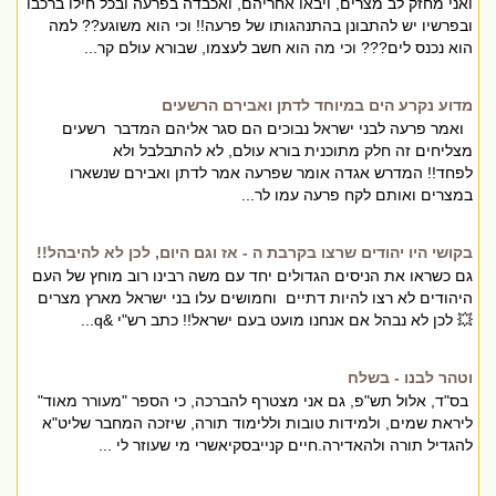
ואני מחזק לב מצרים, ויבאו אחריהם, ואכבדה בפרעה ובכל חילו ברכבו
ובפרשיו יש להתבונן בהתנהגותו של פרעה!! וכי הוא משוגע?? למה
הוא נכנס לים??? וכי מה הוא חשב לעצמו, שבורא עולם קר...
מדוע נקרע הים במיוחד לדתן ואבירם הרשעים
ואמר פרעה לבני ישראל נבוכים הם סגר אליהם המדבר רשעים
מצליחים זה חלק מתוכנית בורא עולם, לא להתבלבל ולא
לפחד!! המדרש אגדה אומר שפרעה אמר לדתן ואבירם שנשארו
במצרים ואותם לקח פרעה עמו לר...
בקושי היו יהודים שרצו בקרבת ה - אז וגם היום, לכן לא להיבהל!!
גם כשראו את הניסים הגדולים יחד עם משה רבינו רוב מוחץ של העם
היהודים לא רצו להיות דתיים וחמושים עלו בני ישראל מארץ מצרים
💥 לכן לא נבהל אם אנחנו מועט בעם ישראל!! כתב רש"י &q...
וטהר לבנו - בשלח
בס"ד, אלול תש"פ, גם אני מצטרף להברכה, כי הספר "מעורר מאוד"
ליראת שמים, ולמידות טובות וללימוד תורה, שיזכה המחבר שליט"א
להגדיל תורה ולהאדירה.חיים קנייבסקיאשרי מי שעוזר לי ...