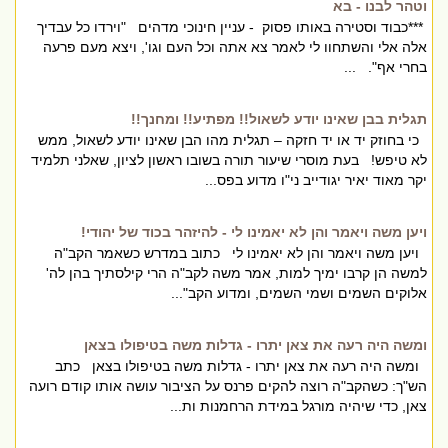
וטהר לבנו - בא
***כבוד וסטירה באותו פסוק - עניין חינוכי מדהים "וירדו כל עבדיך
אלה אלי והשתחוו לי לאמר צא אתה וכל העם וגו', ויצא מעם פרעה
בחרי אף". ...
תגלית בבן שאינו יודע לשאול!! מפתיע!! ומחנך!!
כי בחוזק יד או יד חזקה – תגלית מהו הבן שאינו יודע לשאול, ממש
לא טיפש! בעת מוסרי שיעור תורה בשובו ראשון לציון, שאלני תלמיד
יקר מאוד יאיר יגודייב ני"ו מדוע בפס...
ויען משה ויאמר והן לא יאמינו לי - להיזהר בכוד של יהודי!
ויען משה ויאמר והן לא יאמינו לי כתוב במדרש כשאמר הקב"ה
למשה הן קרבו ימיך למות, אמר משה לקב"ה הרי קילסתיך בהן לה'
אלוקים השמים ושמי השמים, ומדוע הקב"...
ומשה היה רעה את צאן יתרו - גדלות משה בטיפולו בצאן
ומשה היה רעה את צאן יתרו - גדלות משה בטיפולו בצאן כתב
הש"ך: כשהקב"ה רוצה להקים פרנס על הציבור עושה אותו קודם רועה
צאן, כדי שיהיה מורגל במידת הרחמנות ות...