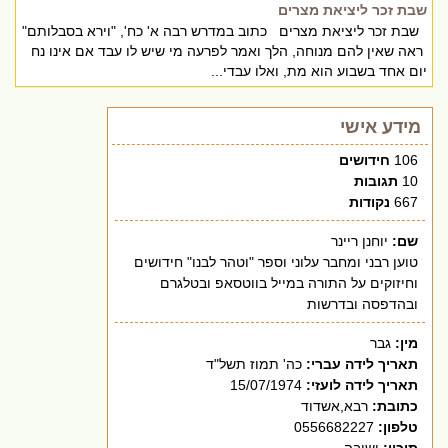
שבת זכר ליציאת מצרים
שבת זכר ליציאת מצרים כתוב במדרש רבה א' כח', "וירא בסבלותם"
ראה שאין להם מנוחה, הלך ואמר לפרעה מי שיש לו עבד אם אינו נח
יום אחד בשבוע הוא מת, ואלו עבדי...
מידע אישי
106
חידושים
10
תגובות
667
נקודות
שם:
יוחנן ריינר
טוען רבני ומחבר עלוני וספר "וטהר לבנו" חידושים
וחיזוקים על התורה במייל בווטסאפ ובטלגרם
ובהדפסה ובדרשות
מין:
גבר
תאריך לידה עברי:
כה' תמוז תשל"ד
תאריך לידה לועזי:
15/07/1974
כתובת:
רבא,אשדוד
טלפון:
0556682227