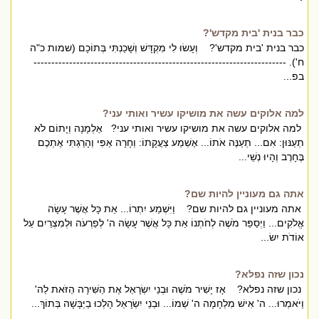
כבר בנית 'בית מקדש'?
כבר בנית 'בית מקדש'? וְעָשׂוּ לִי מִקְדָּשׁ וְשָׁכַנְתִּי בְּתוֹכָם (שמות כ"ה
ח'). -----------------------------------------------------------------------
בפ...
למה אלוקים עשה את מושיקו עשיר ואותי עני?
למה אלוקים עשה את מושיקו עשיר ואותי עני? אַלְמָנָה וְיָתוֹם לֹא
תְעַנּוּן: אִם... תְעַנֶּה אֹתוֹ... אֶשְׁמַע צַעֲקָתוֹ: וְחָרָה אַפִּי וְהָרַגְתִּי אֶתְכֶם
בֶּחָרֶב וְהָיוּ נְשֵׁי...
אתה גם מעוניין להיות שם?
אתה מעוניין גם להיות שם? וַיִּשְׁמַע יִתְרוֹ... אֵת כָּל אֲשֶׁר עָשָׂה
אֱלֹקִים... וַיְסַפֵּר מֹשֶׁה לְחֹתְנוֹ אֵת כָּל אֲשֶׁר עָשָׂה ה' לְפַרְעֹה וּלְמִצְרַיִם עַל
אוֹדֹת יִשׂ...
נכון שזה נפלא?
נכון שזה נפלא? אָז יָשִׁיר מֹשֶׁה וּבְנֵי יִשְׂרָאֵל אֶת הַשִּׁירָה הַזֹּאת לַה'
וַיֹּאמְרוּ... ה' אִישׁ מִלְחָמָה ה' שְׁמוֹ... וּבְנֵי יִשְׂרָאֵל הָלְכוּ בַיַּבָּשָׁה בְּתוֹךְ...