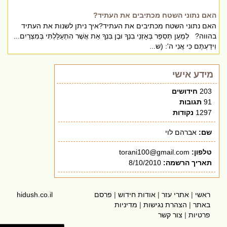
האם נתוני השטח מכתיבים את העתיד?
האם נתוני השטח מכתיבים את העתיד?איך ניתן לשנות את העתיד
בהווה? לְמַעַן תְּסַפֵּר בְּאָזְנֵי בִנְךָ וּבֶן בִּנְךָ אֵת אֲשֶׁר הִתְעַלַּלְתִּי בְּמִצְרַיִם...
וִידַעְתֶּם כִּי אֲנִי ה': (ש...
מידע אישי
203
חידושים
91
תגובות
1297
נקודות
שם:
אברהם לוי
טלפון:
torani100@gmail.com
תאריך הרשמה:
8/10/2010
ראשי
|
אתרי עזר
|
אודות חידוש
|
פרסם
hidush.co.il
באתר
|
הצהרת נגישות
|
מדיניות
פרטיות
|
צור קשר