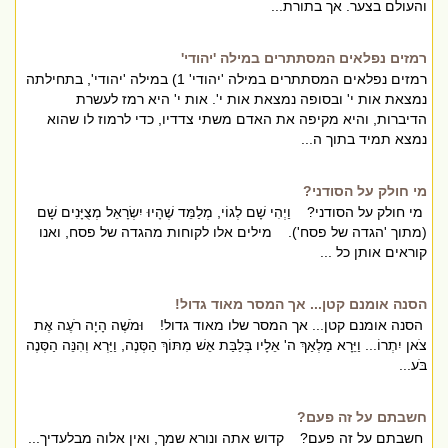
והעולם בצער. אך בתורת...
רמזים נפלאים המסתתרים במילה 'יהודי'
רמזים נפלאים המסתתרים במילה 'יהודי' 1) במילה 'יהודי', בתחילתה
נמצאת אות י' ובסופה נמצאת אות י'. אות י' היא רמז לעשרת
הדיברות, והיא מקיפה את האדם משתי צדדיו, כדי לרמוז לו שהוא
נמצא תמיד בתוך ה...
מי חולק על הסודני?
מי חולק על הסודני? וַיְהִי שָׁם לְגוֹי, מְלַמֵּד שֶׁהָיוּ יִשְׂרָאֵל מְצֻיָּנִים שָׁם
(מתוך 'הגדה של פסח'). מילים אלו לקוחות מהגדה של פסח, ואנו
קוראים אותן כל ...
הסנה אומנם קטן... אך המסר מאוד גדול!
הסנה אומנם קטן... אך המסר שלו מאוד גדול! וּמֹשֶׁה הָיָה רֹעֶה אֶת
צֹאן יִתְרוֹ... וַיֵּרָא מַלְאַךְ ה' אֵלָיו בְּלַבַּת אֵשׁ מִתּוֹךְ הַסְּנֶה, וַיַּרְא וְהִנֵּה הַסְּנֶה
בֹּע...
חשבתם על זה פעם?
חשבתם על זה פעם? קדוש אתה ונורא שמך, ואין אלוה מבלעדיך...