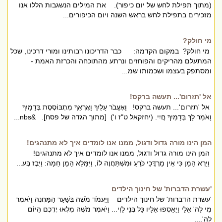
(מתוך תפילת לחש של יום כיפור). את המילים הנשגבות הללו אנו
מזכירים בתפילת לחש בראש השנה ויום הכיפורים...
מי חולק?
מי חולק? במקום הקדמה: כבר הדריכונו רבותינו ומורי דרכינו, שכל
המתעלם מהריקים והפוחזים ונרתע מהתוכחה והכרזת האמת -
ומסתפק בעצמו ושכמותו שמ...
אל 'תזרום'... תעשה ברקס!
אל 'תזרום'... תעשה ברקס! וָאֶעֱבֹר עָלַיִךְ וָאֶרְאֵךְ מִתְבּוֹסֶסֶת בְּדָמָיִךְ
וָאֹמַר לָךְ בְּדָמַיִךְ חֲיִי. (יחזקאל ט"ז ו') [מתוך הגדה של פסח]. &nbs...
המן הינו מורה גדול ודגול, ממנו אנו לומדים איך לא מתנהגים!
המן הינו מורה גדול ודגול, ממנו אנו לומדים איך לא מתנהגים!
וַיַּרְא הָמָן כִּי אֵין מָרְדֳּכַי כֹּרֵעַ וּמִשְׁתַּחֲוֶה לוֹ, וַיִּמָּלֵא הָמָן חֵמָה: וַיִּבֶז בְּע...
'עשרת הדברות' של חינוך הילדים
'עשרת הדברות' של חינוך הילדים וַיַּעֲמֹד מֹשֶׁה בְּשַׁעַר הַמַּחֲנֶה וַיֹּאמֶר
מִי לַה' אֵלָי וַיֵּאָסְפוּ אֵלָיו כָּל בְּנֵי לֵוִי... וַיֹּאמֶר מֹשֶׁה מִלְאוּ יֶדְכֶם הַיּוֹם
לַה'....