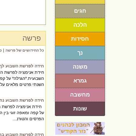
חגים
הלכה
פרשה
חסידות
|
כל החידושים של פרשה
כ
נך
חידה לפרשת השבוע לך 
משנה
השבועית.*הגרלה* על קפה 
גמרא
השנתי.פרטים מלאים על ה
מחשבה
חידה לפרשת השבוע נח
שונות
על קפה ומאפה זוגי בין ה
הפרסים והטורנ...
חידה לפרשת השבוע בר