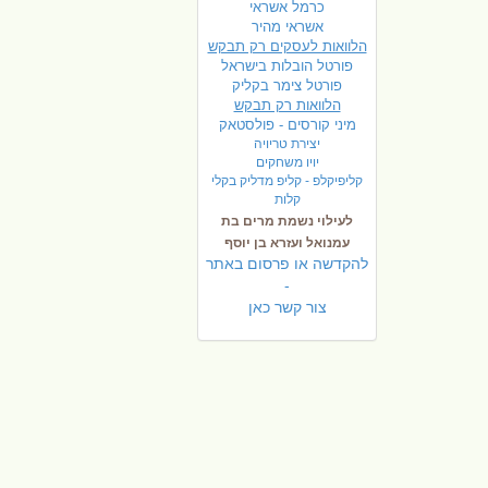
כרמל אשראי
אשראי מהיר
הלוואות לעסקים רק תבקש
פורטל הובלות בישראל
פ
ורטל צימר בקליק
הלוואות רק תבקש
מיני קורסים - פולסטאק
יצירת טריויה
יויו משחקים
קליפיקלפ - קליפ מדליק בקלי
קלות
לעילוי נשמת מרים בת
עמנואל ועזרא בן יוסף
להקדשה או פרסום באתר
-
צור קשר כאן