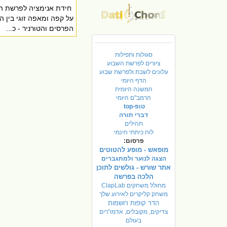
על קפה ומאפה זוגי בין ה
הפרסים והטורניר - כ...
סגולות ותפילות
ציורים לפרשת השבוע
עלונים לשבת ולפרשת שבוע
הדף היומי
המשנה היומית
הרמב"ם היומי
טופ-top
דברי תורה
תהילים
לוח כיתתי חינמי
פרסום:
מופאש - מופע להטוטים
הצגה לנוער ולמתגברים
אתר שורש - גולשים לתוכן
הלכה בפרשה
מחולל משחקים ClapLab
משחק קליקרים לאירוע שלך
הדר קופות רושמות
צדיקים, מקובלים, אדמו"רים
בעולם