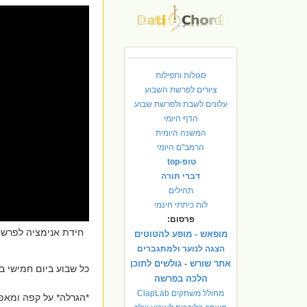
סגולות ותפילות
ציורים לפרשת השבוע
עלונים לשבת ולפרשת שבוע
הדף היומי
המשנה היומית
הרמב"ם היומי
טופ-top
דברי תורה
תהילים
לוח כיתתי חינמי
פרסום:
חידת אנימציה לפרש
מופאש - מופע להטוטים
הצגה לנוער ולמתגברים
אתר שורש - גולשים לתוכן
כל שבוע ביום חמישי בשעה 19:00 מתפרסמת החיד
הלכה בפרשה
מחולל משחקים ClapLab
*הגרלה* על קפה ומאפה 