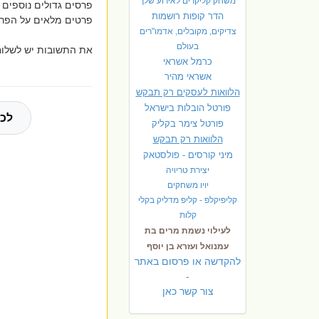
משחק קליקרים לאירוע שלך
פרסים גדולים נוספים 
הדר קופות רושמות
פרטים מלאים על הפרס
צדיקים, מקובלים, אדמו"רים
בעולם
את התשובות יש לשלוח
כרמל אשראי
אשראי מהיר
הלוואות לעסקים רק תבקש
פורטל הובלות בישראל
לכל
פ
ורטל צימר בקליק
הלוואות רק תבקש
מיני קורסים - פולסטאק
יצירת טריויה
יויו משחקים
קליפיקלפ - קליפ מדליק בקלי
קלות
לעילוי נשמת מרים בת
עמנואל ועזרא בן יוסף
להקדשה או פרסום באתר
-
צור קשר כאן