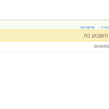
אשית
פרשת נח
השבוע נח