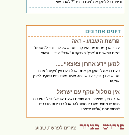
וכיצד נוכל לתקן את "פגם הברית"? לאחר שא
דיונים אחרונים
פרשת השבוע - ראה
עצוב שכך מסתכמת הצדקה : שהיא שקולה ויותר ל"משפט"
שאם המשפט = "ארץ" הצדקה = "אדם" ועוד... . שהוא..
למען יידע אחרון צאצאיי.....
פעם הראה לי הזקן זקן אחר, שכל כולו כעין "פקעת" אדם .
שהוא כל כך כפוף. עד שדומה שעוד מעט ופניו נושקים לארץ.
אזיי,הו..
אין מסלול עוקף עם ישראל
גם זה צריך שיאמר : מה עושים כשעם ישראל טובל בטינופת
מוסרית מנוער מערכיו. מותר להתאבל בבדידות מדברית.
לפרוש מהם [אליהו ירמיה ו..