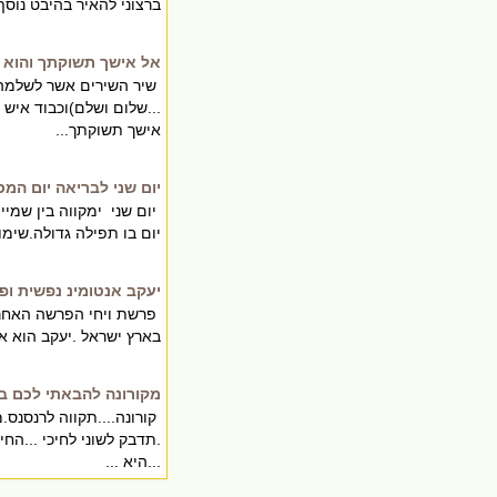
ברצוני להאיר בהיבט נוסף
אל אישך תשוקתך והוא 
שיר השירים אשר לשלמה 
...שלום ושלם)וכבוד איש
אישך תשוקתך...
יום שני לבריאה יום המ
יום שני ימקווה בין שמיי
יום בו תפילה גדולה.שימו
יעקב אנטומינ נפשית ופי
פרשת ויחי הפרשה האחרונ
בארץ ישראל .יעקב הוא אבח
מקורונה להבאתי לכם בר
קורונה....תקווה לרנסנס.מ
.תדבק לשוני לחיכי ...הח
...היא ...