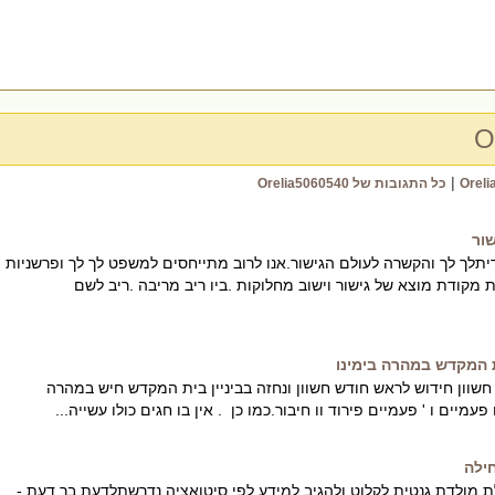
O
|
כל התגובות של Orelia5060540
ור
לך לך והקשרה לעולם הגישור.אנו לרוב מתייחסים למשפט לך לך ופרשניות
 מקודת מוצא של גישור וישוב מחלוקות .ביו ריב מריבה .ריב לשם
 המקדש במהרה בימינו
חשוון חידוש לראש חודש חשוון ונחזה בביניין בית המקדש חיש במהרה
פעמיים ו ' פעמיים פירוד וו חיבור.כמו כן . אין בו חגים כולו עשייה...
ילה
 מולדת גנטית לקלוט ולהגיב למידע לפי סיטואציה נדרשתלדעת בר דעת -