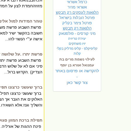
כרמל אשראי
מזוזהחמדת לצון על חמדת 
אשראי מהיר
הלוואות לעסקים רק תבקש
פורטל הובלות בישראל
טוהר המידות למול אלימ
פ
ורטל צימר בקליק
פרשת השבוע פרשת משפטי
הלוואות רק תבקש
חשובה בהקשר ישיר למאו
מיני קורסים - פולסטאק
יצירת טריויה
אישה ע'"י הנשוי להו...
יויו משחקים
קליפיקלפ - קליפ מדליק בקלי
קלות
פרשת יתרו .על שלושה ד
לעילוי נשמת מרים בת
פרשת השבוע פרשת יתרו ר
עמנואל ועזרא בן יוסף
סיני אם לא על שלוש הדב
להקדשה או פרסום באתר
הצדיק) .הקדוש ברול...
-
צור קשר כאן
ברוך שעשני כרצונו תפי
ברוך שעשני כרצונו תפיל
האלוקים את הגבר אך הבר
והשליך וגנז.אלא השאירו..
תפילת ברכת המזון סגול
פינת ההגות של אורליה. 