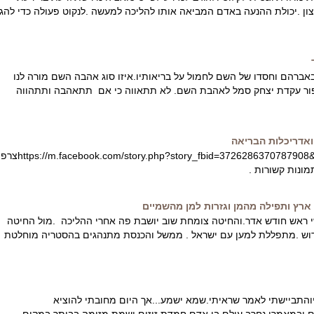
ן .יכולת ההנעה באדם המביאה אותו להליכה למעשה .לנקוט פעולה כדי להגי
ברהם וחסדו של השם לחמול על בריאותיו.איזו סוג אהבה השם מורה לנו
פור עקדת יצחק סמל לאהבת השם. לא תתאווה כי אם תתאהבה ותתהווה
ואדריכלות הבריאה
story.php?story_fbid=3726286370787908&id=100002197458206
מונות קשורות .
רץ ותפילה מהמן וגזרות למן מהשמיים
י ראש חודש אדר.והחיטה צומחת שוב יושבת פה אחרי ההליכה .מול החיטה
וש .מתפללת למען עם ישראל . ממשל והכנסת מתנהגים בהסטריה מוחלטת
והתביישתי לאמר שראיתי.שמא ישמע...אך היום מחובתי להוציא
ם ובמאמרו נחרב עולם בן אדם חמדת זוזים.ושמת מזימה בביתך במקום