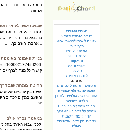
היוזמה הסקרנות כח הרצו
ולחוות ...
שבוע ראשון לעומר חסד
סגולות ותפילות
ספירת העומר :החסד שבא
ציורים לפרשת השבוע
כדוגמא בהר המוריה. סי
עלונים לשבת ולפרשת שבוע
...אהבת השם בך......
הדף היומי
המשנה היומית
הרמב"ם היומי
בניית האמונה באומנות 
טופ-top
דברי תורה
קישור על מנת לצרף גם ת
תהילים
לוח כיתתי חינמי
פרסום:
החיטה צומחת שוב דרך א
מופאש - מופע להטוטים
הצגה לנוער ולמתגברים
שעת בין ערביים של שיש
אתר שורש - גולשים לתוכן
והפעם במקום לכתוב חיד
הלכה בפרשה
יורי...
מחולל משחקים ClapLab
משחק קליקרים לאירוע שלך
הדר קופות רושמות
במאמרו נברא עולם
צדיקים, מקובלים, אדמו"רים
לפני שבוע ראיתי בחלומי
בעולם
ולכתובבמאמרו נברא עול