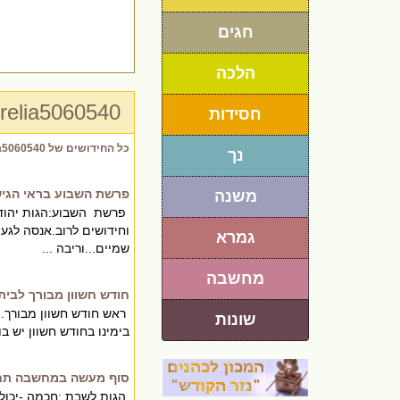
חגים
הלכה
relia5060540
חסידות
כל החידושים של Orelia5060540
נך
פרשת השבוע בראי הגיש
משנה
פרשת השבוע:הגות יהודית
וחידושים לרוב.אנסה לגעת
גמרא
שמיים...וריבה ...
מחשבה
חודש חשוון מבורך לבית
ראש חודש חשוון מבורך. 
שונות
בימינו בחודש חשוון יש בו 
סוף מעשה במחשבה תח
הגות לשבת :חכמה -יכולת