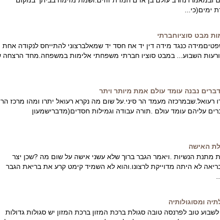
ימים(כי...
ות מבט סוציוחברתי
םמידה כנגד מידה דין יד אח חסד יד שמאלברצוני להתייחס לנקודה אחת
רעות השבוע... במבט סוציו חברתי משפחתי אלימות במשפחה.מחד הרצחה 
ברים נבנה עומד עולם אמת מיותר ויתר
עואל.שבמרכזה מעמד הר סיני.על שום מה נקרא רעואל יתרו ומהו מרכז הר
רים עליהם עומד עולם .תורה עבודה וגמילות חסדים(מדברישמעון
לת האישה
ת מתנת הנשיות .ויאמר הגבר ברוך שלא עשני אישה על שום מה ?שכן יצר
יאה לא היתה מדוייקת לרצונו.והוא לא השמיד קימט קרע את בריאת הגבר
.
תיה ומסוגולותיה
לשבוע טוב לפרנסה טובה סגולת ברכת המזון ברכת המזון יש סגולות גדולות