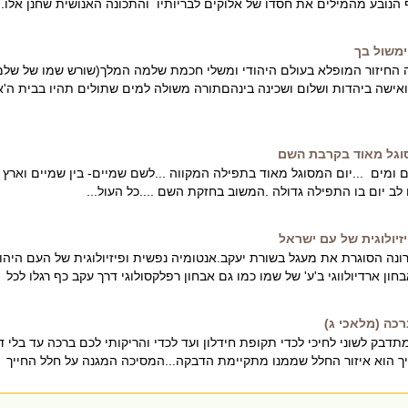
 הנובע מהמילים את חסדו של אלוקים לבריותיו והתכונה האנושית שחנן אלו..
ימשול בך
החיזור המופלא בעולם היהודי ומשלי חכמת שלמה המלך(שורש שמו של של
 ואישה ביהדות ושלום ושכינה בינהםתורה משולה למים שתולים תהיו בבית ה'א
סוגל מאוד בקרבת השם
ם ומים ...יום המסוגל מאוד בתפילה המקווה ...לשם שמיים- בין שמיים וארץ
 לב יום בו התפילה גדולה .המשוב בחזקת השם ....כל העול...
זיולוגית של עם ישראל
ה הסוגרת את מעגל בשורת יעקב.אנטומיה נפשית ופיזיולוגית של העם היהוד
ון ארדיולווגי ב'ע' של שמו כמו גם אבחון רפלקסולוגי דרך עקב כף רגלו לכל .
כה (מלאכי ג)
תדבק לשוני לחיכי לכדי תקופת חידלון ועד לכדי והריקותי לכם ברכה עד בלי די
ייך הוא איזור החלל שממנו מתקיימת הדבקה...המסיכה המגנה על חלל החייך