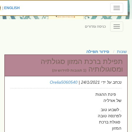
|
ENGLISH
Toggle
navigation
כניסה ומדורים
Toggle
navigation
שונות
סידור תפילה
תפילת ברכת המזון סגולתיה
ומסוגולותיה
(1 תגובות לחידוש זה)
נכתב על ידי
| 24/1/2021
Orelia5060540
פינת ההגות
של אורליה
. לשבוע טוב
לפרנסה טובה
סגולת ברכת
המזון