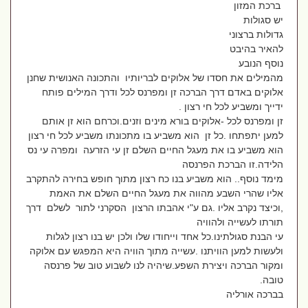
ברכת המזון
יש סגולות
גדולות ברצוני
להאיר בהיבט
נוסף הנובע
מהמילים את חסדו של אלוקים לבריותיו והתכונה האנושית שחנן
אלוקים באדם דרך הברכה זן ומפרנס לכל ודרך המילים פותח
ידייך ומשביע לכל חי רצון .
זן ומפרנס לכל -אלוקים בורא מינים וזנים.וכרחם הוא זן אותם
למען יתפתחו .כל זן הוא משביע בו מתכונתו משביע לכל חי רצון
הוא משביע בו את מעגל החיים השלם זן עי הזרעה ומפרה עי נס
הלידה.זו הברכת הפרנסה
מימד נוסף.. הוא משביע בנו כח רצון מתוך חופש בחירה להתקרב
אליו שהרי השבע מהווה את מעגל החיים השלם את האמת
,וכיצד נקרב אליו .גם ע"י אהבתו הרצון הסקרני לתור לשלם דרך
תורתו לעשייה ולהוויה
עי הבנת סגולתינו.כל אחד וייחודו שלו ולכן יש בנו רצון לגלות
ולעשות למען הוויתנו .עשייה מתוך הוויה היא המפגש עם אלוקה
ומקור הברכה ויצירת השפע.שיהיה לנו לשבוע טוב של פרנסה
טובה.
בברכה אורליה