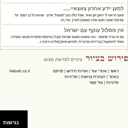
למען יידע אחרון צאצאיי.....
פעם הראה לי הזקן זקן אחר, שכל כולו כעין "פקעת" אדם . שהוא כל כך כפוף. עד
שדומה שעוד מעט ופניו נושקים לארץ. אזיי,הו..
אין מסלול עוקף עם ישראל
גם זה צריך שיאמר : מה עושים כשעם ישראל טובל בטינופת מוסרית מנוער מערכיו.
מותר להתאבל בבדידות מדברית. לפרוש מהם [אליהו ירמיה ו..
ראשי
|
אתרי עזר
|
אודות חידוש
|
פרסם
hidush.co.il
באתר
|
הצהרת נגישות
|
מדיניות
פרטיות
|
צור קשר
נגישות