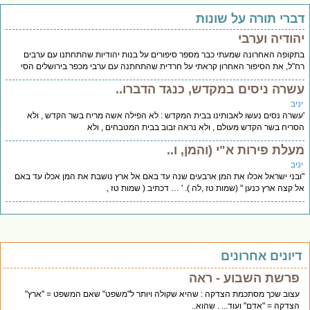
ברי תורה על שונות
הודיה וערבי
קופה האחרונה שמעתי כבר מספר סיפורים על בנות יהודיות שהתחתנו עם ערבים
"ל, את הסיפור האחרון קראתי על חרדית שהתחתנה עם ערבי מכפר בירושלים הסי
שרה ניסים במקדש, כנגד הדברו..
יב
שרה נסים נעשו לאבותינו בבית המקדש : לא הפילה אשה מריח בשר הקדש , ולא
ריח בשר הקדש מעולם , ולא נראה זבוב בבית המטבחים , ולא
עלת פירות א"י (והמן, ו..
יב
בני ישראל אכלו את המן ארבעים שנה עד באם אל ארץ נושבת את המן אכלו עד באם
 קצה ארץ כנען " (שמות טז ,לה ). ' … דכתיב ( שמות טז ,
יונים אחרונים
פרשת השבוע - ראה
עצוב שכך מסתכמת הצדקה : שהיא שקולה ויותר ל"משפט" שאם המשפט = "ארץ"
הצדקה = "אדם" ועוד... . שהוא..